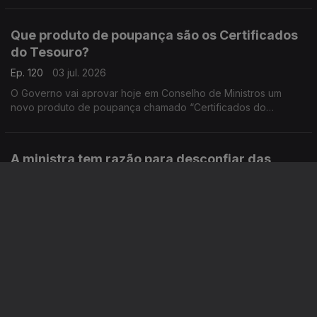
Que produto de poupança são os Certificados
do Tesouro?
Ep. 120
03 jul. 2026
O Governo vai aprovar hoje em Conselho de Ministros um
novo produto de poupança chamado “Certificados do
Tesouro”. Análise de Pedro Sousa Carvalho.
A ministra tem razão para desconfiar das
gasolineiras?
Ep. 119
02 jul. 2026
A ministra do Ambiente foi ontem ao Parlamento dizer que
pediu um estudo para perceber porque é que os combustíveis
não estão a descer ao ritmo a que subiram. Análise de Pedro
Sousa Carvalho.
Porque decidiu a UE aplicar uma taxa ao
comércio eletrónico?