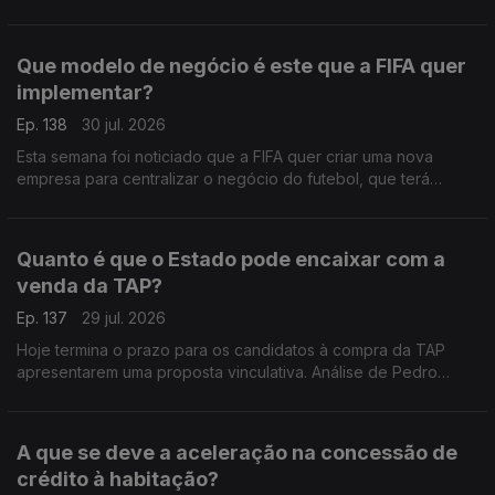
recomendações para os nossos governantes. Análise de
Pedro Sousa Carvalho.
Que modelo de negócio é este que a FIFA quer
implementar?
Ep. 138
30 jul. 2026
Esta semana foi noticiado que a FIFA quer criar uma nova
empresa para centralizar o negócio do futebol, que terá
acionistas privados, para além das federações dos vários
países. Análise de Pedro Sousa Carvalho.
Quanto é que o Estado pode encaixar com a
venda da TAP?
Ep. 137
29 jul. 2026
Hoje termina o prazo para os candidatos à compra da TAP
apresentarem uma proposta vinculativa. Análise de Pedro
Sousa Carvalho.
A que se deve a aceleração na concessão de
crédito à habitação?