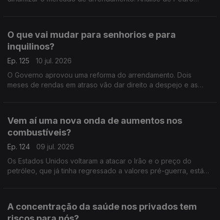
Sousa Carvalho.
O que vai mudar para senhorios e para
inquilinos?
Ep. 125
10 jul. 2026
O Governo aprovou uma reforma do arrendamento. Dois
meses de rendas em atraso vão dar direito a despejo e as
rendas antigas de inquilinos com menos de 65 anos podem
ser descongeladas e aumentar. Análise de Clara Teixeira
Vem aí uma nova onda de aumentos nos
combustíveis?
Ep. 124
09 jul. 2026
Os Estados Unidos voltaram a atacar o Irão e o preço do
petróleo, que já tinha regressado a valores pré-guerra, está
outra vez a subir nos mercados internacionais. Análise de Clara
Teixeira
A concentração da saúde nos privados tem
riscos para nós?