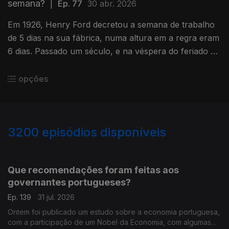
semana?
|
Ep. 77
30 abr. 2026
Em 1926, Henry Ford decretou a semana de trabalho
de 5 dias na sua fábrica, numa altura em a regra eram
6 dias. Passado um século, e na véspera do feriado do
Dia do Trabalhador, a semana de 5 dias ainda faz
sentido?
opções
3200
episódios disponíveis
942835
939399
Que recomendações foram feitas aos
governantes portugueses?
Ep. 139
31 jul. 2026
Ontem foi publicado um estudo sobre a economia portuguesa,
com a participação de um Nobel da Economia, com algumas