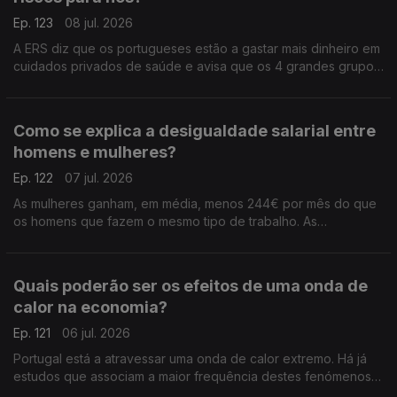
Ep. 123
08 jul. 2026
A ERS diz que os portugueses estão a gastar mais dinheiro em
cuidados privados de saúde e avisa que os 4 grandes grupos
do setor já são donos de dois terços dos hospitaias privados
do país. Análise de Clara Teixeira.
Como se explica a desigualdade salarial entre
homens e mulheres?
Ep. 122
07 jul. 2026
As mulheres ganham, em média, menos 244€ por mês do que
os homens que fazem o mesmo tipo de trabalho. As
disparidades salariais estão a reduzir-se, mas ainda são muito
elevadas em Portugal. Análise de Clara Teixeira.
Quais poderão ser os efeitos de uma onda de
calor na economia?
Ep. 121
06 jul. 2026
Portugal está a atravessar uma onda de calor extremo. Há já
estudos que associam a maior frequência destes fenómenos a
quebras na produtividade e no PIB. Análise de Clara Teixeira.