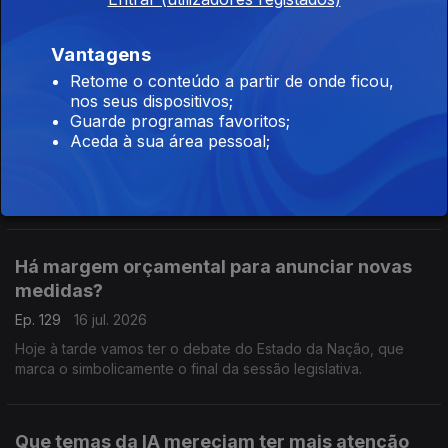
alteração à Lei da Concorrência. Análise de Clara Teixeira.
Vantagens
Retome o conteúdo a partir de onde ficou,
Vamos ter de nos preparar para mais uma
nos seus dispositivos;
subida do combustível?
Guarde programas favoritos;
Aceda à sua área pessoal;
Ep. 130
17 jul. 2026
Os EUA voltaram a bombardear em força o Irão e o preço do
petróleo voltou a disparar mais de 10%. Análise de Pedro
Sousa Carvalho.
Há margem orçamental para anunciar novas
medidas?
Ep. 129
16 jul. 2026
Hoje à tarde vamos ter o debate do Estado da Nação, que
marca o simbolicamente o final da sessão legislativa.
Que temas da IA mereciam ter mais atenção