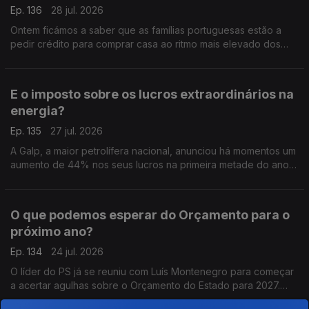
Ep. 136
28 jul. 2026
Ontem ficámos a saber que as famílias portuguesas estão a
pedir crédito para comprar casa ao ritmo mais elevado dos
últimos 23 anos. Análise de Pedro Sousa Carvalho.
E o imposto sobre os lucros extraordinários na
energia?
Ep. 135
27 jul. 2026
A Galp, a maior petrolífera nacional, anunciou há momentos um
aumento de 44% nos seus lucros na primeira metade do ano,
graças à escalada do preço do petróleo. Análise de Pedro
Sousa Carvalho.
O que podemos esperar do Orçamento para o
próximo ano?
Ep. 134
24 jul. 2026
O líder do PS já se reuniu com Luís Montenegro para começar
a acertar agulhas sobre o Orçamento do Estado para 2027.
Análise de Clara Teixeira.