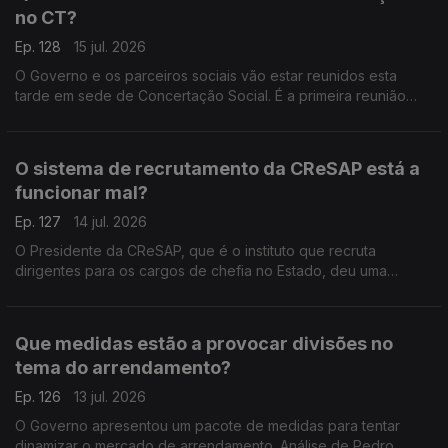
no CT?
Ep. 128
15 jul. 2026
O Governo e os parceiros sociais vão estar reunidos esta
tarde em sede de Concertação Social. É a primeira reunião
depois de o Parlamento ter chumbado as alterações que o
Governo queria fazer à Lei do Trabalho. Análise de Pedro
Sousa Carvalho.
O sistema de recrutamento da CReSAP está a
funcionar mal?
Ep. 127
14 jul. 2026
O Presidente da CReSAP, que é o instituto que recruta
dirigentes para os cargos de chefia no Estado, deu uma
entrevista onde crítica o atual sistema de recrutamento. Análise
de Pedro Sousa Carvalho.
Que medidas estão a provocar divisões no
tema do arrendamento?
Ep. 126
13 jul. 2026
O Governo apresentou um pacote de medidas para tentar
dinamizar o mercado de arrendamento. Análise de Pedro