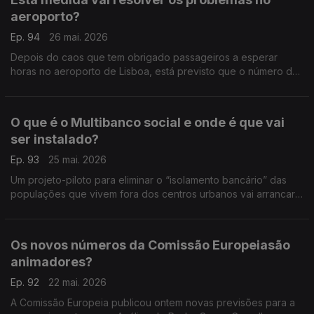
aeroporto?
Ep. 94
26 mai. 2026
Depois do caos que tem obrigado passageiros a esperar
horas no aeroporto de Lisboa, está previsto que o número de
equipamentos de controlo de fronteiras seja reforçado até
final desta semana. Análise de Clara Teixeira.
O que é o Multibanco social e onde é que vai
ser instalado?
Ep. 93
25 mai. 2026
Um projeto-piloto para eliminar o “isolamento bancário” das
populações que vivem fora dos centros urbanos vai arrancar
muito em breve. Análise de Clara Teixeira.
Os novos números da Comissão Europeiasão
animadores?
Ep. 92
22 mai. 2026
A Comissão Europeia publicou ontem novas previsões para a