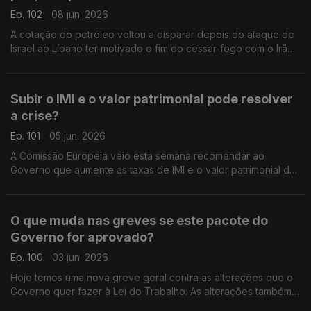
Ep. 102
08 jun. 2026
A cotação do petróleo voltou a disparar depois do ataque de
Israel ao Líbano ter motivado o fim do cessar-fogo com o Irão.
Análise de Clara Teixeira.
Subir o IMI e o valor patrimonial pode resolver
a crise?
Ep. 101
05 jun. 2026
A Comissão Europeia veio esta semana recomendar ao
Governo que aumente as taxas de IMI e o valor patrimonial das
casas para ajudar a resolver o problema da falta de habitação
em Portugal. Análise de Pedro Sousa Carvalho.
O que muda nas greves se este pacote do
Governo for aprovado?
Ep. 100
03 jun. 2026
Hoje temos uma nova greve geral contra as alterações que o
Governo quer fazer à Lei do Trabalho. As alterações também
implicam mexer na própria Lei da Greve. Análise de Pedro