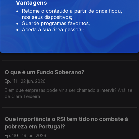
Teixeira
Vantagens
Retome o conteúdo a partir de onde ficou,
nos seus dispositivos;
Que Efeito teve o Brexit na economia
Guarde programas favoritos;
portuguesa?
Aceda à sua área pessoal;
Ep. 112
23 jun. 2026
Foi há dez anos que os britanicos votaram a favor da saída da
União Europeia. Análise de Clara Teixeira
O que é um Fundo Soberano?
Ep. 111
22 jun. 2026
E em que empresas pode vir a ser chamado a intervir? Análise
de Clara Teixeira
Que importância o RSI tem tido no combate à
pobreza em Portugal?
Ep. 110
19 jun. 2026