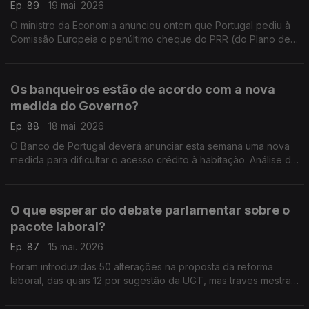
Ep. 89
19 mai. 2026
O ministro da Economia anunciou ontem que Portugal pediu à
Comissão Europeia o penúltimo cheque do PRR (do Plano de
Recuperação e Resiliência). Análise de Pedro Sousa Carvalho.
Os banqueiros estão de acordo com a nova
medida do Governo?
Ep. 88
18 mai. 2026
O Banco de Portugal deverá anunciar esta semana uma nova
medida para dificultar o acesso crédito à habitação. Análise de
Pedro Sousa Carvalho.
O que esperar do debate parlamentar sobre o
pacote laboral?
Ep. 87
15 mai. 2026
Foram introduzidas 50 alterações na proposta da reforma
laboral, das quais 12 por sugestão da UGT, mas traves mestras
da ministra do Trabalho mantêm-se, embora com mudanças
ligeiras. Análise de Clara Teixeira.