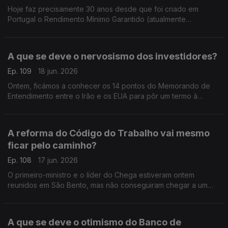
Hoje faz precisamente 30 anos desde que foi criado em
Portugal o Rendimento Mínimo Garantido (atualmente
conhecido por Rendimento Social de Inserção ? RSI). Análise
de Pedro Sousa Carvalho.
A que se deve o nervosismo dos investidores?
Ep. 109
18 jun. 2026
Ontem, ficámos a conhecer os 14 pontos do Memorando de
Entendimento entre o Irão e os EUA para pôr um termo à
guerra no Médio Oriente. Mas os mercados continuam
nervosos. Análise de Pedro Sousa Carvalho.
A reforma do Código do Trabalho vai mesmo
ficar pelo caminho?
Ep. 108
17 jun. 2026
O primeiro-ministro e o líder do Chega estiveram ontem
reunidos em São Bento, mas não conseguiram chegar a um
acordo sobre a Lei do Trabalho. Análise de Pedro Soisa
Carvalho.
A que se deve o otimismo do Banco de