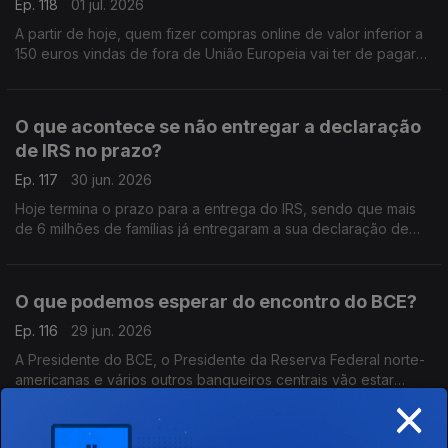
Ep. 118
01 jul. 2026
A partir de hoje, quem fizer compras online de valor inferior a
150 euros vindas de fora de União Europeia vai ter de pagar
uma taxa extra de 3 euros por cada produto que comprar.
Análise de Pedro Sousa Carvalho.
O que acontece se não entregar a declaração
de IRS no prazo?
Ep. 117
30 jun. 2026
Hoje termina o prazo para a entrega do IRS, sendo que mais
de 6 milhões de famílias já entregaram a sua declaração de
rendimentos. Análise de Pedro Sousa Carvalho.
O que podemos esperar do encontro do BCE?
Ep. 116
29 jun. 2026
A Presidente do BCE, o Presidente da Reserva Federal norte-
americanas e vários outros banqueiros centrais vão estar
×
reunidos em Sintra, na Penha Longa, para o encontro anual do
BCE. Análise de Pedro Sousa Carvalho.