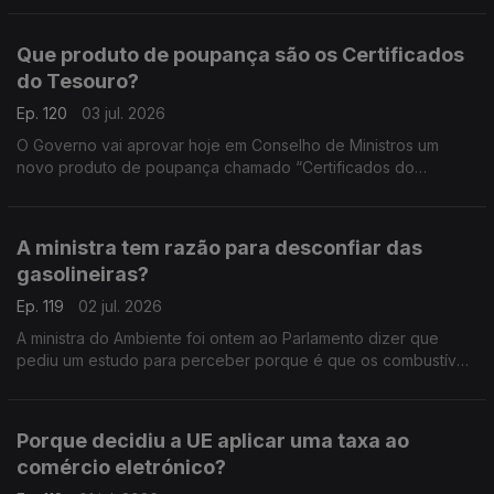
Que produto de poupança são os Certificados
do Tesouro?
Ep. 120
03 jul. 2026
O Governo vai aprovar hoje em Conselho de Ministros um
novo produto de poupança chamado “Certificados do
Tesouro”. Análise de Pedro Sousa Carvalho.
A ministra tem razão para desconfiar das
gasolineiras?
Ep. 119
02 jul. 2026
A ministra do Ambiente foi ontem ao Parlamento dizer que
pediu um estudo para perceber porque é que os combustíveis
não estão a descer ao ritmo a que subiram. Análise de Pedro
Sousa Carvalho.
Porque decidiu a UE aplicar uma taxa ao
comércio eletrónico?