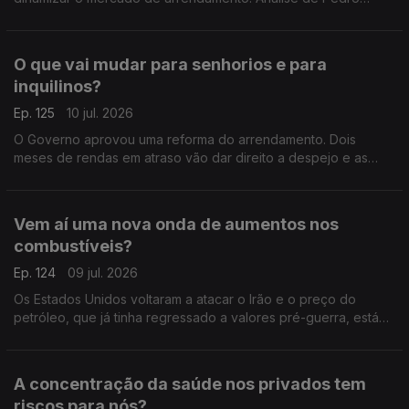
Sousa Carvalho.
O que vai mudar para senhorios e para
inquilinos?
Ep. 125
10 jul. 2026
O Governo aprovou uma reforma do arrendamento. Dois
meses de rendas em atraso vão dar direito a despejo e as
rendas antigas de inquilinos com menos de 65 anos podem
ser descongeladas e aumentar. Análise de Clara Teixeira
Vem aí uma nova onda de aumentos nos
combustíveis?
Ep. 124
09 jul. 2026
Os Estados Unidos voltaram a atacar o Irão e o preço do
petróleo, que já tinha regressado a valores pré-guerra, está
outra vez a subir nos mercados internacionais. Análise de Clara
Teixeira
A concentração da saúde nos privados tem
riscos para nós?