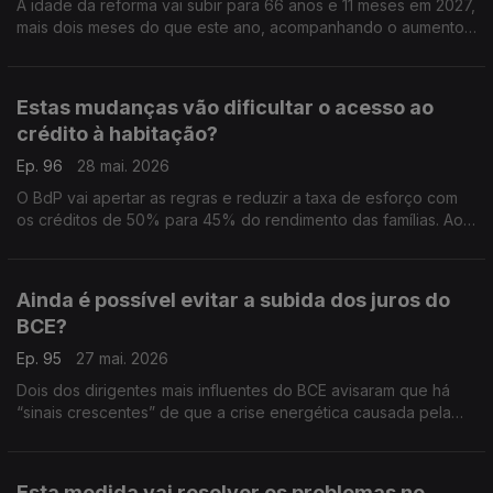
A idade da reforma vai subir para 66 anos e 11 meses em 2027,
mais dois meses do que este ano, acompanhando o aumento
da esperança média de vida dos portugueses.
Estas mudanças vão dificultar o acesso ao
crédito à habitação?
Ep. 96
28 mai. 2026
O BdP vai apertar as regras e reduzir a taxa de esforço com
os créditos de 50% para 45% do rendimento das famílias. Ao
mesmo tempo, quer obrigar os bancos a alargar os prazos dos
empréstimos. Análise de Clara Teixeira.
Ainda é possível evitar a subida dos juros do
BCE?
Ep. 95
27 mai. 2026
Dois dos dirigentes mais influentes do BCE avisaram que há
“sinais crescentes” de que a crise energética causada pela
guerra no Médio Oriente está a transferir-se para o resto da
economia. Análise de Clara Teixeira.
Esta medida vai resolver os problemas no