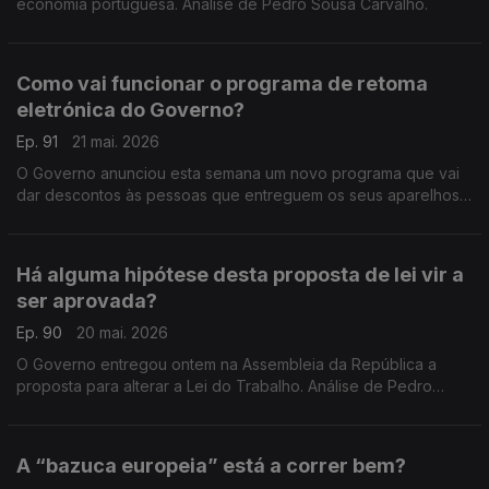
economia portuguesa. Análise de Pedro Sousa Carvalho.
Como vai funcionar o programa de retoma
eletrónica do Governo?
Ep. 91
21 mai. 2026
O Governo anunciou esta semana um novo programa que vai
dar descontos às pessoas que entreguem os seus aparelhos
eletrónicos e elétricos velhos quando vão comprar um novo.
Análise de Pedro Sousa Carvalho.
Há alguma hipótese desta proposta de lei vir a
ser aprovada?
Ep. 90
20 mai. 2026
O Governo entregou ontem na Assembleia da República a
proposta para alterar a Lei do Trabalho. Análise de Pedro
Sousa Carvalho.
A “bazuca europeia” está a correr bem?