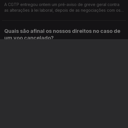
A CGTP entregou ontem um pré-aviso de greve geral contra
as alterações à lei laboral, depois de as negociações com os
parceiros sociais terminarem sem acordo. Análise de Clara
Teixeira.
Quais são afinal os nossos direitos no caso de
um voo cancelado?
Ep. 83
11 mai. 2026
A CE esclareceu que afinal a escassez de combustível para a
aviação é uma “circunstância extraordinária” e que as
companhias aéreas não têm de indemnizar os clientes se
cancelaram um voo. Análise de Clara Teixeira.
Porque estão as famílias a endividar-se a um
ritmo elevado?
Ep. 82
08 mai. 2026
O Banco de Portugal anunciou que o endividamento das
famílias em Portugal bateu um novo valor recorde. Num só
mês, os bancos emprestaram mais de 4 mil milhões de euros
às famílias. Análise de Pedro Sousa Carvalho.