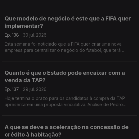
recomendações para os nossos governantes. Análise de
Pedro Sousa Carvalho.
Que modelo de negócio é este que a FIFA quer
implementar?
Ep. 138
30 jul. 2026
Esta semana foi noticiado que a FIFA quer criar uma nova
empresa para centralizar o negócio do futebol, que terá
acionistas privados, para além das federações dos vários
países. Análise de Pedro Sousa Carvalho.
Quanto é que o Estado pode encaixar com a
venda da TAP?
Ep. 137
29 jul. 2026
Hoje termina o prazo para os candidatos à compra da TAP
apresentarem uma proposta vinculativa. Análise de Pedro
Sousa Carvalho.
A que se deve a aceleração na concessão de
crédito à habitação?