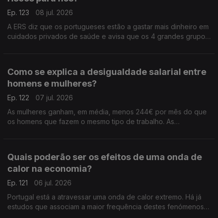
Ep. 123
08 jul. 2026
A ERS diz que os portugueses estão a gastar mais dinheiro em
cuidados privados de saúde e avisa que os 4 grandes grupos
do setor já são donos de dois terços dos hospitaias privados
do país. Análise de Clara Teixeira.
Como se explica a desigualdade salarial entre
homens e mulheres?
Ep. 122
07 jul. 2026
As mulheres ganham, em média, menos 244€ por mês do que
os homens que fazem o mesmo tipo de trabalho. As
disparidades salariais estão a reduzir-se, mas ainda são muito
elevadas em Portugal. Análise de Clara Teixeira.
Quais poderão ser os efeitos de uma onda de
calor na economia?
Ep. 121
06 jul. 2026
Portugal está a atravessar uma onda de calor extremo. Há já
estudos que associam a maior frequência destes fenómenos a
quebras na produtividade e no PIB. Análise de Clara Teixeira.