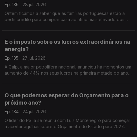
Ep. 136
28 jul. 2026
Ontem ficámos a saber que as famílias portuguesas estão a
pedir crédito para comprar casa ao ritmo mais elevado dos
últimos 23 anos. Análise de Pedro Sousa Carvalho.
E o imposto sobre os lucros extraordinários na
energia?
Ep. 135
27 jul. 2026
A Galp, a maior petrolífera nacional, anunciou há momentos um
aumento de 44% nos seus lucros na primeira metade do ano,
graças à escalada do preço do petróleo. Análise de Pedro
Sousa Carvalho.
O que podemos esperar do Orçamento para o
próximo ano?
Ep. 134
24 jul. 2026
O líder do PS já se reuniu com Luís Montenegro para começar
a acertar agulhas sobre o Orçamento do Estado para 2027.
Análise de Clara Teixeira.