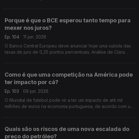
polémica, não estando garantida a sua aprovação. Análise de
Clara Teixeira.
Porque é que o BCE esperou tanto tempo para
mexer nos juros?
Ep. 104
11 jun. 2026
O Banco Central Europeu deve anunciar hoje uma subida das
taxas de juro de 0,25 pontos percentuais. Análise de Clara
Teixeira.
Como é que uma competição na América pode
ter impacto por cá?
Ep. 103
09 jun. 2026
O Mundial de futebol pode vir a ter um impacto de até mil
milhões de euros na economia portuguesa, de acordo com um
estudo publicado recentemente. Análise de Clara Teixeira.
Quais são os riscos de uma nova escalada do
preço do petróleo?