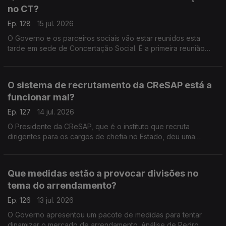
no CT?
Ep. 128
15 jul. 2026
O Governo e os parceiros sociais vão estar reunidos esta
tarde em sede de Concertação Social. É a primeira reunião
depois de o Parlamento ter chumbado as alterações que o
Governo queria fazer à Lei do Trabalho. Análise de Pedro
Sousa Carvalho.
O sistema de recrutamento da CReSAP está a
funcionar mal?
Ep. 127
14 jul. 2026
O Presidente da CReSAP, que é o instituto que recruta
dirigentes para os cargos de chefia no Estado, deu uma
entrevista onde crítica o atual sistema de recrutamento. Análise
de Pedro Sousa Carvalho.
Que medidas estão a provocar divisões no
tema do arrendamento?
Ep. 126
13 jul. 2026
O Governo apresentou um pacote de medidas para tentar
dinamizar o mercado de arrendamento. Análise de Pedro