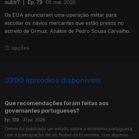
subir?
|
Ep. 79
05 mai. 2026
Os EUA anunciaram uma operação militar para
escoltar os navios mercantes que estão presos no
estreito de Ormuz. Análise de Pedro Sousa Carvalho.
opções
3200
episódios disponíveis
942835
939399
935472
931497
927180
Que recomendações foram feitas aos
governantes portugueses?
Ep. 139
31 jul. 2026
Ontem foi publicado um estudo sobre a economia portuguesa,
com a participação de um Nobel da Economia, com algumas