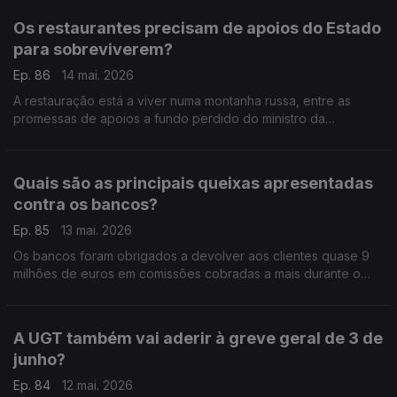
Os restaurantes precisam de apoios do Estado
para sobreviverem?
Ep. 86
14 mai. 2026
A restauração está a viver numa montanha russa, entre as
promessas de apoios a fundo perdido do ministro da
Economia e as ameaças de subida de impostos por parte do
ministro das Finanças. Análise de Clara Teixeira.
Quais são as principais queixas apresentadas
contra os bancos?
Ep. 85
13 mai. 2026
Os bancos foram obrigados a devolver aos clientes quase 9
milhões de euros em comissões cobradas a mais durante o
ano de 2025, indicou o Banco de Portugal. Análise de Clara
Teixeira.
A UGT também vai aderir à greve geral de 3 de
junho?
Ep. 84
12 mai. 2026