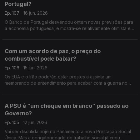
Portugal?
Ep. 107
16 jun. 2026
O Banco de Portugal desvendou ontem novas previsões para
a economia portuguesa, e mostra-se relativamente otimista em
relação ao desempenho da nossa economia. Análise de Pedro
Sousa Carvalho.
Com um acordo de paz, o preço do
combustível pode baixar?
Ep. 106
15 jun. 2026
Os EUA e o Irão poderão estar prestes a assinar um
memorando de entendimento para acabar com a guerra no
Médio Oriente. Análise de Pedro Sousa Carvalho.
A PSU é “um cheque em branco” passado ao
Governo?
Ep. 105
12 jun. 2026
Vai ser discutida hoje no Parlamento a nova Prestação Social
Única. Mas a obrigatoriedade do trabalho social já criou