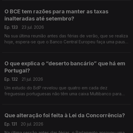
O BCE tem razões para manter as taxas
inalteradas até setembro?
Ep. 133
23 jul. 2026
Na sua última reunião antes das férias de verão, que se realiza
hoje, espera-se que o Banco Central Europeu faça uma pausa
na subida dos juros e adie novas mexidas nas taxas para
setembro. Análise de Clara Teixeira.
O que explica o “deserto bancário” que há em
Portugal?
Ep. 132
21 jul. 2026
Um estudo do BdP revelou que quatro em cada dez
freguesias portuguesas não têm uma caixa Multibanco para
levantar dinheiro ou uma agência bancária para fazer uma
operação com notas e moedas. Análise de Clara Teixeira.
Que alteração foi feita à Lei da Concorrência?
Ep. 131
20 jul. 2026
Na última sessão antes das férias, o Parlamento aprovou uma