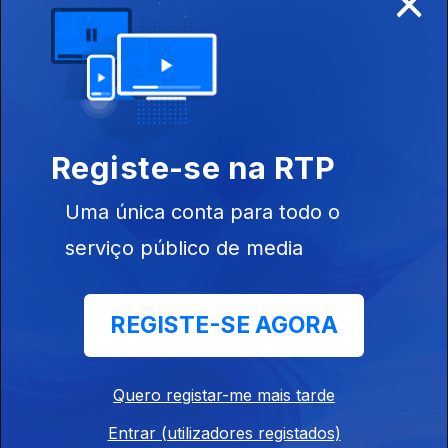
Gusmão
Ep. 19
19 jun. 2019
João Miguel
Registe-se na RTP
Tavares
Uma única conta para todo o
serviço público de media
411250
Ep. 18
12 jun. 2019
REGISTE-SE AGORA
Jorge Moreira
da Silva
Quero registar-me mais tarde
Entrar (utilizadores registados)