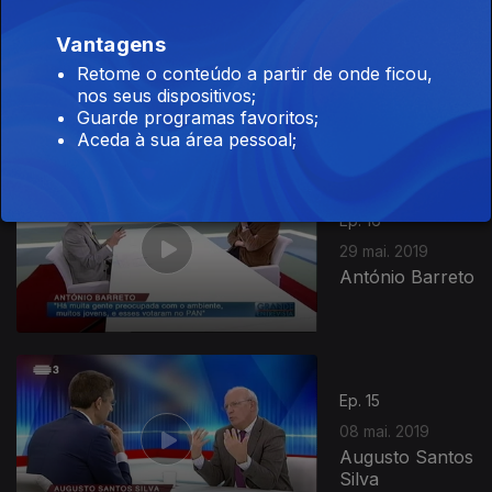
Ep. 17
05 jun. 2019
Vantagens
Itamar Vieira
Junior e Luís
Retome o conteúdo a partir de onde ficou,
Pedro Nunes
nos seus dispositivos;
Guarde programas favoritos;
Aceda à sua área pessoal;
Ep. 16
29 mai. 2019
António Barreto
Ep. 15
08 mai. 2019
Augusto Santos
Silva