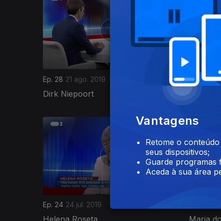
Ep. 28
21 ago. 2019
Ep. 27
14
Dirk Niepoort
João Pa
Vantagens
Retome o conteúdo a
seus dispositivos;
Guarde programas f
Aceda à sua área pe
Ep. 24
24 jul. 2019
Ep. 23
17 
Helena Roseta
Maria d