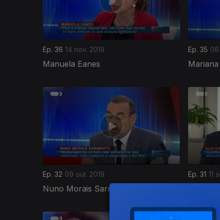
Ep. 36
14 nov. 2019
Ep. 35
06
Manuela Eanes
Mariana 
425080
Ep. 32
09 out. 2019
Ep. 31
11 
Nuno Morais Sarmento
Aliú Ca