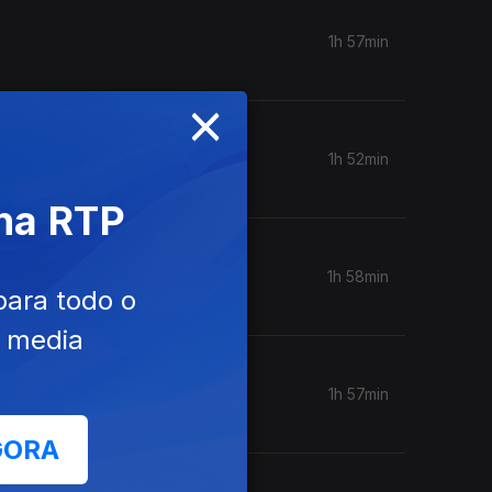
1h 57min
×
1h 52min
 na RTP
1h 58min
para todo o
e media
1h 57min
GORA