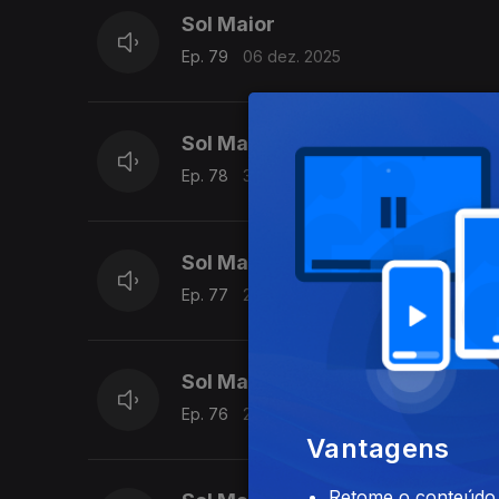
Sol Maior
Ep. 79
06 dez. 2025
Sol Maior
Ep. 78
30 nov. 2025
Sol Maior
Ep. 77
29 nov. 2025
Sol Maior
Ep. 76
23 nov. 2025
Vantagens
Retome o conteúdo a