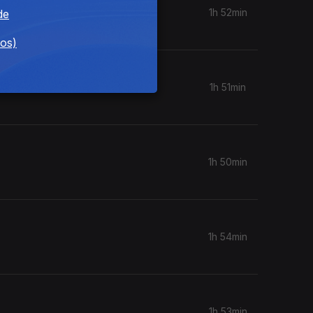
1h 52min
de
dos)
1h 51min
1h 50min
1h 54min
1h 53min