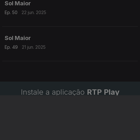
Sol Maior
Ep. 50
22 jun. 2025
Sol Maior
Ep. 49
21 jun. 2025
Instale a aplicação
RTP Play
Disponível para iOS, Android, Apple TV, Android TV e
CarPlay