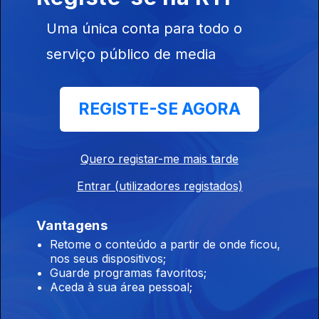
Ep. 72
09 nov. 2025
Uma única conta para todo o
serviço público de media
Sol Maior
Ep. 71
08 nov. 2025
REGISTE-SE AGORA
Sol Maior
Quero registar-me mais tarde
Ep. 70
02 nov. 2025
Entrar (utilizadores registados)
Vantagens
Sol Maior
Retome o conteúdo a partir de onde ficou,
Ep. 69
01 nov. 2025
nos seus dispositivos;
Guarde programas favoritos;
Aceda à sua área pessoal;
Sol Maior