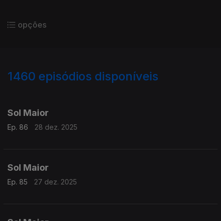
opções
1460
episódios disponíveis
893097
879746
858867
Sol Maior
Ep. 86
28 dez. 2025
Sol Maior
Ep. 85
27 dez. 2025