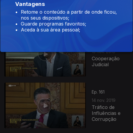
Vantagens
Frutos de
Retome o conteúdo a partir de onde ficou,
Inverno
nos seus dispositivos;
Guarde programas favoritos;
Aceda à sua área pessoal;
Ep. 162
15 nov. 2019
Cooperação
Judicial
Ep. 161
14 nov. 2019
Tráfico de
Influências e
Corrupção