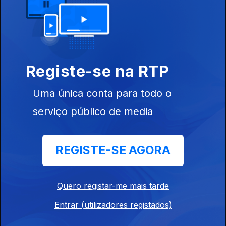
439758
Ep. 165
20 nov. 2019
Direitos da
Registe-se na RTP
Criança
Uma única conta para todo o
serviço público de media
Ep. 164
19 nov. 2019
REGISTE-SE AGORA
Vacinas
Quero registar-me mais tarde
Entrar (utilizadores registados)
Ep. 163
18 nov. 2019