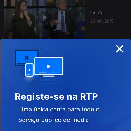
Ep. 25
26 out. 2019
×
432799
Ep. 24
19 out. 2019
Registe-se na RTP
Uma única conta para todo o
Ep. 23
12 out. 2019
serviço público de media