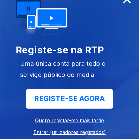
Ep. 17
03 jun. 2019
Hora de Ponta
Registe-se na RTP
Ep. 16
27 mai. 2019
Uma única conta para todo o
A Decisão
serviço público de media
Eleitoral dos
Europeus
REGISTE-SE AGORA
Ep. 15
22 abr. 2019
Quero registar-me mais tarde
Cidadania 45
Anos Depois
Entrar (utilizadores registados)