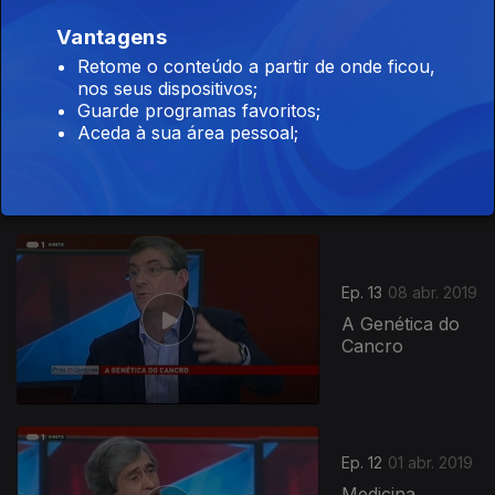
Vantagens
Retome o conteúdo a partir de onde ficou,
nos seus dispositivos;
Ep. 14
15 abr. 2019
Guarde programas favoritos;
Quem Protege
Aceda à sua área pessoal;
a Democracia?
Ep. 13
08 abr. 2019
A Genética do
Cancro
Ep. 12
01 abr. 2019
Medicina