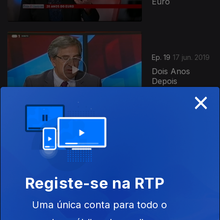
Euro
Ep. 19
17 jun. 2019
Dois Anos
Depois
×
Ep. 18
10 jun. 2019
Portugal Antes
de Tudo
Registe-se na RTP
Uma única conta para todo o