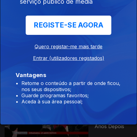
serviço público de media
Ep. 17
03 jun. 2019
Hora de Ponta
REGISTE-SE AGORA
Quero registar-me mais tarde
Ep. 16
Entrar (utilizadores registados)
27 mai. 2019
A Decisão
Eleitoral dos
Vantagens
Europeus
Retome o conteúdo a partir de onde ficou,
nos seus dispositivos;
Guarde programas favoritos;
Aceda à sua área pessoal;
Ep. 15
22 abr. 2019
Cidadania 45
Anos Depois