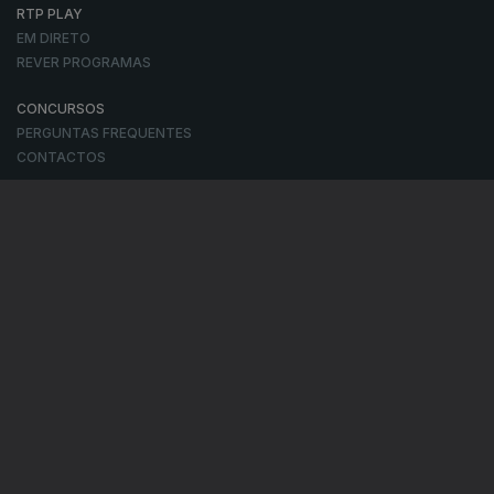
RTP PLAY
EM DIRETO
REVER PROGRAMAS
CONCURSOS
PERGUNTAS FREQUENTES
CONTACTOS
CONTACTOS
PROVEDORA DO TELESPECTADOR
PROVEDORA DO OUVINTE
ACESSIBILIDADES
SATÉLITES
A EMPRESA
CONSELHO GERAL INDEPENDENTE
CONSELHO DE OPINIÃO
CONTRATO DE CONCESSÃO DO SERVIÇO PÚBLICO DE RÁDIO E
TELEVISÃO
RGPD
GESTÃO DAS DEFINIÇÕES DE COOKIES