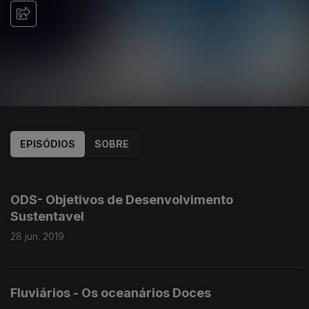
EPISÓDIOS
SOBRE
411699
408890
ODS- Objetivos de Desenvolvimento
Sustentavel
28 jun. 2019
Fluviários - Os oceanários Doces