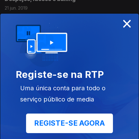
21 jun. 2019
×
eCO2 Blocks - um novo cimento
20 jun. 2019
ECCA - Conferência Europeia sobre a
Registe-se na RTP
Adaptação às Alterações Climáticas
19 jun. 2019
Uma única conta para todo o
serviço público de media
Baleias de Plástico
18 jun. 2019
REGISTE-SE AGORA