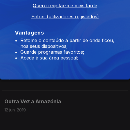
Exposição E3 - Einstein, Eddington, Eclipse
Quero registar-me mais tarde
17 jun. 2019
Entrar (utilizadores registados)
Vantagens
Rio Vez - Museu da Água ao Ar Livre
Retome o conteúdo a partir de onde ficou,
14 jun. 2019
nos seus dispositivos;
Guarde programas favoritos;
Aceda à sua área pessoal;
Compostagem em Lisboa
13 jun. 2019
Outra Vez a Amazónia
12 jun. 2019