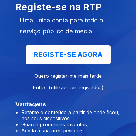
11 jun. 2019
Registe-se na RTP
Uma única conta para todo o
Parque do Sousa Superior na Lousada
serviço público de media
10 jun. 2019
REGISTE-SE AGORA
Nós Propomos
07 jun. 2019
Quero registar-me mais tarde
Entrar (utilizadores registados)
Peixes Exóticos e Invasões Francesas
06 jun. 2019
Vantagens
Retome o conteúdo a partir de onde ficou,
nos seus dispositivos;
Guarde programas favoritos;
ONU - Biodiversidade em Risco
Aceda à sua área pessoal;
05 jun. 2019