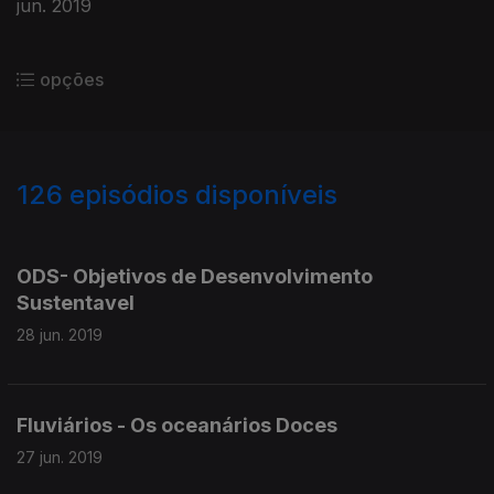
jun. 2019
opções
126
episódios disponíveis
411699
408890
405439
ODS- Objetivos de Desenvolvimento
Sustentavel
28 jun. 2019
Fluviários - Os oceanários Doces
27 jun. 2019