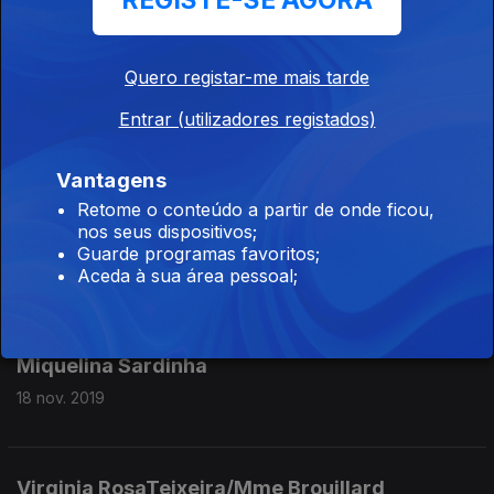
REGISTE-SE AGORA
21 nov. 2019
Quero registar-me mais tarde
Entrar (utilizadores registados)
Celina Guimarães
20 nov. 2019
Vantagens
Retome o conteúdo a partir de onde ficou,
nos seus dispositivos;
Francisca Menezes
Guarde programas favoritos;
Aceda à sua área pessoal;
19 nov. 2019
Miquelina Sardinha
18 nov. 2019
Virginia RosaTeixeira/Mme Brouillard