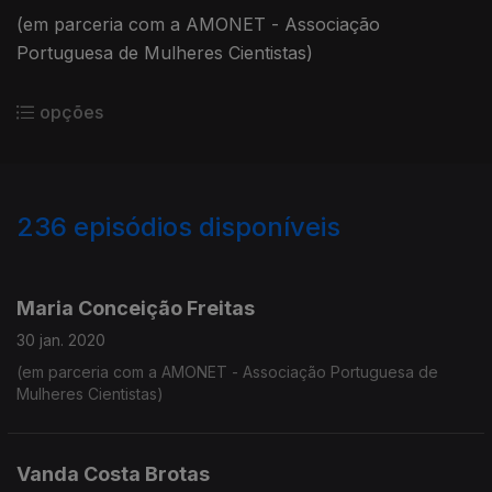
(em parceria com a AMONET - Associação
Portuguesa de Mulheres Cientistas)
opções
236
episódios disponíveis
450157
446365
444304
440800
437561
434598
431390
428348
425673
411713
Maria Conceição Freitas
30 jan. 2020
(em parceria com a AMONET - Associação Portuguesa de
Mulheres Cientistas)
Vanda Costa Brotas