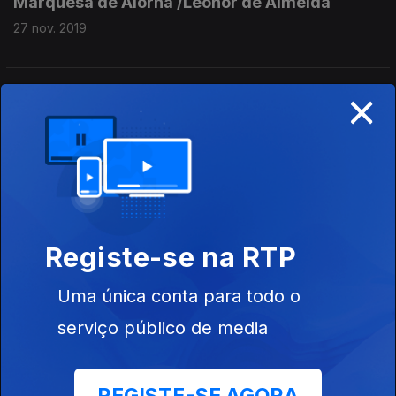
Marquesa de Alorna /Leonor de Almeida
27 nov. 2019
×
Luísa Clara de Portugal/Flor da Murta
26 nov. 2019
Amália Rodrigues
25 nov. 2019
Registe-se na RTP
Uma única conta para todo o
Preta Fernanda-Andresa de Pina
22 nov. 2019
serviço público de media
Mª Adelaide Lima Cruz