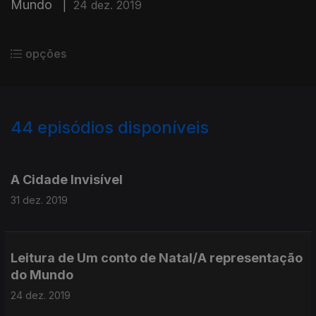
Mundo
|
24 dez. 2019
opções
44
episódios disponíveis
433089
407969
391884
383078
A Cidade Invisível
31 dez. 2019
Leitura de Um conto de Natal/A representação
do Mundo
24 dez. 2019