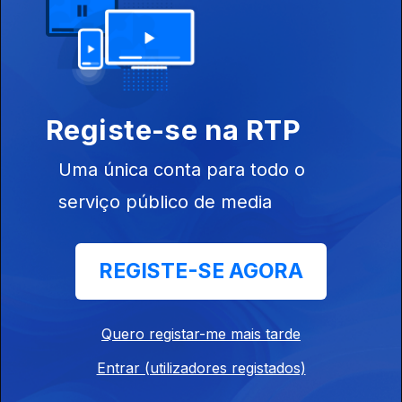
Aurora e a mentira
28 mai. 2019
Registe-se na RTP
Definição da europa
21 mai. 2019
Uma única conta para todo o
serviço público de media
O Feminismo é um Humanismo
14 mai. 2019
REGISTE-SE AGORA
Teoria e pratica das mulheres
Quero registar-me mais tarde
07 mai. 2019
Entrar (utilizadores registados)