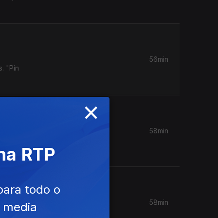
56min
. "Pin
×
58min
ravessa
 na RTP
para todo o
58min
e media
os