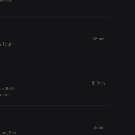
58min
n Tour
1h 1min
 de 1983
ster.
59min
 canções