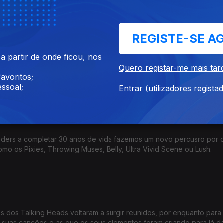
is Presley, os Beatles, Edith Piaf ou os Abba, entre outros.
REGISTE-SE A
 partir de onde ficou, nos
a um percurso que passa pelos elemenros de uma banda que juntou 
Quero registar-me mais tar
dos Smithes e, em várias ocasiões, os Pet Shop Boys.
avoritos;
ssoal;
Entrar (utilizadores regista
eders a completar 30 anos de vida fazemos um novo percusro por 
mo os Pixies, Throwing Muses, Belly, Ultra Vivid Scene ou Lush.
s
s dos Talking Heads voltaram a surgir reunidos, por enquanto para
 suas canções e as que os seus elementos foram criando para lá d