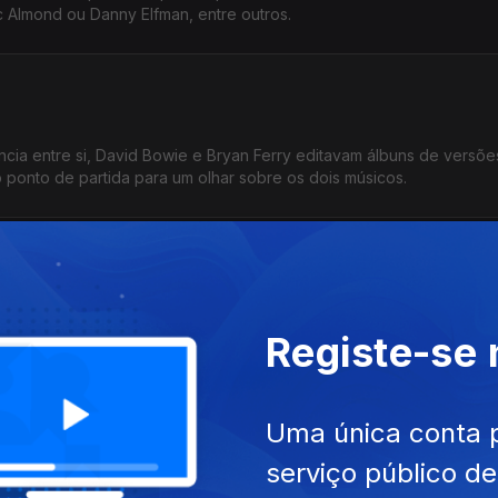
 Almond ou Danny Elfman, entre outros.
ia entre si, David Bowie e Bryan Ferry editavam álbuns de versões
 ponto de partida para um olhar sobre os dois músicos.
 Marc Bolan, o produtor Ton y Visconti tem uma discografia que at
Registe-se
 passam nomes como Les Rita Mitsouko, Gentle Giant ou os Sparks.
Uma única conta 
serviço público d
s é o mote para uma viagem por museus dedicados a músicos que n