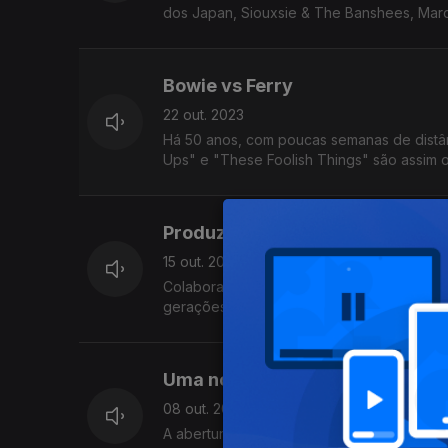
dos Japan, Siouxsie & The Banshees, Marc
Bowie vs Ferry
22 out. 2023
Há 50 anos, com poucas semanas de distânc
Ups" e "These Foolish Things" são assim o
Produzidos por Tony Visconti
15 out. 2023
Colaborador histórico de David Bowie e de
gerações, géneros e geografias. Por aqui
Uma noite com museus
08 out. 2023
A abertura da Maison Gainsbourg em Pari