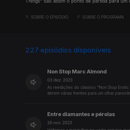
Things" são assim o ponto de partida para um 
músicos.
SOBRE O EPISÓDIO
SOBRE O PROGRAMA
227
episódios disponíveis
714358
693252
674815
Non Stop Marc Almond
03 dez. 2023
As reedições do clássico "Non Stop Erotic
abrem várias frentes para um olhar panor
Entre diamantes e pérolas
26 nov. 2023
Voltamos a mergulhar no vasto arquivo qu