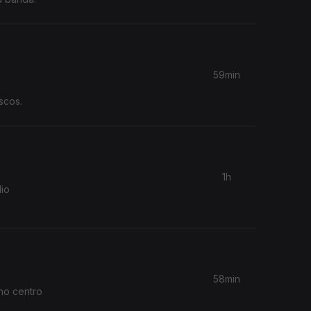
59min
scos.
1h
io
58min
no centro