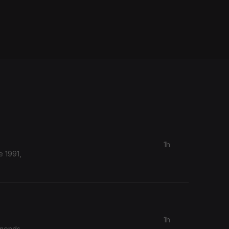
1h
e 1991,
1h
amonds