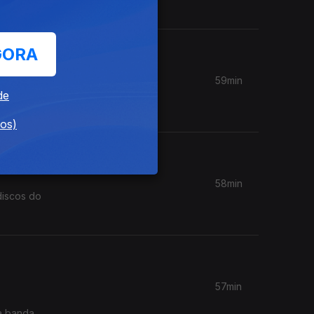
GORA
59min
o
de
dos)
58min
discos do
57min
a banda.