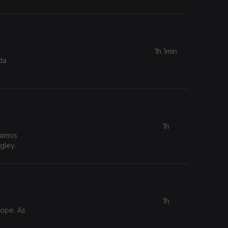
1h 1min
da
1h
samos
gley.
1h
ope. As