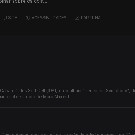
olhar sobre os dois
SITE
ACESSIBILIDADES
PARTILHA
 Cabaret" dos Soft Cell (1981) e do álbum "Tenement Symphony", d
âmico sobre a obra de Marc Almond.
e Prince deixou para desta vez, através da edição especial de "Di