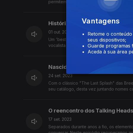
permitem "visitar" os mundos de Prince, Elv
Vantagens
Histórias de uma superbanda
01 out. 2023
Retome o conteúdo a
Um 'best of' dos Electronic é o mote par
seus dispositivos;
vocalista dos New Order, o ex-guitarrista 
Guarde programas f
Aceda à sua área pe
Nascidos na 4AD
24 set. 2023
Com o clássico "The Last Splash" das Bre
seu catálogo, desta vez juntando nomes co
O reencontro dos Talking Head
17 set. 2023
Separados durante anos a fio, os elemento
conversar. Neste episódio recuperamos as