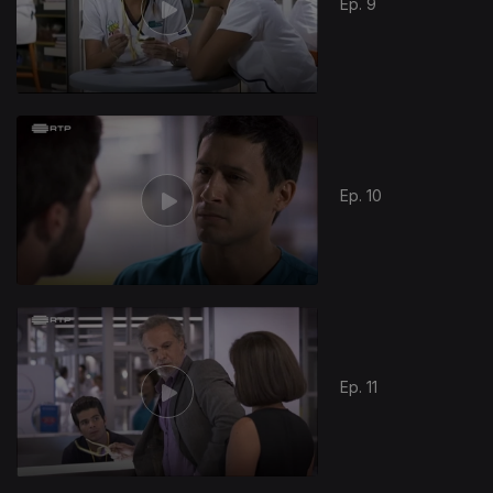
Ep. 9
Ep. 10
387315
Ep. 11