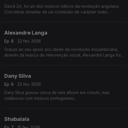
David Zé, foi um dos músicos míticos da revolução angolana.
Com letras dotadas de um conteúdo de carácter muito
politizado, defendia nas suas canções as ideias nacionalistas
do MPLA de Agostinho Neto.
Alexandre Langa
Ep. 8
22 fev. 2026
Graças ao seu apoio aos ideais da revolução moçambicana,
através da música de intervenção social, Alexandre Langa foi
deputado da Assembleia Popular, e recebeu a medalha de
Nachingweia do 2º grau, em 1984.
Dany Silva
Ep. 8
22 fev. 2026
Dany Silva gravou cerca de seis álbuns em crioulo, mas
colaborou com músicos portugueses,
Shabalala
Ep. 7
15 fev. 2026