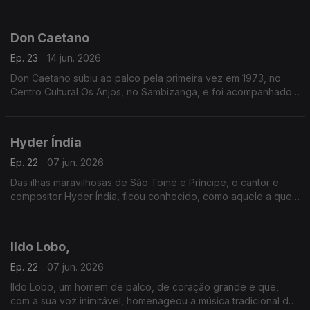
pelo conjunto Astros.
Don Caetano
Ep. 23
14 jun. 2026
Don Caetano subiu ao palco pela primeira vez em 1973, no
Centro Cultural Os Anjos, no Sambizanga, e foi acompanhado
pelo conjunto Astros.
Hyder Índia
Ep. 22
07 jun. 2026
Das ilhas maravilhosas de São Tomé e Príncipe, o cantor e
compositor Hyder Índia, ficou conhecido, como aquele a quem
um dia alguém chamou “o homem da voz que é povo”.
Ildo Lobo,
Ep. 22
07 jun. 2026
Ildo Lobo, um homem de palco, de coração grande e que,
com a sua voz inimitável, homenageou a música tradicional de