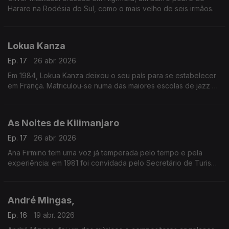
Harare na Rodésia do Sul, como o mais velho de seis irmãos.
Lokua Kanza
Ep. 17
26 abr. 2026
Em 1984, Lokua Kanza deixou o seu país para se estabelecer
em França. Matriculou-se numa das maiores escolas de jazz da
Europa e colaborou com artistas renomados como Ray Lema,
Papa Wemba e Manu Dibango.
As Noites de Kilimanjaro
Ep. 17
26 abr. 2026
Ana Firmino tem uma voz já temperada pelo tempo e pela
experiência: em 1981 foi convidada pelo Secretário de Turismo
de Cabo Verde para inaugurar a Boite Pillon, no Hotel Praia-
Mar na Ilha de Santiago.
André Mingas,
Ep. 16
19 abr. 2026