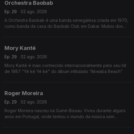
Orchestra Baobab
Ep. 29
02 ago. 2026
A Orchestra Baobab é uma banda senegalesa criada em 1970,
como banda da casa do Baobab Club em Dakar. Muitos dos
membros originais da banda já haviam tocado com Star Band
de Dakar na década de 60
Mory Kanté
Ep. 29
02 ago. 2026
Mory Kanté é mais conhecido internacionalmente pelo seu hit
de 1987 "Yé ké Yé ké" do álbum intitulado “Akwaba Beach”
Roger Moreira
Ep. 29
02 ago. 2026
Roger Moreira nasceu na Guiné-Bissau. Viveu durante alguns
anos em Portugal, onde tentou o mundo da música sem
sucesso.