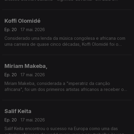
‘Empurrar’ em suaíli.
Koffi Olomidé
Ep. 20
17 mai. 2026
Considerado uma lenda da música congolesa e africana com
uma carreira de quase cinco décadas, Koffi Olomidé foi o
primeiro artista negro africano a esgotar um espetáculo na
lendária sala Bercy, em Paris
Miriam Makeba,
Ep. 20
17 mai. 2026
Miriam Makeba, considerada a "imperatriz da canção
africana", foi um dos primeiros artistas africanos a receber o
reconhecimento mundial.
Salif Keita
Ep. 20
17 mai. 2026
Salif Keita encontrou o sucesso na Europa como uma das