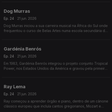
das salas lisboetas Ritz Club e B.Leza.
Dog Murras
Ep. 24
21 jun. 2026
Dog Murras iniciou a sua carreira musical na África do Sul onde
frequentou o curso de Belas Artes numa escola secundária de
Joanesburgo.
Gardénia Benrós
Ep. 24
21 jun. 2026
Em 1983, Gardénia Benrós integrou o projeto conjunto Tropical
Power, nos Estados Unidos da América e gravou pela primeira
vez em estúdio três temas com esse grupo.
Ray Lema
Ep. 24
21 jun. 2026
Ray começou a aprender órgão e piano, dentro de um cânone
clássico europeu que incluía cantos gregorianos, Mozart e
Chopin.