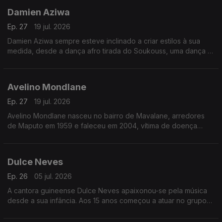
Damien Aziwa
Ep. 27
19 jul. 2026
Damien Aziwa sempre esteve inclinado a criar estilos à sua
medida, desde a dança afro tirada do Soukouss, uma dança e
estilo musical popular congolês, passou a fazer uma fusão do
Soukouss com o Afro-Zouk.
Avelino Mondlane
Ep. 27
19 jul. 2026
Avelino Mondlane nasceu no bairro de Mavalane, arredores
de Maputo em 1959 e faleceu em 2004, vítima de doença
prolongada.
Dulce Neves
Ep. 26
05 jul. 2026
A cantora guineense Dulce Neves apaixonou-se pela música
desde a sua infância. Aos 15 anos começou a atuar no grupo
de teatro “Afro Cid” de Bissau.