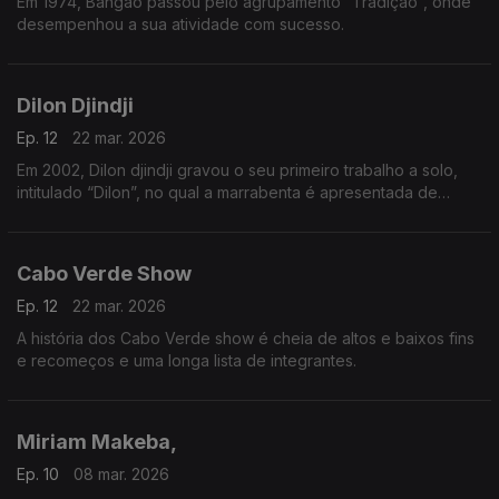
Em 1974, Bangão passou pelo agrupamento “Tradição”, onde
desempenhou a sua atividade com sucesso.
Dilon Djindji
Ep. 12
22 mar. 2026
Em 2002, Dilon djindji gravou o seu primeiro trabalho a solo,
intitulado “Dilon”, no qual a marrabenta é apresentada de
forma mais acústica e minimalista.
Cabo Verde Show
Ep. 12
22 mar. 2026
A história dos Cabo Verde show é cheia de altos e baixos fins
e recomeços e uma longa lista de integrantes.
Miriam Makeba,
Ep. 10
08 mar. 2026