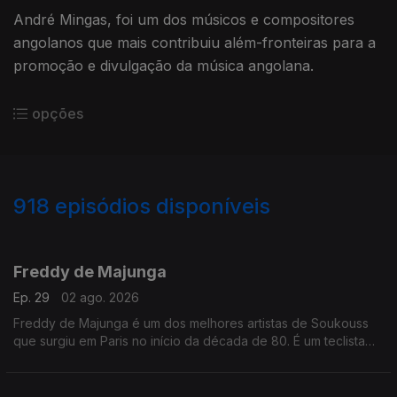
André Mingas, foi um dos músicos e compositores
angolanos que mais contribuiu além-fronteiras para a
promoção e divulgação da música angolana.
opções
918
episódios disponíveis
943503
937113
930081
925301
923762
918457
912089
905935
901373
Freddy de Majunga
Ep. 29
02 ago. 2026
Freddy de Majunga é um dos melhores artistas de Soukouss
que surgiu em Paris no início da década de 80. É um teclista
talentoso e não é realmente do Zaire ou das Antilhas, mas sim
de Madagáscar.