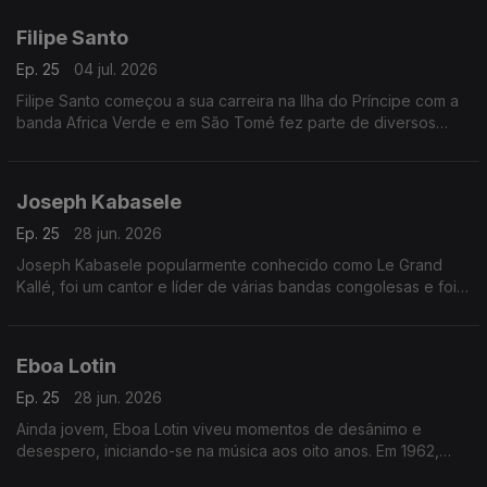
Filipe Santo
Ep. 25
04 jul. 2026
Filipe Santo começou a sua carreira na Ilha do Príncipe com a
banda Africa Verde e em São Tomé fez parte de diversos
agrupamentos musicais, dos quais se destacam Tropic Som e
Os Leonenses
Joseph Kabasele
Ep. 25
28 jun. 2026
Joseph Kabasele popularmente conhecido como Le Grand
Kallé, foi um cantor e líder de várias bandas congolesas e foi
considerado o pai da música moderna congolesa
Eboa Lotin
Ep. 25
28 jun. 2026
Ainda jovem, Eboa Lotin viveu momentos de desânimo e
desespero, iniciando-se na música aos oito anos. Em 1962,
tinha apenas 20 anos quando compôs a sua primeira música,