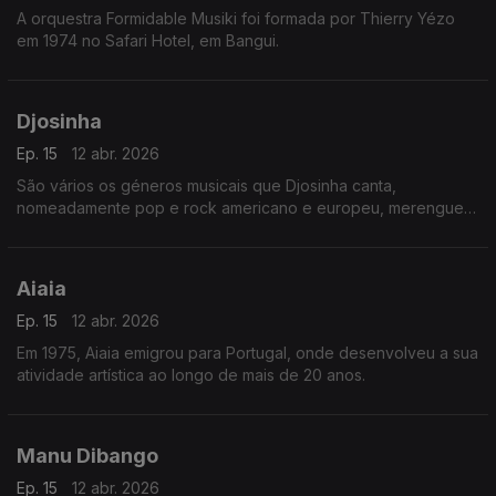
A orquestra Formidable Musiki foi formada por Thierry Yézo
em 1974 no Safari Hotel, em Bangui.
Djosinha
Ep. 15
12 abr. 2026
São vários os géneros musicais que Djosinha canta,
nomeadamente pop e rock americano e europeu, merengue
dominicano, guaracha cubana, coladeira e morna que para ele
é algo “sagrado”.
Aiaia
Ep. 15
12 abr. 2026
Em 1975, Aiaia emigrou para Portugal, onde desenvolveu a sua
atividade artística ao longo de mais de 20 anos.
Manu Dibango
Ep. 15
12 abr. 2026