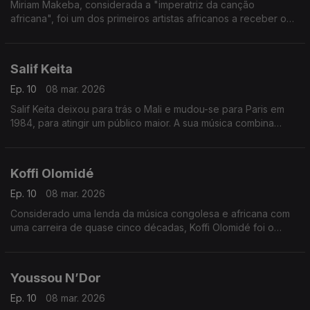
Miriam Makeba, considerada a "imperatriz da canção
africana", foi um dos primeiros artistas africanos a receber o
reconhecimento mundial.
Salif Keita
Ep. 10
08 mar. 2026
Salif Keita deixou para trás o Mali e mudou-se para Paris em
1984, para atingir um público maior. A sua música combina
estilos musicais tradicionais da África Ocidental com influências
da Europa e das Américas.
Koffi Olomidé
Ep. 10
08 mar. 2026
Considerado uma lenda da música congolesa e africana com
uma carreira de quase cinco décadas, Koffi Olomidé foi o
primeiro artista negro africano a esgotar um espetáculo na
lendária sala Bercy, em Paris
Youssou N’Dor
Ep. 10
08 mar. 2026