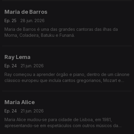
Muléma Mwam (meu coração).
Maria de Barros
Ep. 25
28 jun. 2026
Maria de Barros é uma das grandes cantoras das ilhas da
Morna, Coladeira, Batuku e Funaná.
Ray Lema
Ep. 24
21 jun. 2026
Ray começou a aprender órgão e piano, dentro de um cânone
clássico europeu que incluía cantos gregorianos, Mozart e
Chopin.
Maria Alice
Ep. 24
21 jun. 2026
Maria Alice mudou-se para cidade de Lisboa, em 1981,
apresentando-se em espetáculos com outros músicos da
diáspora, sendo desde logo presença habitual nos programas