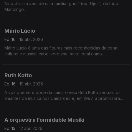
Nino Galissa vem de uma família “griot” (ou “Djeli”) da tribo
Mandingo.
Mário Lúcio
Ep. 16
19 abr. 2026
Mário Lúcio é uma das figuras mais reconhecidas da cena
cultural e musical cabo-verdiana, tanto local como
internacionalmente.
Ruth Kotto
Ep. 16
19 abr. 2026
A voz quente e doce da camaronesa Ruth Kotto seduziu os
amantes da música nos Camarões e, em 1997, a promissora
cantora foi escolhida como a melhor vocalista de apoio
feminina pela Rádio e Televisão dos Camarões.
A orquestra Formidable Musiki
Ep. 15
12 abr. 2026