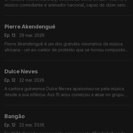
músico-comediante e animador nacional, capaz de dizer sem
rodeios e bem alto o que os outros pensavam em voz baixa.
Pierre Akendengué
Ep. 13
29 mar. 2026
Pierre Akendengué é um dos grandes visionários da música
africana - um ex-cantor de protesto que se tornou compositor
e favorito do culto e ministro da cultura.
Dulce Neves
Ep. 12
22 mar. 2026
A cantora guineense Dulce Neves apaixonou-se pela música
desde a sua infância. Aos 15 anos começou a atuar no grupo
de teatro “Afro Cid” de Bissau
Bangão
Ep. 12
22 mar. 2026