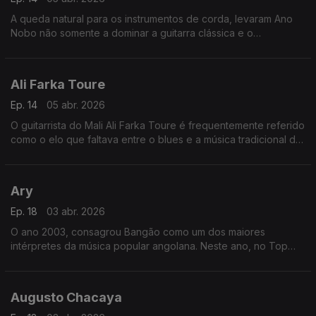
A queda natural para os instrumentos de corda, levaram Ano
Nobo não somente a dominar a guitarra clássica e o
cavaquinho, mas a dar também um "djeto" no bandolim, na
guitarra portuguesa e mesmo no violino.
Ali Farka Toure
Ep. 14
05 abr. 2026
O guitarrista do Mali Ali Farka Toure é frequentemente referido
como o elo que faltava entre o blues e a música tradicional da
África Ocidental.
Ary
Ep. 18
03 abr. 2026
O ano 2003, consagrou Bangão como um dos maiores
intérpretes da música popular angolana. Neste ano, no Top
Rádio Luanda, arrebatou os prémios da música do ano, com o
tema “Fofucho”,
Augusto Chacaya