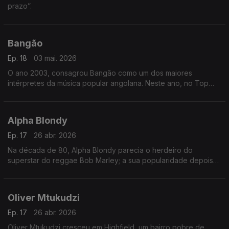
prazo”.
Bangão
Ep. 18
03 mai. 2026
O ano 2003, consagrou Bangão como um dos maiores
intérpretes da música popular angolana. Neste ano, no Top
Rádio Luanda, arrebatou os prémios da música do ano, com o
tema “Fofucho”,
Alpha Blondy
Ep. 17
26 abr. 2026
Na década de 80, Alpha Blondy parecia o herdeiro do
superstar do reggae Bob Marley; a sua popularidade depois
disso diminuiu junto com a da música reggae em geral, mas a
sua fama permaneceu em âmbito internacional.
Oliver Mtukudzi
Ep. 17
26 abr. 2026
Oliver Mtukudzi cresceu em Highfield, um bairro pobre de