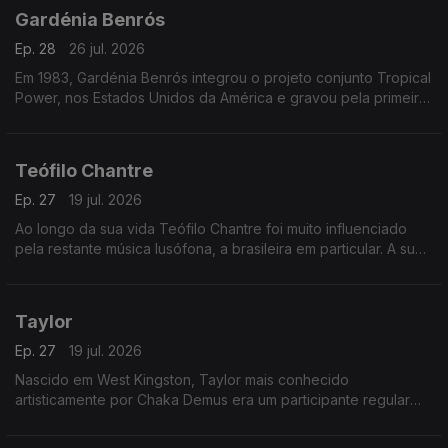
Gardénia Benrós
Ep. 28
26 jul. 2026
Em 1983, Gardénia Benrós integrou o projeto conjunto Tropical
Power, nos Estados Unidos da América e gravou pela primeira
vez em estúdio três temas com esse grupo
Teófilo Chantre
Ep. 27
19 jul. 2026
Ao longo da sua vida Teófilo Chantre foi muito influenciado
pela restante música lusófona, a brasileira em particular. A sua
reputação como cantor e compositor foi aumentando.
Taylor
Ep. 27
19 jul. 2026
Nascido em West Kingston, Taylor mais conhecido
artisticamente por Chaka Demus era um participante regular
nos bailes de Kingston e teve a sorte de ser convidado pelo
Príncipe Jammy, para fazer uma animação.