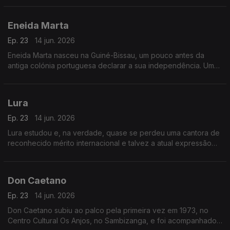
Eneida Marta
Ep. 23
14 jun. 2026
Eneida Marta nasceu na Guiné-Bissau, um pouco antes da
antiga colónia portuguesa declarar a sua independência. Uma
altura promissora, portanto.
Lura
Ep. 23
14 jun. 2026
Lura estudou e, na verdade, quase se perdeu uma cantora de
reconhecido mérito internacional e talvez a atual expressão
maior da cultura cabo-verdiana para se ganhar uma atleta de
alta competição ou uma bailarina.
Don Caetano
Ep. 23
14 jun. 2026
Don Caetano subiu ao palco pela primeira vez em 1973, no
Centro Cultural Os Anjos, no Sambizanga, e foi acompanhado