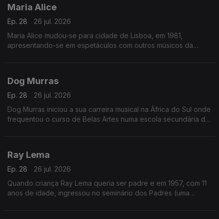
Maria Alice
Ep. 28
26 jul. 2026
Maria Alice mudou-se para cidade de Lisboa, em 1981,
apresentando-se em espetáculos com outros músicos da
diáspora, sendo desde logo presença habitual nos programas
das salas lisboetas Ritz Club e B.Leza.
Dog Murras
Ep. 28
26 jul. 2026
Dog Murras iniciou a sua carreira musical na África do Sul onde
frequentou o curso de Belas Artes numa escola secundária de
Joanesburgo.
Ray Lema
Ep. 28
26 jul. 2026
Quando criança Ray Lema queria ser padre e em 1957, com 11
anos de idade, ingressou no seminário dos Padres (uma
sociedade católica romana de vida apostólica), onde o seu
talento para a música foi reconhecido.