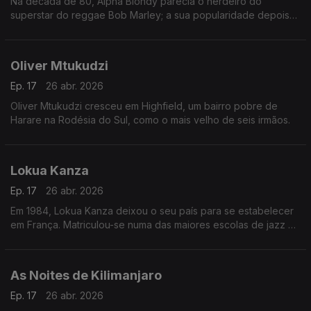
Na década de 80, Alpha Blondy parecia o herdeiro do
superstar do reggae Bob Marley; a sua popularidade depois
disso diminuiu junto com a da música reggae em geral, mas a
sua fama permaneceu em âmbito internacional.
Oliver Mtukudzi
Ep. 17
26 abr. 2026
Oliver Mtukudzi cresceu em Highfield, um bairro pobre de
Harare na Rodésia do Sul, como o mais velho de seis irmãos.
Lokua Kanza
Ep. 17
26 abr. 2026
Em 1984, Lokua Kanza deixou o seu país para se estabelecer
em França. Matriculou-se numa das maiores escolas de jazz da
Europa e colaborou com artistas renomados como Ray Lema,
Papa Wemba e Manu Dibango.
As Noites de Kilimanjaro
Ep. 17
26 abr. 2026