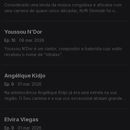
Considerado uma lenda da música congolesa e africana com
uma carreira de quase cinco décadas, Koffi Olomidé foi o
primeiro artista negro africano a esgotar um espetáculo na
lendária sala Bercy, em Paris
Youssou N’Dor
Ep. 10
08 mar. 2026
Youssou N’Dor é um cantor, compositor e baterista cujo estilo
recebeu o nome de "mbalax".
Angélique Kidjo
Ep. 9
01 mar. 2026
Na adolescência Angélique Kidjo já era uma estrela na sua
região. O Seu carisma e a sua voz excecional atraíam grande
quantidade de fãs.
Elvira Viegas
Ep. 9
01 mar. 2026