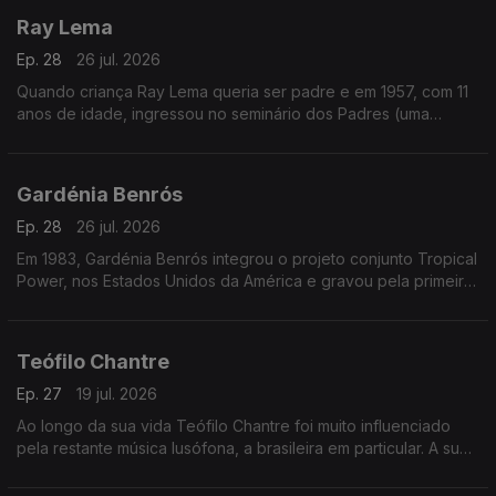
Ray Lema
Ep. 28
26 jul. 2026
Quando criança Ray Lema queria ser padre e em 1957, com 11
anos de idade, ingressou no seminário dos Padres (uma
sociedade católica romana de vida apostólica), onde o seu
talento para a música foi reconhecido.
Gardénia Benrós
Ep. 28
26 jul. 2026
Em 1983, Gardénia Benrós integrou o projeto conjunto Tropical
Power, nos Estados Unidos da América e gravou pela primeira
vez em estúdio três temas com esse grupo
Teófilo Chantre
Ep. 27
19 jul. 2026
Ao longo da sua vida Teófilo Chantre foi muito influenciado
pela restante música lusófona, a brasileira em particular. A sua
reputação como cantor e compositor foi aumentando.