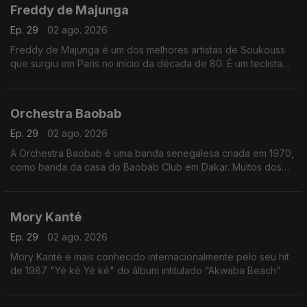
Freddy de Majunga
Ep. 29
02 ago. 2026
Freddy de Majunga é um dos melhores artistas de Soukouss
que surgiu em Paris no início da década de 80. É um teclista
talentoso e não é realmente do Zaire ou das Antilhas, mas sim
de Madagáscar.
Orchestra Baobab
Ep. 29
02 ago. 2026
A Orchestra Baobab é uma banda senegalesa criada em 1970,
como banda da casa do Baobab Club em Dakar. Muitos dos
membros originais da banda já haviam tocado com Star Band
de Dakar na década de 60
Mory Kanté
Ep. 29
02 ago. 2026
Mory Kanté é mais conhecido internacionalmente pelo seu hit
de 1987 "Yé ké Yé ké" do álbum intitulado “Akwaba Beach”