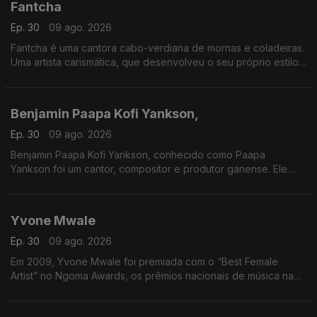
Fantcha
Ep. 30
09 ago. 2026
Fantcha é uma cantora cabo-verdiana de mornas e coladeiras.
Uma artista carismática, que desenvolveu o seu próprio estilo
musical único com inflexões africanas, cubanas e portuguesas.
Benjamin Paapa Kofi Yankson,
Ep. 30
09 ago. 2026
Benjamin Paapa Kofi Yankson, conhecido como Paapa
Yankson foi um cantor, compositor e produtor ganense. Ele
gravou duas dúzias de álbuns durante a sua carreira.
Yvone Mwale
Ep. 30
09 ago. 2026
Em 2009, Yvone Mwale foi premiada com o “Best Female
Artist” no Ngoma Awards, os prêmios nacionais de música na
Zâmbia. No mesmo ano, ela formou uma banda com o seu
amigo "Nyali".