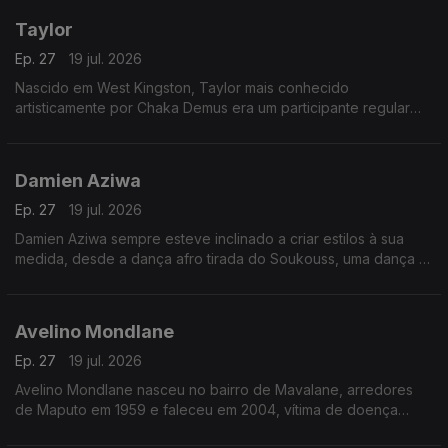
Taylor
Ep. 27
19 jul. 2026
Nascido em West Kingston, Taylor mais conhecido
artisticamente por Chaka Demus era um participante regular
nos bailes de Kingston e teve a sorte de ser convidado pelo
Príncipe Jammy, para fazer uma animação.
Damien Aziwa
Ep. 27
19 jul. 2026
Damien Aziwa sempre esteve inclinado a criar estilos à sua
medida, desde a dança afro tirada do Soukouss, uma dança e
estilo musical popular congolês, passou a fazer uma fusão do
Soukouss com o Afro-Zouk.
Avelino Mondlane
Ep. 27
19 jul. 2026
Avelino Mondlane nasceu no bairro de Mavalane, arredores
de Maputo em 1959 e faleceu em 2004, vítima de doença
prolongada.