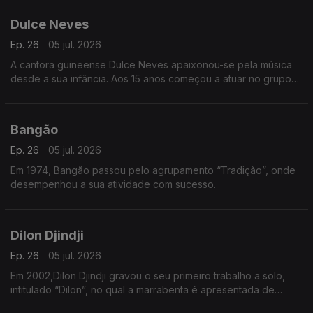
Dulce Neves
Ep. 26
05 jul. 2026
A cantora guineense Dulce Neves apaixonou-se pela música
desde a sua infância. Aos 15 anos começou a atuar no grupo
de teatro “Afro Cid” de Bissau.
Bangão
Ep. 26
05 jul. 2026
Em 1974, Bangão passou pelo agrupamento “Tradição”, onde
desempenhou a sua atividade com sucesso.
Dilon Djindji
Ep. 26
05 jul. 2026
Em 2002,Dilon Djindji gravou o seu primeiro trabalho a solo,
intitulado “Dilon”, no qual a marrabenta é apresentada de
forma mais acústica e minimalista.