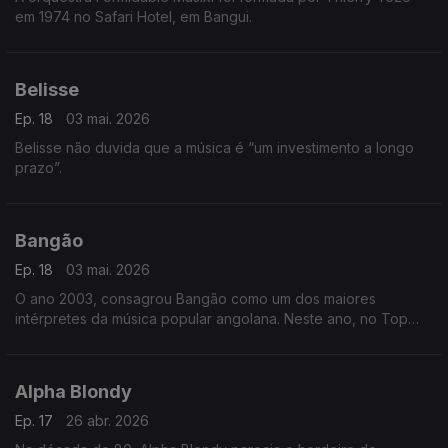
em 1974 no Safari Hotel, em Bangui.
Belisse
Ep. 18
03 mai. 2026
Belisse não duvida que a música é “um investimento a longo
prazo”.
Bangão
Ep. 18
03 mai. 2026
O ano 2003, consagrou Bangão como um dos maiores
intérpretes da música popular angolana. Neste ano, no Top
Rádio Luanda, arrebatou os prémios da música do ano, com o
tema “Fofucho”,
Alpha Blondy
Ep. 17
26 abr. 2026