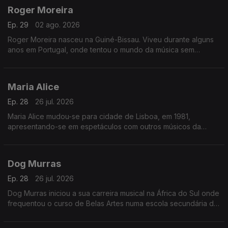
Roger Moreira
Ep. 29
02 ago. 2026
Roger Moreira nasceu na Guiné-Bissau. Viveu durante alguns
anos em Portugal, onde tentou o mundo da música sem
sucesso.
Maria Alice
Ep. 28
26 jul. 2026
Maria Alice mudou-se para cidade de Lisboa, em 1981,
apresentando-se em espetáculos com outros músicos da
diáspora, sendo desde logo presença habitual nos programas
das salas lisboetas Ritz Club e B.Leza.
Dog Murras
Ep. 28
26 jul. 2026
Dog Murras iniciou a sua carreira musical na África do Sul onde
frequentou o curso de Belas Artes numa escola secundária de
Joanesburgo.