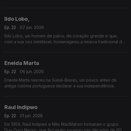
um dia alguém chamou “o homem da voz que é povo”.
Ildo Lobo,
Ep. 22
07 jun. 2026
Ildo Lobo, um homem de palco, de coração grande e que,
com a sua voz inimitável, homenageou a música tradicional de
Cabo Verde.
Eneida Marta
Ep. 22
06 jun. 2026
Eneida Marta nasceu na Guiné-Bissau, um pouco antes da
antiga colónia portuguesa declarar a sua independência.
Raul Indipwo
Ep. 22
01 jun. 2026
Em 1959, Raul Indipwo e Milo MacMahon formaram o grupo
Duo Ouro Negro, que fez muito sucesso nas décadas de 60 e