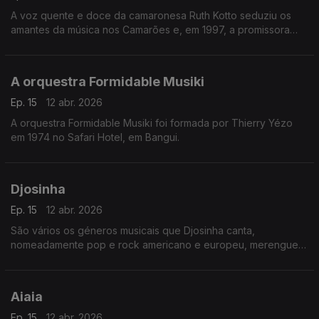
A voz quente e doce da camaronesa Ruth Kotto seduziu os
amantes da música nos Camarões e, em 1997, a promissora
cantora foi escolhida como a melhor vocalista de apoio
feminina pela Rádio e Televisão dos Camarões.
A orquestra Formidable Musiki
Ep. 15
12 abr. 2026
A orquestra Formidable Musiki foi formada por Thierry Yézo
em 1974 no Safari Hotel, em Bangui.
Djosinha
Ep. 15
12 abr. 2026
São vários os géneros musicais que Djosinha canta,
nomeadamente pop e rock americano e europeu, merengue
dominicano, guaracha cubana, coladeira e morna que para ele
é algo “sagrado”.
Aiaia
Ep. 15
12 abr. 2026