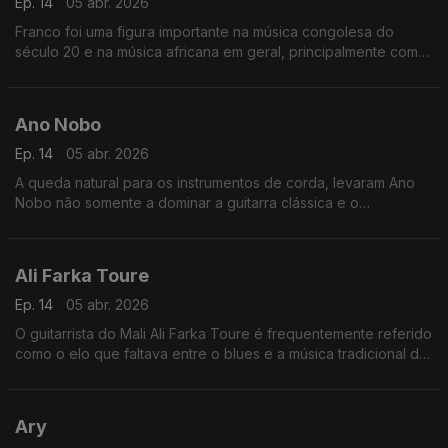
Ep. 14
05 abr. 2026
Franco foi uma figura importante na música congolesa do
século 20 e na música africana em geral, principalmente como
o líder por mais de 30 anos do TPOK Jazz, a banda africana
mais popular e significativa do seu tempo.
Ano Nobo
Ep. 14
05 abr. 2026
A queda natural para os instrumentos de corda, levaram Ano
Nobo não somente a dominar a guitarra clássica e o
cavaquinho, mas a dar também um "djeto" no bandolim, na
guitarra portuguesa e mesmo no violino.
Ali Farka Toure
Ep. 14
05 abr. 2026
O guitarrista do Mali Ali Farka Toure é frequentemente referido
como o elo que faltava entre o blues e a música tradicional da
África Ocidental.
Ary