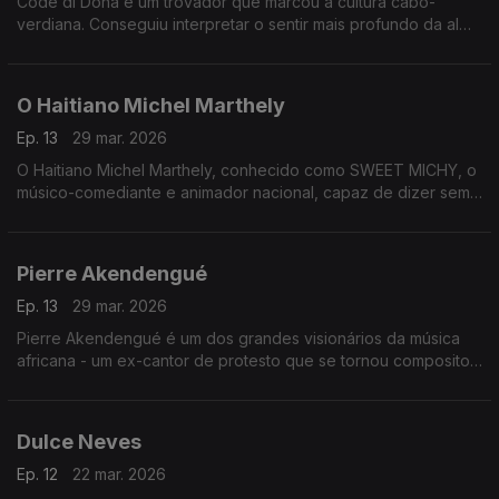
Codé di Dona é um trovador que marcou a cultura cabo-
verdiana. Conseguiu interpretar o sentir mais profundo da alma
cabo-verdiana, através das suas composições com destaque
para o género funaná, de que foi um dos seus maiores
expoentes.
O Haitiano Michel Marthely
Ep. 13
29 mar. 2026
O Haitiano Michel Marthely, conhecido como SWEET MICHY, o
músico-comediante e animador nacional, capaz de dizer sem
rodeios e bem alto o que os outros pensavam em voz baixa.
Pierre Akendengué
Ep. 13
29 mar. 2026
Pierre Akendengué é um dos grandes visionários da música
africana - um ex-cantor de protesto que se tornou compositor
e favorito do culto e ministro da cultura.
Dulce Neves
Ep. 12
22 mar. 2026