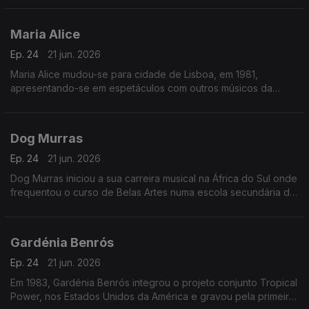
Maria Alice
Ep. 24
21 jun. 2026
Maria Alice mudou-se para cidade de Lisboa, em 1981,
apresentando-se em espetáculos com outros músicos da
diáspora, sendo desde logo presença habitual nos programas
das salas lisboetas Ritz Club e B.Leza.
Dog Murras
Ep. 24
21 jun. 2026
Dog Murras iniciou a sua carreira musical na África do Sul onde
frequentou o curso de Belas Artes numa escola secundária de
Joanesburgo.
Gardénia Benrós
Ep. 24
21 jun. 2026
Em 1983, Gardénia Benrós integrou o projeto conjunto Tropical
Power, nos Estados Unidos da América e gravou pela primeira