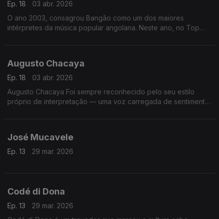
Ep. 18
03 abr. 2026
O ano 2003, consagrou Bangão como um dos maiores
intérpretes da música popular angolana. Neste ano, no Top
Rádio Luanda, arrebatou os prémios da música do ano, com o
tema “Fofucho”,
Augusto Chacaya
Ep. 18
03 abr. 2026
Augusto Chacaya Foi sempre reconhecido pelo seu estilo
próprio de interpretação — uma voz carregada de sentimento,
que procurava retratar as vivências do povo angolano, as
alegrias, as dores e as esperanças
José Mucavele
Ep. 13
29 mar. 2026
Codé di Dona
Ep. 13
29 mar. 2026