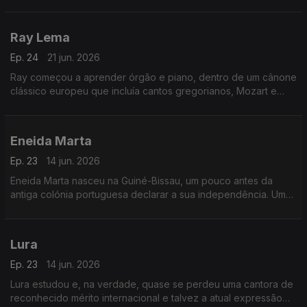
vez em estúdio três temas com esse grupo.
Ray Lema
Ep. 24
21 jun. 2026
Ray começou a aprender órgão e piano, dentro de um cânone
clássico europeu que incluía cantos gregorianos, Mozart e
Chopin.
Eneida Marta
Ep. 23
14 jun. 2026
Eneida Marta nasceu na Guiné-Bissau, um pouco antes da
antiga colónia portuguesa declarar a sua independência. Uma
altura promissora, portanto.
Lura
Ep. 23
14 jun. 2026
Lura estudou e, na verdade, quase se perdeu uma cantora de
reconhecido mérito internacional e talvez a atual expressão