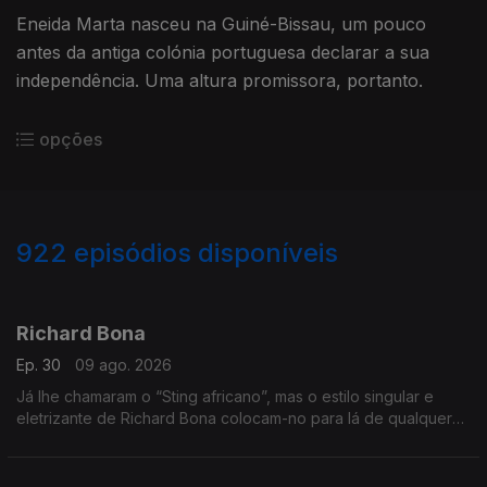
Eneida Marta nasceu na Guiné-Bissau, um pouco
antes da antiga colónia portuguesa declarar a sua
independência. Uma altura promissora, portanto.
opções
922
episódios disponíveis
944910
939089
933391
930078
923502
920462
913740
907498
905925
Richard Bona
Ep. 30
09 ago. 2026
Já lhe chamaram o “Sting africano”, mas o estilo singular e
eletrizante de Richard Bona colocam-no para lá de qualquer
comparação.