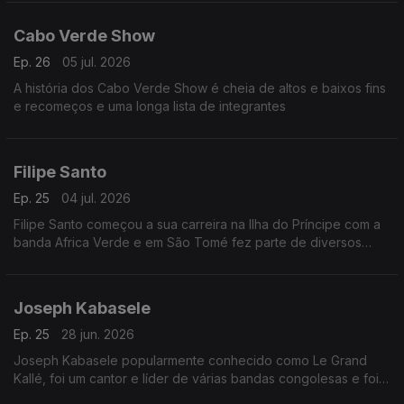
Cabo Verde Show
Ep. 26
05 jul. 2026
A história dos Cabo Verde Show é cheia de altos e baixos fins
e recomeços e uma longa lista de integrantes
Filipe Santo
Ep. 25
04 jul. 2026
Filipe Santo começou a sua carreira na Ilha do Príncipe com a
banda Africa Verde e em São Tomé fez parte de diversos
agrupamentos musicais, dos quais se destacam Tropic Som e
Os Leonenses
Joseph Kabasele
Ep. 25
28 jun. 2026
Joseph Kabasele popularmente conhecido como Le Grand
Kallé, foi um cantor e líder de várias bandas congolesas e foi
considerado o pai da música moderna congolesa