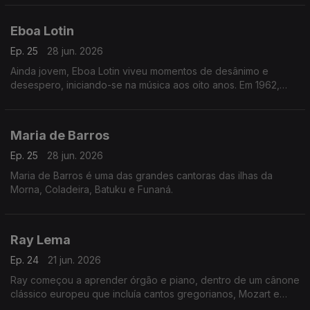
Eboa Lotin
Ep. 25
28 jun. 2026
Ainda jovem, Eboa Lotin viveu momentos de desânimo e
desespero, iniciando-se na música aos oito anos. Em 1962,
tinha apenas 20 anos quando compôs a sua primeira música,
Muléma Mwam (meu coração).
Maria de Barros
Ep. 25
28 jun. 2026
Maria de Barros é uma das grandes cantoras das ilhas da
Morna, Coladeira, Batuku e Funaná.
Ray Lema
Ep. 24
21 jun. 2026
Ray começou a aprender órgão e piano, dentro de um cânone
clássico europeu que incluía cantos gregorianos, Mozart e
Chopin.