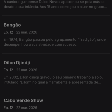
A cantora guineense Dulce Neves apaixonou-se pela música
desde a sua infância. Aos 15 anos começou a atuar no grupo
de teatro “Afro Cid” de Bissau
Bangão
Ep. 12
22 mar. 2026
Em 1974, Bangão passou pelo agrupamento “Tradição”, onde
desempenhou a sua atividade com sucesso.
Dilon Djindji
Ep. 12
22 mar. 2026
Em 2002, Dilon djindji gravou o seu primeiro trabalho a solo,
intitulado “Dilon”, no qual a marrabenta é apresentada de
forma mais acústica e minimalista.
Cabo Verde Show
Ep. 12
22 mar. 2026