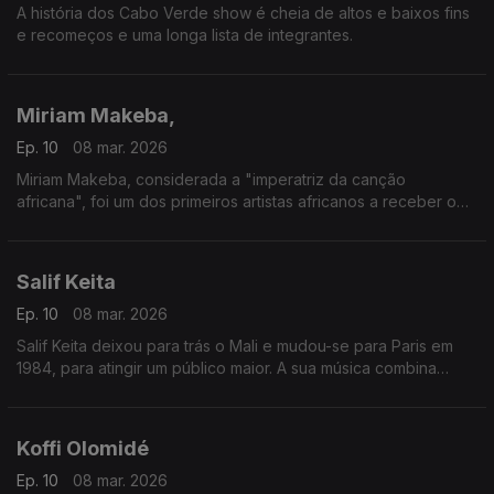
A história dos Cabo Verde show é cheia de altos e baixos fins
e recomeços e uma longa lista de integrantes.
Miriam Makeba,
Ep. 10
08 mar. 2026
Miriam Makeba, considerada a "imperatriz da canção
africana", foi um dos primeiros artistas africanos a receber o
reconhecimento mundial.
Salif Keita
Ep. 10
08 mar. 2026
Salif Keita deixou para trás o Mali e mudou-se para Paris em
1984, para atingir um público maior. A sua música combina
estilos musicais tradicionais da África Ocidental com influências
da Europa e das Américas.
Koffi Olomidé
Ep. 10
08 mar. 2026