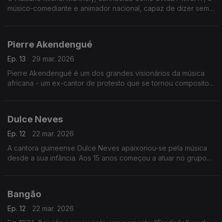
músico-comediante e animador nacional, capaz de dizer sem
rodeios e bem alto o que os outros pensavam em voz baixa.
Pierre Akendengué
Ep. 13
29 mar. 2026
Pierre Akendengué é um dos grandes visionários da música
africana - um ex-cantor de protesto que se tornou compositor
e favorito do culto e ministro da cultura.
Dulce Neves
Ep. 12
22 mar. 2026
A cantora guineense Dulce Neves apaixonou-se pela música
desde a sua infância. Aos 15 anos começou a atuar no grupo
de teatro “Afro Cid” de Bissau
Bangão
Ep. 12
22 mar. 2026