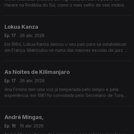
Harare na Rodésia do Sul, como o mais velho de seis irmãos.
Lokua Kanza
Ep. 17
26 abr. 2026
Em 1984, Lokua Kanza deixou o seu país para se estabelecer
em França. Matriculou-se numa das maiores escolas de jazz da
Europa e colaborou com artistas renomados como Ray Lema,
Papa Wemba e Manu Dibango.
As Noites de Kilimanjaro
Ep. 17
26 abr. 2026
Ana Firmino tem uma voz já temperada pelo tempo e pela
experiência: em 1981 foi convidada pelo Secretário de Turismo
de Cabo Verde para inaugurar a Boite Pillon, no Hotel Praia-
Mar na Ilha de Santiago.
André Mingas,
Ep. 16
19 abr. 2026