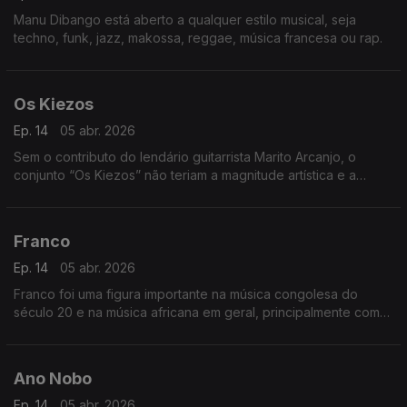
Manu Dibango está aberto a qualquer estilo musical, seja
techno, funk, jazz, makossa, reggae, música francesa ou rap.
Os Kiezos
Ep. 14
05 abr. 2026
Sem o contributo do lendário guitarrista Marito Arcanjo, o
conjunto “Os Kiezos” não teriam a magnitude artística e a
importância histórica,
Franco
Ep. 14
05 abr. 2026
Franco foi uma figura importante na música congolesa do
século 20 e na música africana em geral, principalmente como
o líder por mais de 30 anos do TPOK Jazz, a banda africana
mais popular e significativa do seu tempo.
Ano Nobo
Ep. 14
05 abr. 2026