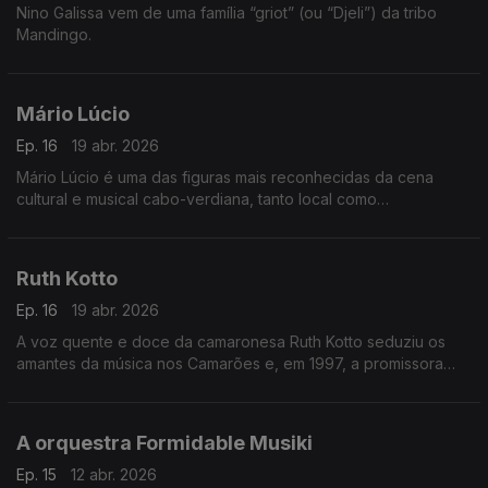
Nino Galissa vem de uma família “griot” (ou “Djeli”) da tribo
Mandingo.
Mário Lúcio
Ep. 16
19 abr. 2026
Mário Lúcio é uma das figuras mais reconhecidas da cena
cultural e musical cabo-verdiana, tanto local como
internacionalmente.
Ruth Kotto
Ep. 16
19 abr. 2026
A voz quente e doce da camaronesa Ruth Kotto seduziu os
amantes da música nos Camarões e, em 1997, a promissora
cantora foi escolhida como a melhor vocalista de apoio
feminina pela Rádio e Televisão dos Camarões.
A orquestra Formidable Musiki
Ep. 15
12 abr. 2026