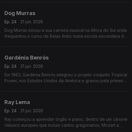
das salas lisboetas Ritz Club e B.Leza.
Dog Murras
Ep. 24
21 jun. 2026
Dog Murras iniciou a sua carreira musical na África do Sul onde
frequentou o curso de Belas Artes numa escola secundária de
Joanesburgo.
Gardénia Benrós
Ep. 24
21 jun. 2026
Em 1983, Gardénia Benrós integrou o projeto conjunto Tropical
Power, nos Estados Unidos da América e gravou pela primeira
vez em estúdio três temas com esse grupo.
Ray Lema
Ep. 24
21 jun. 2026
Ray começou a aprender órgão e piano, dentro de um cânone
clássico europeu que incluía cantos gregorianos, Mozart e
Chopin.