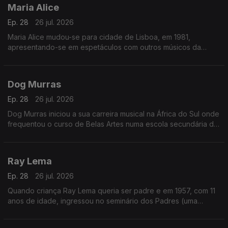
Maria Alice
Ep. 28
26 jul. 2026
Maria Alice mudou-se para cidade de Lisboa, em 1981,
apresentando-se em espetáculos com outros músicos da
diáspora, sendo desde logo presença habitual nos programas
das salas lisboetas Ritz Club e B.Leza.
Dog Murras
Ep. 28
26 jul. 2026
Dog Murras iniciou a sua carreira musical na África do Sul onde
frequentou o curso de Belas Artes numa escola secundária de
Joanesburgo.
Ray Lema
Ep. 28
26 jul. 2026
Quando criança Ray Lema queria ser padre e em 1957, com 11
anos de idade, ingressou no seminário dos Padres (uma
sociedade católica romana de vida apostólica), onde o seu
talento para a música foi reconhecido.