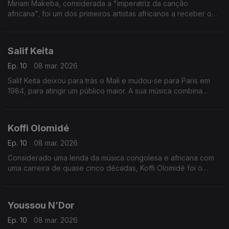
Miriam Makeba, considerada a "imperatriz da canção
africana", foi um dos primeiros artistas africanos a receber o
reconhecimento mundial.
Salif Keita
Ep. 10
08 mar. 2026
Salif Keita deixou para trás o Mali e mudou-se para Paris em
1984, para atingir um público maior. A sua música combina
estilos musicais tradicionais da África Ocidental com influências
da Europa e das Américas.
Koffi Olomidé
Ep. 10
08 mar. 2026
Considerado uma lenda da música congolesa e africana com
uma carreira de quase cinco décadas, Koffi Olomidé foi o
primeiro artista negro africano a esgotar um espetáculo na
lendária sala Bercy, em Paris
Youssou N’Dor
Ep. 10
08 mar. 2026