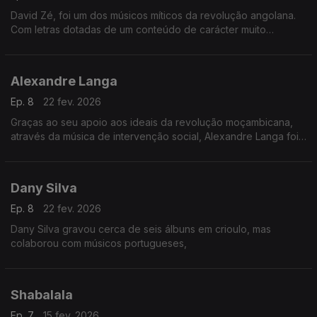
David Zé, foi um dos músicos míticos da revolução angolana.
Com letras dotadas de um conteúdo de carácter muito
politizado, defendia nas suas canções as ideias nacionalistas
do MPLA de Agostinho Neto.
Alexandre Langa
Ep. 8
22 fev. 2026
Graças ao seu apoio aos ideais da revolução moçambicana,
através da música de intervenção social, Alexandre Langa foi
deputado da Assembleia Popular, e recebeu a medalha de
Nachingweia do 2º grau, em 1984.
Dany Silva
Ep. 8
22 fev. 2026
Dany Silva gravou cerca de seis álbuns em crioulo, mas
colaborou com músicos portugueses,
Shabalala
Ep. 7
15 fev. 2026