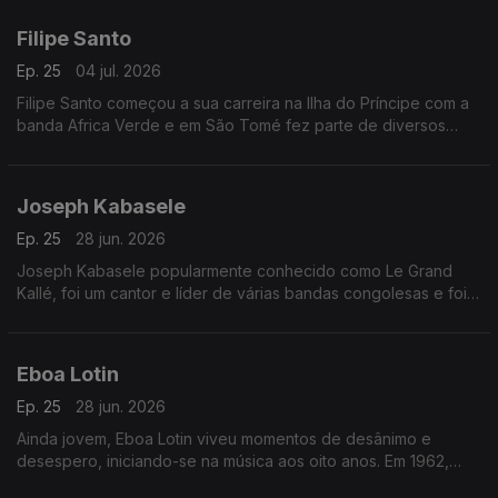
Filipe Santo
Ep. 25
04 jul. 2026
Filipe Santo começou a sua carreira na Ilha do Príncipe com a
banda Africa Verde e em São Tomé fez parte de diversos
agrupamentos musicais, dos quais se destacam Tropic Som e
Os Leonenses
Joseph Kabasele
Ep. 25
28 jun. 2026
Joseph Kabasele popularmente conhecido como Le Grand
Kallé, foi um cantor e líder de várias bandas congolesas e foi
considerado o pai da música moderna congolesa
Eboa Lotin
Ep. 25
28 jun. 2026
Ainda jovem, Eboa Lotin viveu momentos de desânimo e
desespero, iniciando-se na música aos oito anos. Em 1962,
tinha apenas 20 anos quando compôs a sua primeira música,