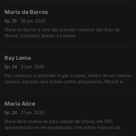
Muléma Mwam (meu coração).
Maria de Barros
Ep. 25
28 jun. 2026
Maria de Barros é uma das grandes cantoras das ilhas da
Morna, Coladeira, Batuku e Funaná.
Ray Lema
Ep. 24
21 jun. 2026
Ray começou a aprender órgão e piano, dentro de um cânone
clássico europeu que incluía cantos gregorianos, Mozart e
Chopin.
Maria Alice
Ep. 24
21 jun. 2026
Maria Alice mudou-se para cidade de Lisboa, em 1981,
apresentando-se em espetáculos com outros músicos da
diáspora, sendo desde logo presença habitual nos programas