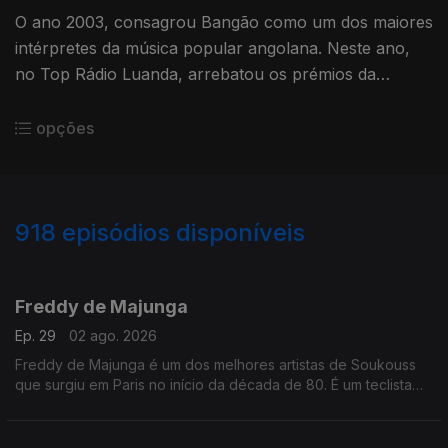
O ano 2003, consagrou Bangão como um dos maiores
intérpretes da música popular angolana. Neste ano,
no Top Rádio Luanda, arrebatou os prémios da
música do ano, com o tema “Fofucho”,
opções
918
episódios disponíveis
943503
937113
930081
925301
923762
918457
912089
905935
901373
Freddy de Majunga
Ep. 29
02 ago. 2026
Freddy de Majunga é um dos melhores artistas de Soukouss
que surgiu em Paris no início da década de 80. É um teclista
talentoso e não é realmente do Zaire ou das Antilhas, mas sim
de Madagáscar.