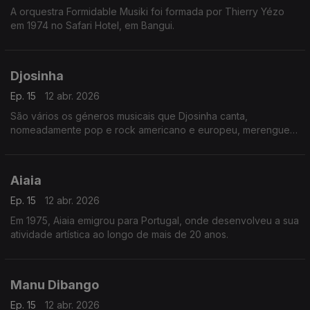
A orquestra Formidable Musiki foi formada por Thierry Yézo
em 1974 no Safari Hotel, em Bangui.
Djosinha
Ep. 15
12 abr. 2026
São vários os géneros musicais que Djosinha canta,
nomeadamente pop e rock americano e europeu, merengue
dominicano, guaracha cubana, coladeira e morna que para ele
é algo “sagrado”.
Aiaia
Ep. 15
12 abr. 2026
Em 1975, Aiaia emigrou para Portugal, onde desenvolveu a sua
atividade artística ao longo de mais de 20 anos.
Manu Dibango
Ep. 15
12 abr. 2026