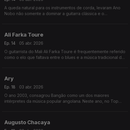
A queda natural para os instrumentos de corda, levaram Ano
Nobo não somente a dominar a guitarra clássica e o
cavaquinho, mas a dar também um "djeto" no bandolim, na
guitarra portuguesa e mesmo no violino.
Ali Farka Toure
Ep. 14
05 abr. 2026
O guitarrista do Mali Ali Farka Toure é frequentemente referido
como o elo que faltava entre o blues e a música tradicional da
África Ocidental.
Ary
Ep. 18
03 abr. 2026
O ano 2003, consagrou Bangão como um dos maiores
intérpretes da música popular angolana. Neste ano, no Top
Rádio Luanda, arrebatou os prémios da música do ano, com o
tema “Fofucho”,
Augusto Chacaya