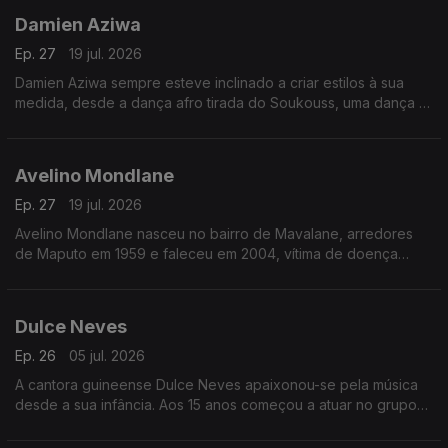
Damien Aziwa
Ep. 27
19 jul. 2026
Damien Aziwa sempre esteve inclinado a criar estilos à sua
medida, desde a dança afro tirada do Soukouss, uma dança e
estilo musical popular congolês, passou a fazer uma fusão do
Soukouss com o Afro-Zouk.
Avelino Mondlane
Ep. 27
19 jul. 2026
Avelino Mondlane nasceu no bairro de Mavalane, arredores
de Maputo em 1959 e faleceu em 2004, vítima de doença
prolongada.
Dulce Neves
Ep. 26
05 jul. 2026
A cantora guineense Dulce Neves apaixonou-se pela música
desde a sua infância. Aos 15 anos começou a atuar no grupo
de teatro “Afro Cid” de Bissau.