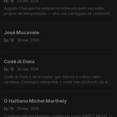
Ep. 18
03 abr. 2026
Augusto Chacaya Foi sempre reconhecido pelo seu estilo
próprio de interpretação — uma voz carregada de sentimento,
que procurava retratar as vivências do povo angolano, as
alegrias, as dores e as esperanças
José Mucavele
Ep. 13
29 mar. 2026
Codé di Dona
Ep. 13
29 mar. 2026
Codé di Dona é um trovador que marcou a cultura cabo-
verdiana. Conseguiu interpretar o sentir mais profundo da alma
cabo-verdiana, através das suas composições com destaque
para o género funaná, de que foi um dos seus maiores
expoentes.
O Haitiano Michel Marthely
Ep. 13
29 mar. 2026
O Haitiano Michel Marthely, conhecido como SWEET MICHY, o