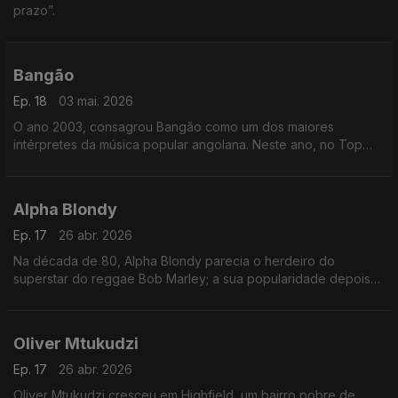
prazo”.
Bangão
Ep. 18
03 mai. 2026
O ano 2003, consagrou Bangão como um dos maiores
intérpretes da música popular angolana. Neste ano, no Top
Rádio Luanda, arrebatou os prémios da música do ano, com o
tema “Fofucho”,
Alpha Blondy
Ep. 17
26 abr. 2026
Na década de 80, Alpha Blondy parecia o herdeiro do
superstar do reggae Bob Marley; a sua popularidade depois
disso diminuiu junto com a da música reggae em geral, mas a
sua fama permaneceu em âmbito internacional.
Oliver Mtukudzi
Ep. 17
26 abr. 2026
Oliver Mtukudzi cresceu em Highfield, um bairro pobre de