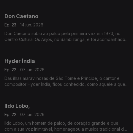
pelo conjunto Astros.
Don Caetano
Ep. 23
14 jun. 2026
Don Caetano subiu ao palco pela primeira vez em 1973, no
Centro Cultural Os Anjos, no Sambizanga, e foi acompanhado
pelo conjunto Astros.
Hyder Índia
Ep. 22
07 jun. 2026
Das ilhas maravilhosas de São Tomé e Príncipe, o cantor e
compositor Hyder Índia, ficou conhecido, como aquele a quem
um dia alguém chamou “o homem da voz que é povo”.
Ildo Lobo,
Ep. 22
07 jun. 2026
Ildo Lobo, um homem de palco, de coração grande e que,
com a sua voz inimitável, homenageou a música tradicional de