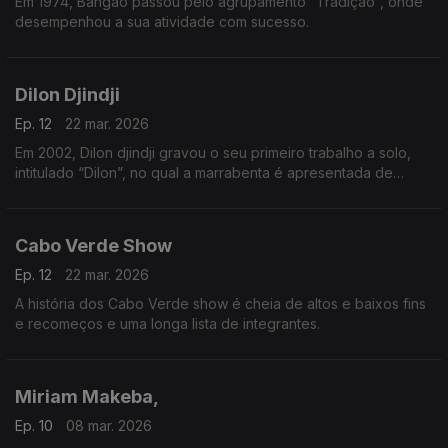
Em 1974, Bangão passou pelo agrupamento “Tradição”, onde
desempenhou a sua atividade com sucesso.
Dilon Djindji
Ep. 12
22 mar. 2026
Em 2002, Dilon djindji gravou o seu primeiro trabalho a solo,
intitulado “Dilon”, no qual a marrabenta é apresentada de
forma mais acústica e minimalista.
Cabo Verde Show
Ep. 12
22 mar. 2026
A história dos Cabo Verde show é cheia de altos e baixos fins
e recomeços e uma longa lista de integrantes.
Miriam Makeba,
Ep. 10
08 mar. 2026