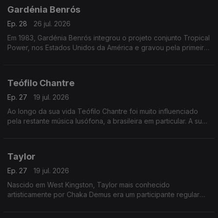
Gardénia Benrós
Ep. 28
26 jul. 2026
Em 1983, Gardénia Benrós integrou o projeto conjunto Tropical
Power, nos Estados Unidos da América e gravou pela primeira
vez em estúdio três temas com esse grupo
Teófilo Chantre
Ep. 27
19 jul. 2026
Ao longo da sua vida Teófilo Chantre foi muito influenciado
pela restante música lusófona, a brasileira em particular. A sua
reputação como cantor e compositor foi aumentando.
Taylor
Ep. 27
19 jul. 2026
Nascido em West Kingston, Taylor mais conhecido
artisticamente por Chaka Demus era um participante regular
nos bailes de Kingston e teve a sorte de ser convidado pelo
Príncipe Jammy, para fazer uma animação.