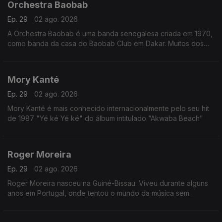
Orchestra Baobab
Ep. 29
02 ago. 2026
A Orchestra Baobab é uma banda senegalesa criada em 1970,
como banda da casa do Baobab Club em Dakar. Muitos dos
membros originais da banda já haviam tocado com Star Band
de Dakar na década de 60
Mory Kanté
Ep. 29
02 ago. 2026
Mory Kanté é mais conhecido internacionalmente pelo seu hit
de 1987 "Yé ké Yé ké" do álbum intitulado “Akwaba Beach”
Roger Moreira
Ep. 29
02 ago. 2026
Roger Moreira nasceu na Guiné-Bissau. Viveu durante alguns
anos em Portugal, onde tentou o mundo da música sem
sucesso.