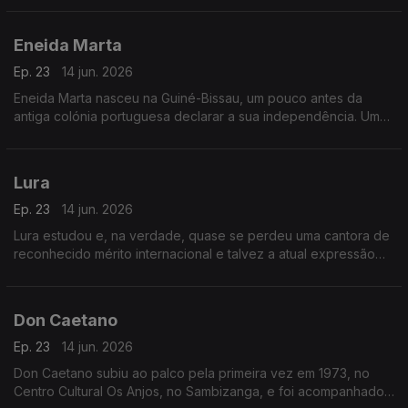
Eneida Marta
Ep. 23
14 jun. 2026
Eneida Marta nasceu na Guiné-Bissau, um pouco antes da
antiga colónia portuguesa declarar a sua independência. Uma
altura promissora, portanto.
Lura
Ep. 23
14 jun. 2026
Lura estudou e, na verdade, quase se perdeu uma cantora de
reconhecido mérito internacional e talvez a atual expressão
maior da cultura cabo-verdiana para se ganhar uma atleta de
alta competição ou uma bailarina.
Don Caetano
Ep. 23
14 jun. 2026
Don Caetano subiu ao palco pela primeira vez em 1973, no
Centro Cultural Os Anjos, no Sambizanga, e foi acompanhado