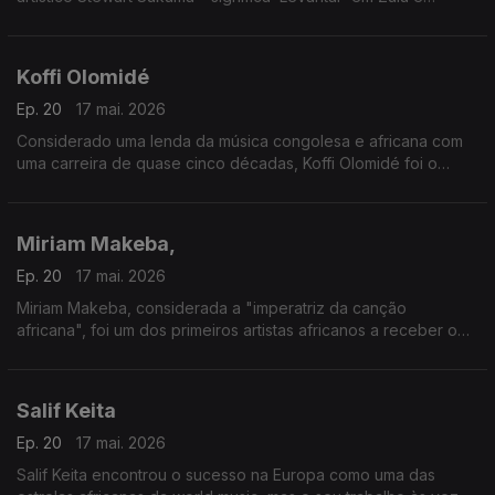
‘Empurrar’ em suaíli.
Koffi Olomidé
Ep. 20
17 mai. 2026
Considerado uma lenda da música congolesa e africana com
uma carreira de quase cinco décadas, Koffi Olomidé foi o
primeiro artista negro africano a esgotar um espetáculo na
lendária sala Bercy, em Paris
Miriam Makeba,
Ep. 20
17 mai. 2026
Miriam Makeba, considerada a "imperatriz da canção
africana", foi um dos primeiros artistas africanos a receber o
reconhecimento mundial.
Salif Keita
Ep. 20
17 mai. 2026
Salif Keita encontrou o sucesso na Europa como uma das