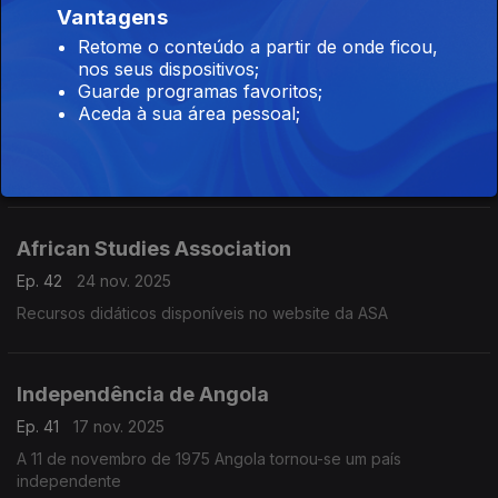
Vantagens
Retome o conteúdo a partir de onde ficou,
nos seus dispositivos;
Museu Egípcio do Cairo
Guarde programas favoritos;
Aceda à sua área pessoal;
Ep. 43
01 dez. 2025
Tem vista para as pirâmides e muitos dos tesouros da
antiguidade, o Grande Museu Egípcio inaugurado no Cairo em
Novembro de 2025
African Studies Association
Ep. 42
24 nov. 2025
Recursos didáticos disponíveis no website da ASA
Independência de Angola
Ep. 41
17 nov. 2025
A 11 de novembro de 1975 Angola tornou-se um país
independente