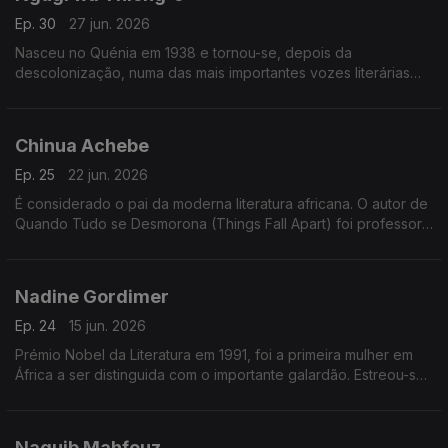
Ep. 30
27 jun. 2026
Nasceu no Quénia em 1938 e tornou-se, depois da
descolonização, numa das mais importantes vozes literárias
em África. Defendeu o uso e a defesa das línguas africanas e
escreveu muitas das suas obras em kikuiu.
Chinua Achebe
Ep. 25
22 jun. 2026
É considerado o pai da moderna literatura africana. O autor de
Quando Tudo se Desmorona (Things Fall Apart) foi professor
universitário na Nigéria e nos Estados Unidos.
Nadine Gordimer
Ep. 24
15 jun. 2026
Prémio Nobel da Literatura em 1991, foi a primeira mulher em
África a ser distinguida com o importante galardão. Estreou-se
na escrita em 1949, foi também ativista e membro do ANC
(Congresso Nacional Africano).
Naguib Mahfouz