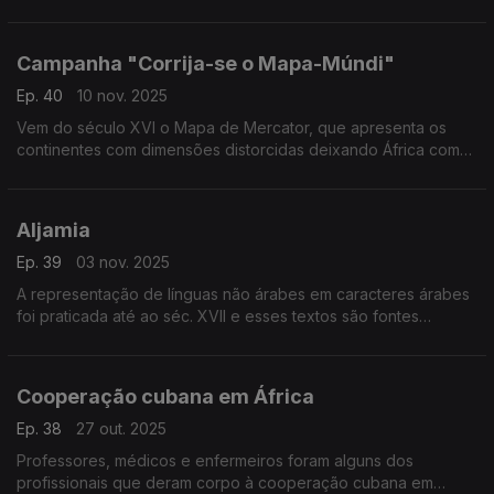
Campanha "Corrija-se o Mapa-Múndi"
Ep. 40
10 nov. 2025
Vem do século XVI o Mapa de Mercator, que apresenta os
continentes com dimensões distorcidas deixando África com
um tamanho relativo muito inferior ao real
Aljamia
Ep. 39
03 nov. 2025
A representação de línguas não árabes em caracteres árabes
foi praticada até ao séc. XVII e esses textos são fontes
históricas
Cooperação cubana em África
Ep. 38
27 out. 2025
Professores, médicos e enfermeiros foram alguns dos
profissionais que deram corpo à cooperação cubana em