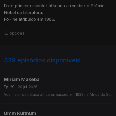
Foi o primeiro escritor africano a receber o Prémio
Nobel da Literatura.
Foi-lhe atribuído em 1986.
opções
329
episódios disponíveis
926178
908630
891156
863383
845271
825127
Miriam Makeba
Ep. 29
20 jul. 2026
Voz maior da música africana, nasceu em 1932 na África do Sul.
Umm Kulthum