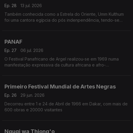
Ep. 28
13 jul. 2026
Também conhecida como a Estrela do Oriente, Umm Kulthum
foi uma cantora egípcia do pós indenpendência, tendo-se
notabilizado não apenas pela sua arte como pelas posições
políticas que adotou
PANAF
Ep. 27
06 jul. 2026
O Festival Panafricano de Argel realizou-se em 1969 numa
manifestação expressiva da cultura africana e afro-
descendente
Primeiro Festival Mundial de Artes Negras
Ep. 26
29 jun. 2026
Decorreu entre 1 e 24 de Abril de 1966 em Dakar, com mais de
600 obras e 20000 visitantes
Ngugi wa Thiong'o