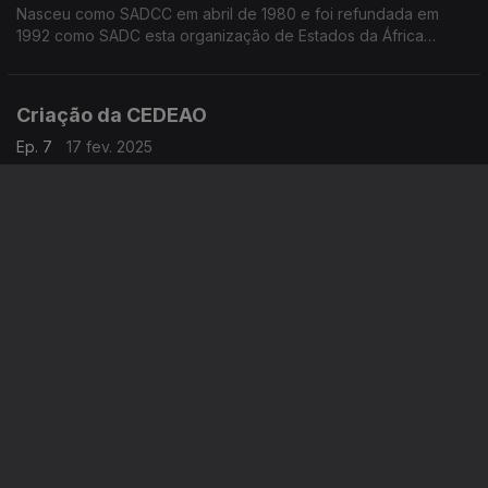
Nasceu como SADCC em abril de 1980 e foi refundada em
1992 como SADC esta organização de Estados da África
austral
Criação da CEDEAO
Ep. 7
17 fev. 2025
Foi em maio de 1975 que se fundou a CEDEAO, ou ECOWAS
Fundação da OUA
Ep. 6
10 fev. 2025
Data de 25 de maio de 1963 a criação da OUA, atual União
Africana
Exposição no Museu de Etnologia em Lisboa
Ep. 4
27 jan. 2025
Desconstruir o Colonialismo, Descolonizar o Imaginário é o