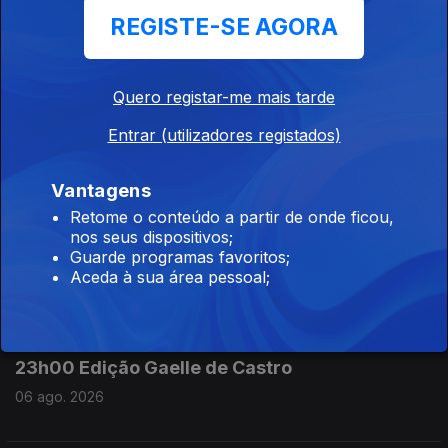
REGISTE-SE AGORA
07 ago. 2026
Quero registar-me mais tarde
07h00 Edição Germano Campos
Entrar (utilizadores registados)
07 ago. 2026
Vantagens
Entrevista Yuri Simão
Retome o conteúdo a partir de onde ficou,
nos seus dispositivos;
07 ago. 2026
Guarde programas favoritos;
Em conversa com Karina Sofela, Yuri Simão revelou um pouco
Aceda à sua área pessoal;
do que está reservado para o evento gastronómico "Funge
do Show do Mês", marcado para o dia 22 de agosto em
Lisboa.
23h00 Edição Gaelle de Castro
06 ago. 2026