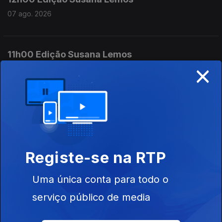
07 ago. 2026
11h00 Edição Susana Lemos
×
07 ago. 2026
10h00 Edição Germano Campos
07 ago. 2026
Registe-se na RTP
09h00 Edição Germano Campos
Uma única conta para todo o
07 ago. 2026
serviço público de media
08h00 Edição Germano Campos