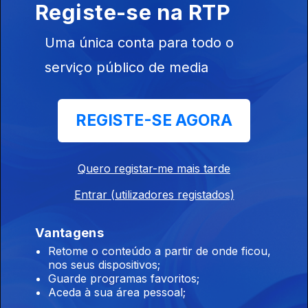
Registe-se na RTP
06 ago. 2026
Uma única conta para todo o
serviço público de media
10h00 Edição Germano Campos
06 ago. 2026
REGISTE-SE AGORA
09h00 Edição Germano Campos
06 ago. 2026
Quero registar-me mais tarde
Entrar (utilizadores registados)
08h00 Ediçao Germano Campos
Vantagens
06 ago. 2026
Retome o conteúdo a partir de onde ficou,
nos seus dispositivos;
Guarde programas favoritos;
Aceda à sua área pessoal;
07h00 Edição Germano Campos