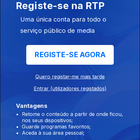
Registe-se na RTP
07 ago. 2026
Uma única conta para todo o
serviço público de media
08h00 Edição Germano Campos
07 ago. 2026
REGISTE-SE AGORA
07h00 Edição Germano Campos
07 ago. 2026
Quero registar-me mais tarde
Entrar (utilizadores registados)
00h00 Edição Gaelle Castro
Vantagens
07 ago. 2026
Retome o conteúdo a partir de onde ficou,
nos seus dispositivos;
Guarde programas favoritos;
Aceda à sua área pessoal;
23h00 Edição Gaelle de Castro