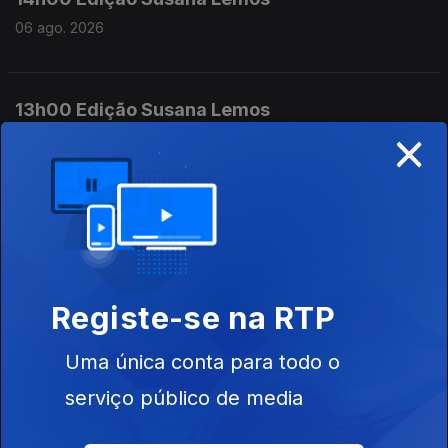
06 ago. 2026
13h00 Edição Susana Lemos
×
06 ago. 2026
12h00 Edição Susana Lemos
06 ago. 2026
Registe-se na RTP
11h00 Edição Susana Lemos
Uma única conta para todo o
06 ago. 2026
serviço público de media
10h00 Edição Germano Campos