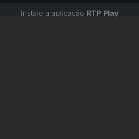
Instale a aplicação
RTP Play
Disponível para iOS, Android, Apple TV, Android TV e
CarPlay