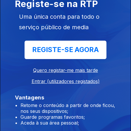
Registe-se na RTP
Liberal Lives Matter
11 jun. 2020
Uma única conta para todo o
serviço público de media
Ideias para acabar com o racismo
09 jun. 2020
REGISTE-SE AGORA
Ficar em casa ou não ficar
Quero registar-me mais tarde
04 jun. 2020
Entrar (utilizadores registados)
Vantagens
Caracóis vegan, o fim está próximo
Retome o conteúdo a partir de onde ficou,
nos seus dispositivos;
02 jun. 2020
Guarde programas favoritos;
Aceda à sua área pessoal;