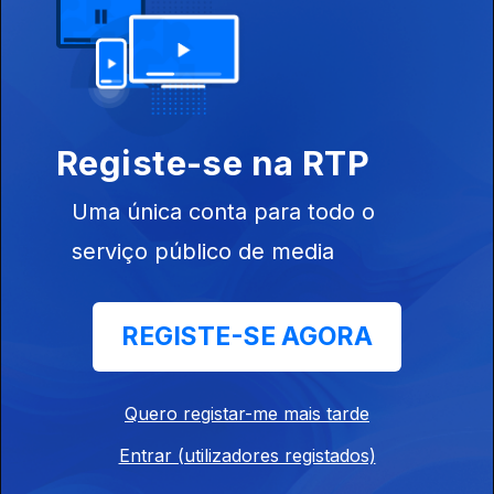
28 mai. 2020
Como identificar fake news
26 mai. 2020
Registe-se na RTP
Uma única conta para todo o
Os artistas devem deixar de ser piegas e
serviço público de media
reinventar-se
21 mai. 2020
REGISTE-SE AGORA
Soluções para a abertura de bares e
discotecas
Quero registar-me mais tarde
19 mai. 2020
Entrar (utilizadores registados)