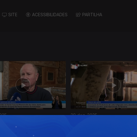
SITE
ACESSIBILIDADES
PARTILHA
2025
29 dez. 2025
ação | Beatriz Terra
Apresentação | Beatriz Terr