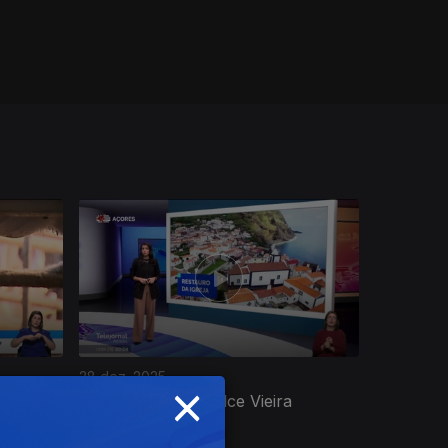
28 dez. 2025
×
a
Apresentação | Dulce Vieira