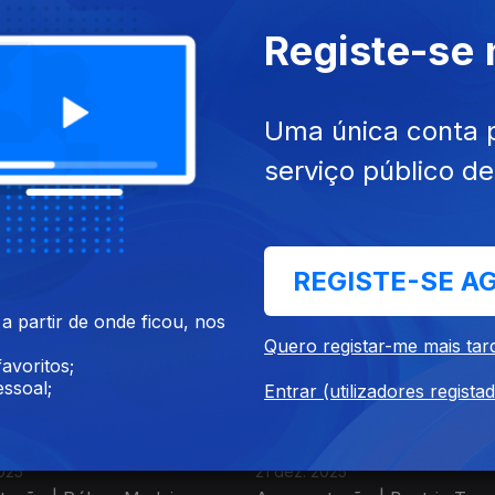
Registe-se
Uma única conta 
serviço público d
2025
25 dez. 2025
tação | Rúben Medeiros
Apresentação | Rúben Mede
REGISTE-SE A
 partir de onde ficou, nos
Quero registar-me mais tar
avoritos;
ssoal;
Entrar (utilizadores regista
025
21 dez. 2025