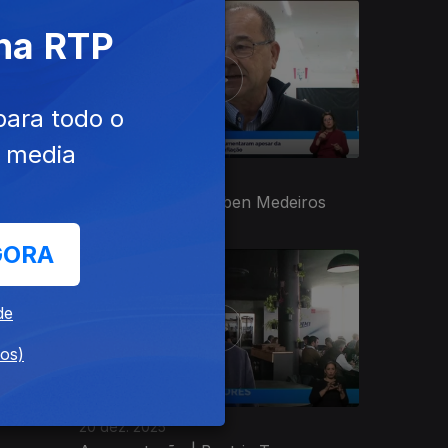
 na RTP
para todo o
e media
24 dez. 2025
iros
Apresentação | Rúben Medeiros
GORA
de
dos)
20 dez. 2025