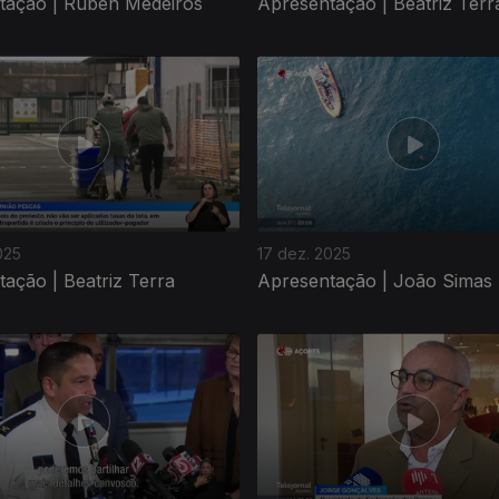
tação | Rúben Medeiros
Apresentação | Beatriz Terr
025
17 dez. 2025
ação | Beatriz Terra
Apresentação | João Simas