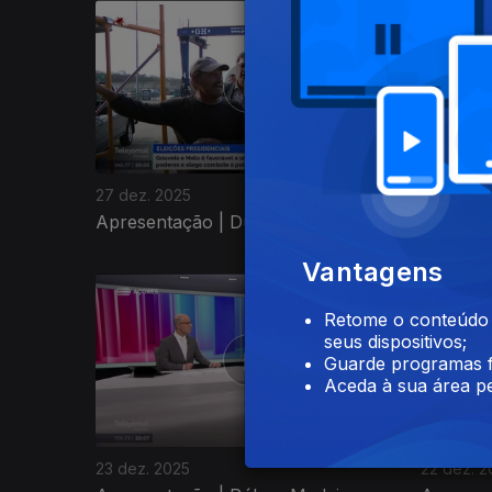
27 dez. 2025
26 dez. 
Apresentação | Dulce Vieira
Apresen
Vantagens
897519
Retome o conteúdo a
seus dispositivos;
Guarde programas f
Aceda à sua área pe
23 dez. 2025
22 dez. 2