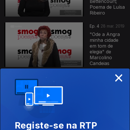
Bettencourt;
Poema de Luísa
Ribeiro
Ep. 4
28 mar. 2019
"Ode a Angra
minha cidade
em tom de
elegia" de
Marcolino
Candeias
×
Ep. 3
27 mar. 2019
"Nuvens
correndo num
rio" de Natália
Correia
Registe-se na RTP
397211