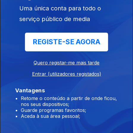
Ep. 2
26 mar. 2019
Uma única conta para todo o
"As raparigas lá
de casa" de
serviço público de media
Emanuel Félix;
"Deus nos...
REGISTE-SE AGORA
Ep. 1
25 mar. 2019
"Primeiros
Quero registar-me mais tarde
sinais de
decadência" de
Entrar (utilizadores registados)
Nuno Costa
Santos
Vantagens
Retome o conteúdo a partir de onde ficou,
nos seus dispositivos;
Guarde programas favoritos;
Aceda à sua área pessoal;
Instale a aplicação
RTP Play