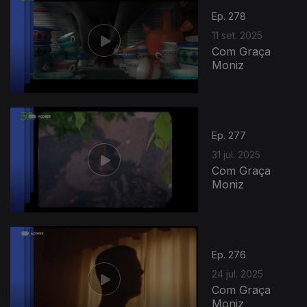
Ep. 278
11 set. 2025
Com Graça
Moniz
Ep. 277
31 jul. 2025
Com Graça
Moniz
Ep. 276
24 jul. 2025
Com Graça
Moniz