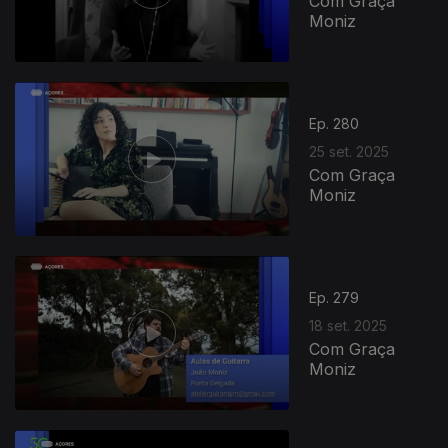
Com Graça
Moniz
Ep. 280
25 set. 2025
Com Graça
Moniz
Ep. 279
18 set. 2025
Com Graça
Moniz