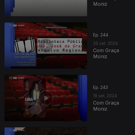
Moniz
Ep. 244
26 set. 2024
Com Graça
Moniz
Ep. 243
19 set. 2024
Com Graça
Moniz