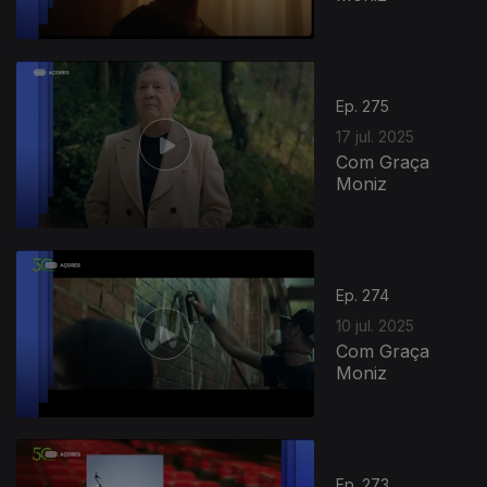
Ep. 275
17 jul. 2025
Com Graça
Moniz
Ep. 274
10 jul. 2025
Com Graça
Moniz
Ep. 273