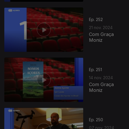
Ep. 252
21 nov. 2024
Com Graça
Moniz
Ep. 251
14 nov. 2024
Com Graça
Moniz
Ep. 250
07 nov. 2024