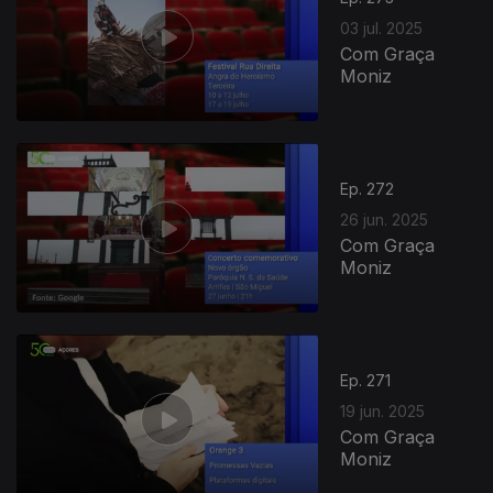
03 jul. 2025
Com Graça
Moniz
Ep. 272
26 jun. 2025
Com Graça
Moniz
Ep. 271
19 jun. 2025
Com Graça
Moniz