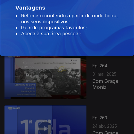
Vantagens
Ep. 265
Retome o conteúdo a partir de onde ficou,
nos seus dispositivos;
08 mai. 2025
Guarde programas favoritos;
Com Graça
Aceda à sua área pessoal;
Moniz
Ep. 264
01 mai. 2025
Com Graça
Moniz
Ep. 263
24 abr. 2025
Com Graça