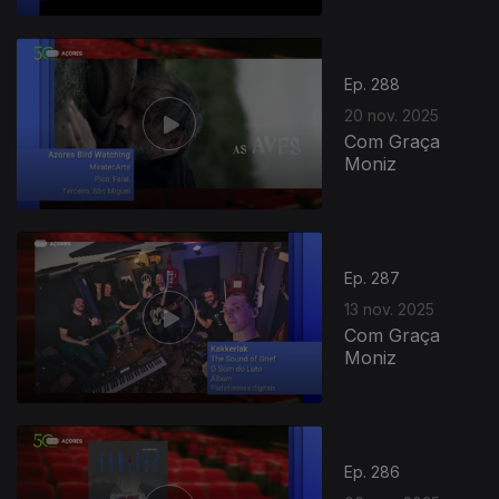
Ep. 288
20 nov. 2025
Com Graça
Moniz
Ep. 287
13 nov. 2025
Com Graça
Moniz
Ep. 286