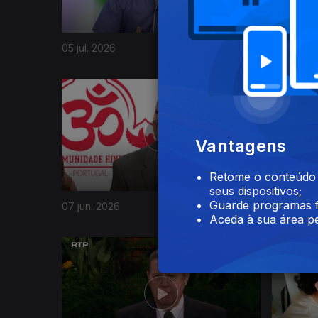
05 jul. 2026
28 jun. 2
929682
Vantagens
Retome o conteúdo a
seus dispositivos;
Guarde programas f
07 jun. 2026
31 mai. 2
Aceda à sua área pe