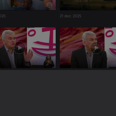
2025
21 dez. 2025
025
23 nov. 2025
Instale a aplicação
RTP Play