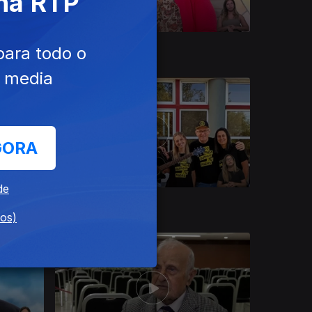
 na RTP
14 jun. 2026
para todo o
e media
GORA
de
17 mai. 2026
dos)