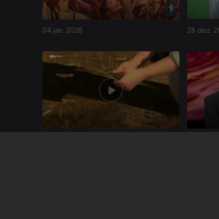
04 jan. 2026
28 dez. 
889733
07 dez. 2025
30 nov. 2