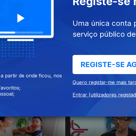
Registe-se
026
21 jun. 2026
Uma única conta 
serviço público d
REGISTE-SE A
 partir de onde ficou, nos
Quero registar-me mais tar
avoritos;
026
24 mai. 2026
ssoal;
Entrar (utilizadores regista