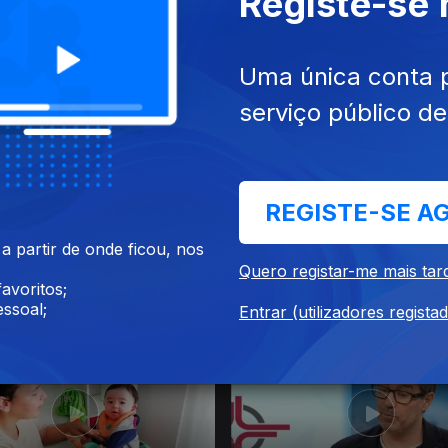
Registe-se
026
21 jun. 2026
Uma única conta 
serviço público d
REGISTE-SE A
 partir de onde ficou, nos
Quero registar-me mais tar
avoritos;
026
24 mai. 2026
ssoal;
Entrar (utilizadores regista