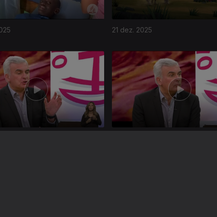
2025
21 dez. 2025
025
23 nov. 2025
Instale a aplicação
RTP Play