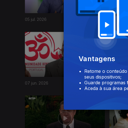
05 jul. 2026
28 jun. 2
929682
Vantagens
Retome o conteúdo a
seus dispositivos;
Guarde programas f
07 jun. 2026
31 mai. 2
Aceda à sua área pe