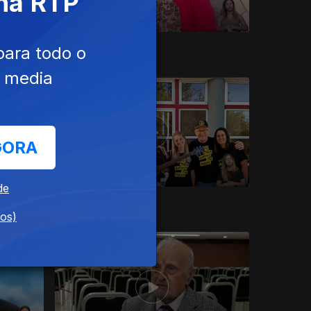
 na RTP
14 jun. 2026
para todo o
e media
GORA
de
17 mai. 2026
dos)