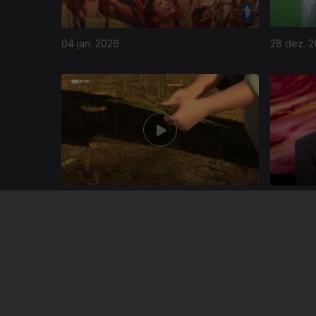
04 jan. 2026
28 dez. 
889733
07 dez. 2025
30 nov. 2