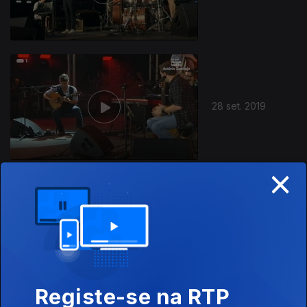
28 set. 2019
×
Ep. 3
18 mai. 2019
Final
Registe-se na RTP