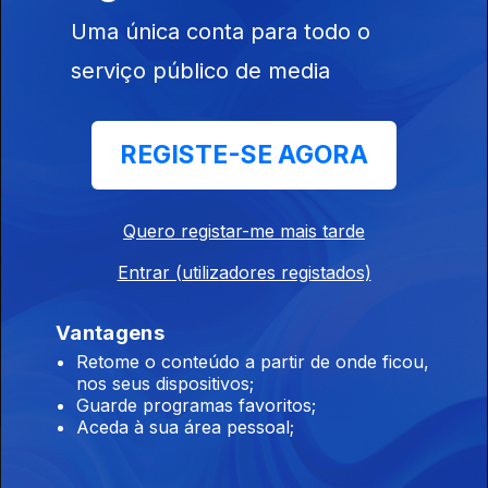
Uma única conta para todo o
Ep. 2
16 mai. 2019
serviço público de media
2ª Semifinal
REGISTE-SE AGORA
406958
Quero registar-me mais tarde
Ep. 1
14 mai. 2019
1ª Semifinal
Entrar (utilizadores registados)
Vantagens
Retome o conteúdo a partir de onde ficou,
nos seus dispositivos;
Guarde programas favoritos;
Aceda à sua área pessoal;
Instale a aplicação
RTP Play