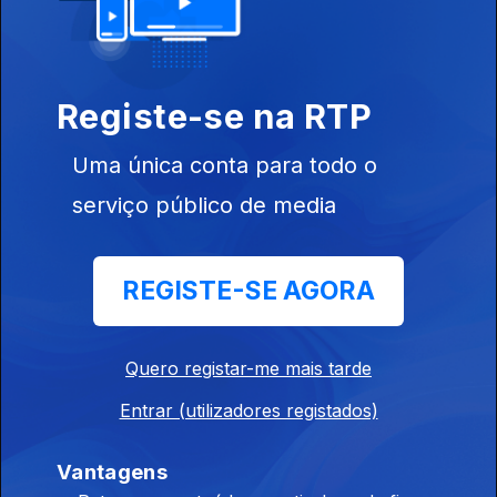
Registe-se na RTP
Ep. 3
18 mai. 2019
Final
Uma única conta para todo o
serviço público de media
REGISTE-SE AGORA
Ep. 2
16 mai. 2019
2ª Semifinal
Quero registar-me mais tarde
Entrar (utilizadores registados)
406958
Vantagens