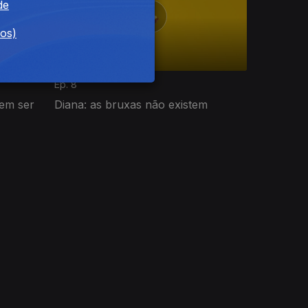
de
dos)
Ep. 8
dem ser
Diana: as bruxas não existem