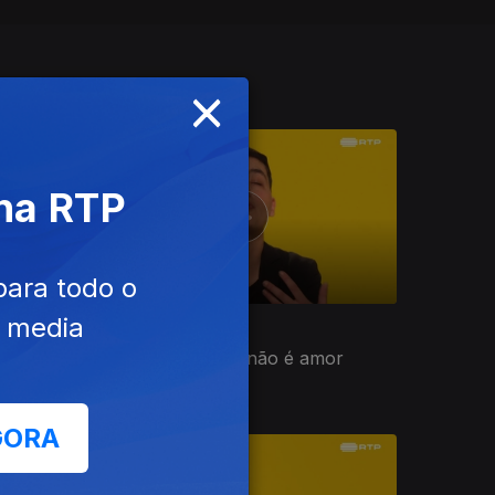
×
 na RTP
para todo o
e media
Ep. 4
ão-
Mariana: Poliamor não é amor
GORA