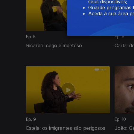
seus dispositivos;
Guarde programas f
Aceda à sua área pe
Ep. 5
Ep. 6
Ricardo: cego e indefeso
Carla: d
410529
Ep. 9
Ep. 10
Estela: os imigrantes são perigosos
João: Ga