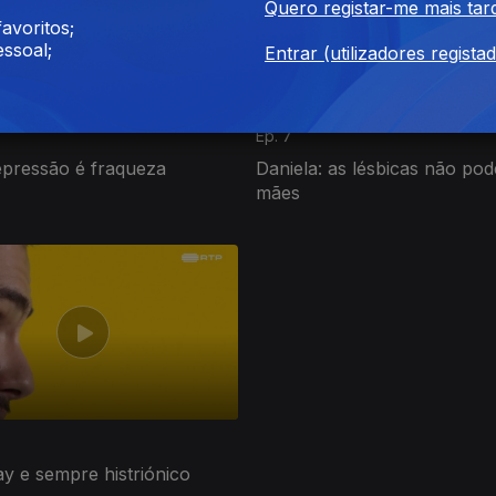
Quero registar-me mais tar
avoritos;
ssoal;
Entrar (utilizadores regista
Ep. 7
epressão é fraqueza
Daniela: as lésbicas não po
mães
y e sempre histriónico