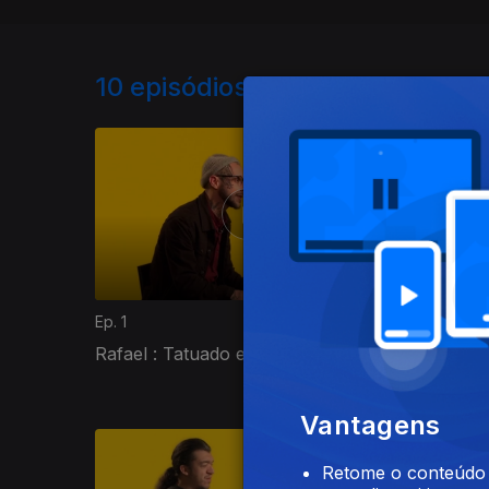
10
episódios disponíveis
Ep. 1
Ep. 2
Rafael : Tatuado e bandido
Joana :
Vantagens
Retome o conteúdo a