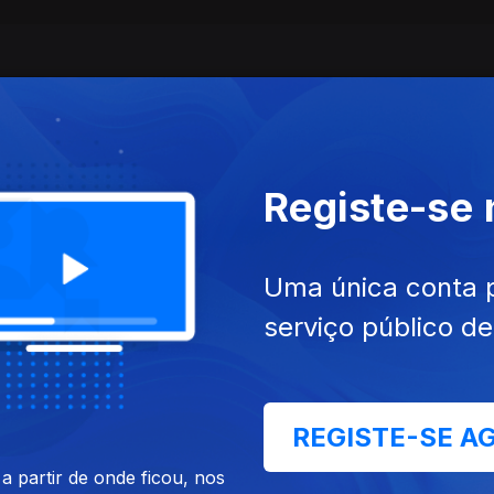
Registe-se
Uma única conta 
serviço público d
Ep. 3
 Gorda e preguiçosa
Isaac : Trans e o homem "n
verdadeiro"
REGISTE-SE A
 partir de onde ficou, nos