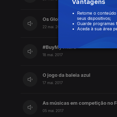
Vantagens
Retome o conteúdo a
seus dispositivos;
Os Globos de Ouro
Guarde programas f
22 mai. 2017
Aceda à sua área pe
#BuyMyVitara
18 mai. 2017
O jogo da baleia azul
17 mai. 2017
As músicas em competição no F
05 mai. 2017