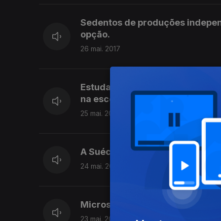
Sedentos de produções indepen
opção.
26 mai. 2017
Estudantes portugueses protest
na escola
25 mai. 2017
A Suécia tem o país à disposiçã
24 mai. 2017
Microsoft cria relógio que ajud
23 mai. 2017