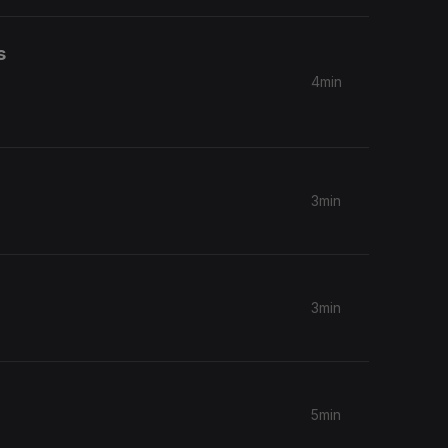
s
4min
3min
3min
5min