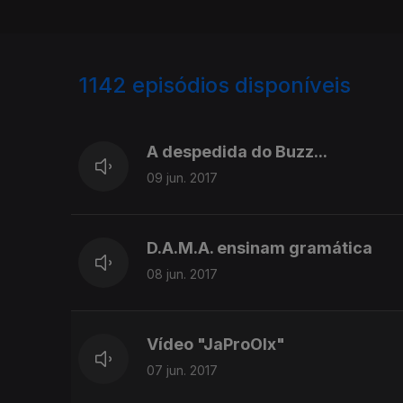
1142
episódios disponíveis
289729
284392
279946
A despedida do Buzz...
09 jun. 2017
D.A.M.A. ensinam gramática
08 jun. 2017
Vídeo "JaProOlx"
07 jun. 2017