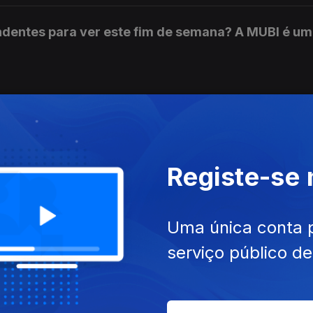
dentes para ver este fim de semana? A MUBI é um
am depois de colegas lésbicas terem sido repree
Registe-se
o no Airbnb.
Uma única conta 
serviço público d
a doentes de Parkinson a escrever