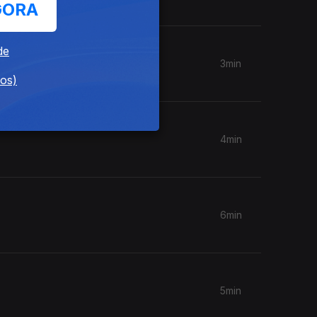
GORA
de
3min
dos)
4min
6min
5min