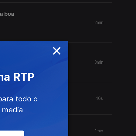
a boa
2min
×
ndidas
3min
 na RTP
para todo o
46s
e media
1min