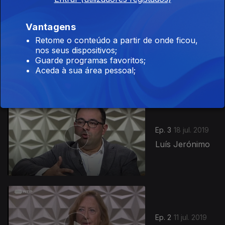
Vantagens
Retome o conteúdo a partir de onde ficou,
Ep. 4
25 jul. 2019
nos seus dispositivos;
Pedro Proença
Guarde programas favoritos;
Aceda à sua área pessoal;
417688
Ep. 3
18 jul. 2019
Luís Jerónimo
Ep. 2
11 jul. 2019