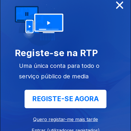
×
Ep. 7
15 ago. 2019
Pedro Bidarra
Ep. 6
Registe-se na RTP
08 ago. 2019
Manuel S.
Uma única conta para todo o
Fonseca
serviço público de media
REGISTE-SE AGORA
Ep. 5
01 ago. 2019
Maria João
Valente Rosa
Quero registar-me mais tarde
Entrar (utilizadores registados)