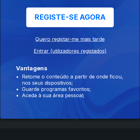
Ep. 1
29 jul. 2019
REGISTE-SE AGORA
Elvas
Quero registar-me mais tarde
Entrar (utilizadores registados)
Vantagens
Retome o conteúdo a partir de onde ficou,
Instale a aplicação
RTP Play
nos seus dispositivos;
Guarde programas favoritos;
Aceda à sua área pessoal;
Disponível para iOS, Android, Apple TV, Android TV e
CarPlay