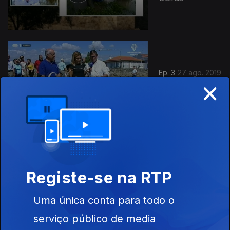
Ep. 3
27 ago. 2019
×
Chaves
420749
Ep. 2
26 ago. 2019
Registe-se na RTP
Torres Vedras
Uma única conta para todo o
serviço público de media