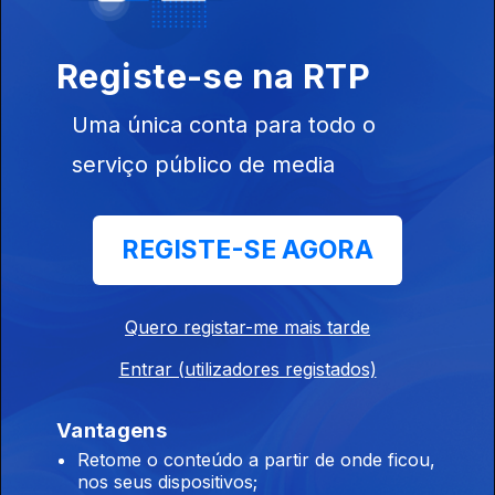
Ep. 3
27 ago. 2019
Registe-se na RTP
Chaves
Uma única conta para todo o
serviço público de media
420749
Ep. 2
26 ago. 2019
REGISTE-SE AGORA
Torres Vedras
Quero registar-me mais tarde
Entrar (utilizadores registados)
Ep. 1
29 jul. 2019
Vantagens
Elvas
Retome o conteúdo a partir de onde ficou,
nos seus dispositivos;