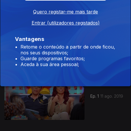
Quero registar-me mais tarde
Entrar (utilizadores registados)
Vantagens
Ep. 2
18 ago. 2019
Retome o conteúdo a partir de onde ficou,
nos seus dispositivos;
Guarde programas favoritos;
Aceda à sua área pessoal;
422586
Ep. 1
11 ago. 2019