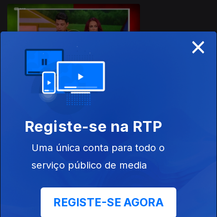
×
Ep. 5
08 set. 2019
Registe-se na RTP
Ep. 4
01 set. 2019
Uma única conta para todo o
serviço público de media
REGISTE-SE AGORA
Ep. 3
25 ago. 2019