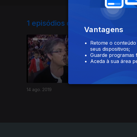
1
episódios disponíveis
Vantagens
423297
Retome o conteúdo a
seus dispositivos;
Guarde programas f
Aceda à sua área pe
14 ago. 2019