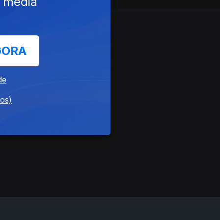
e media
GORA
de
dos)