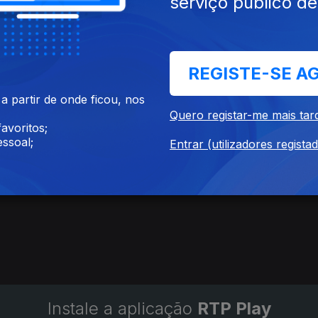
serviço público d
REGISTE-SE A
 partir de onde ficou, nos
Quero registar-me mais tar
avoritos;
ssoal;
Entrar (utilizadores regista
Instale a aplicação
RTP Play