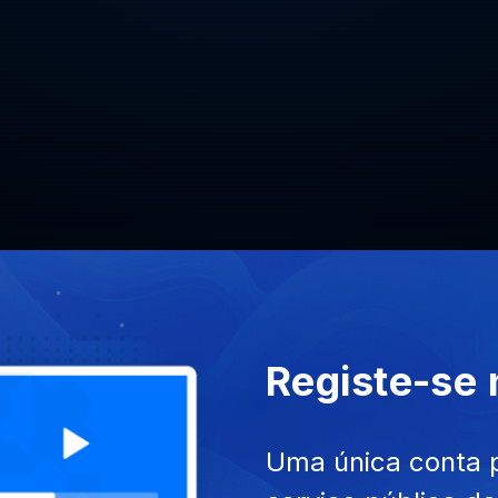
Registe-se
Uma única conta 
SITE
ACESSIBILIDADES
PARTILHA