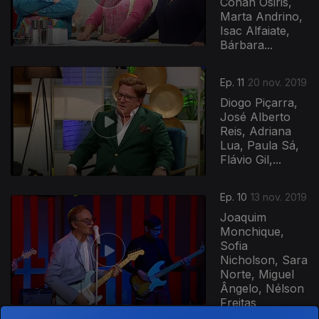
Conan Osiris,
Marta Andrino,
Isac Alfaiate,
Bárbara...
Ep. 11
20 nov. 2019
Diogo Piçarra,
José Alberto
Reis, Adriana
Lua, Paula Sá,
Flávio Gil,...
Ep. 10
13 nov. 2019
Joaquim
Monchique,
Sofia
Nicholson, Sara
Norte, Miguel
Ângelo, Nélson
Freitas