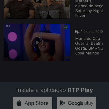
Matheus,
elenco da peça
Saturday Night
Fever
426118
Ep. 1
04 set. 2019
Maria do Céu
Guerra, Beatriz
Gosta, BMRNG,
José Malhoa
Instale a aplicação
RTP Play