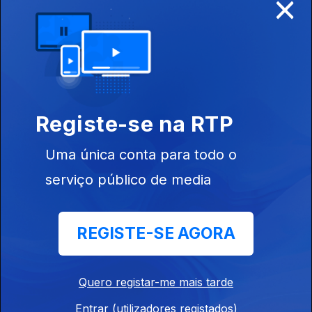
×
Ep. 9
06 nov. 2019
Lenita Gentil,
Bruno
Chaveiro, FF,
Jorge
Mangorrinha,
Tiago
Machado,...
Registe-se na RTP
Ep. 8
23 out. 2019
Uma única conta para todo o
Fáfá de Belém,
Teresa
serviço público de media
Salgueiro,
Favela Lacroix,
Putzgrilla,
REGISTE-SE AGORA
Adriano...
432344
Ep. 7
16 out. 2019
Quero registar-me mais tarde
Jorge Palma,
Luís Franco-
Entrar (utilizadores registados)
Bastos, Nel