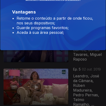
Monteiro,
Custódia
Vantagens
Gallego,
Retome o conteúdo a partir de onde ficou,
Cláudia...
nos seus dispositivos;
Guarde programas favoritos;
Ep. 6
09 out. 2019
Aceda à sua área pessoal;
Anjos, Miguel
Gameiro,
Gabriela
Barros, Soraia
Tavares, Miguel
Raposo
Ep. 5
02 out. 2019
Leandro, José
da Câmara,
Rúben
Madureira,
Pedro Pernas,
Telmo
Ramalho, ...