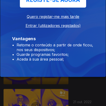
REGISTE-SE AGORA
Quero registar-me mais tarde
04 nov. 2022
Entrar (utilizadores registados)
R/C de prédios
Vantagens
Retome o conteúdo a partir de onde ficou,
nos seus dispositivos;
Guarde programas favoritos;
Aceda à sua área pessoal;
28 out. 2022
Fruta marcada
21 out. 2022