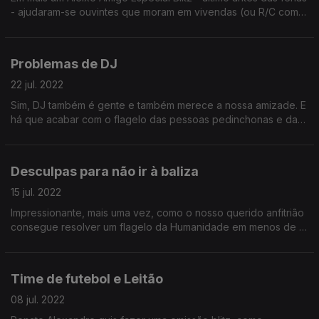
- ajudaram-se ouvintes que moram em vivendas (ou R/C com
serventia de jardim) e têm problemas com os vizinhos. Oiça o
problema delas pode ser igual ao seu!
Problemas de DJ
22 jul. 2022
Sim, DJ também é gente e também merece a nossa amizade. E
há que acabar com o flagelo das pessoas pedinchonas e das
pessoas que vêm falar quando os outros estão a trabalhar!
Desculpas para não ir à baliza
15 jul. 2022
Impressionante, mais uma vez, como o nosso querido anfitrião
consegue resolver um flagelo da Humanidade em menos de 5
minutos! Dois, até (spoiler). E lembrar que tudo isso partiu de
um pedido para ajudar uma só pessoa...
Time de futebol e Leitão
08 jul. 2022