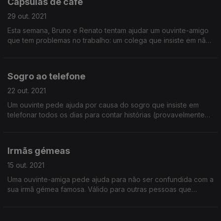
Cápsulas de café
29 out. 2021
Esta semana, Bruno e Renato tentam ajudar um ouvinte-amigo
que tem problemas no trabalho: um colega que insiste em não
pagar café e em roubar as cápsulas dos outros!
Sogro ao telefone
22 out. 2021
Um ouvinte pede ajuda por causa do sogro que insiste em
telefonar todos os dias para contar histórias (provavelmente
exacerbadas) da guerra em África
Irmãs gémeas
15 out. 2021
Uma ouvinte-amiga pede ajuda para não ser confundida com a
sua irmã gémea famosa. Válido para outras pessoas que
também tenham gémeos famosos!