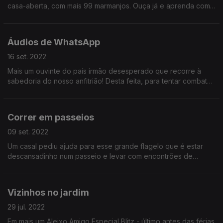
casa-aberta, com mais 99 marmanjos. Ouça já e aprenda como
ser um feliz contemplado nessa selvagem guerra que são os
arrendamentos.
Áudios de WhatsApp
16 set. 2022
Mais um ouvinte do país irmão desesperado que recorre à
sabedoria do nosso anfitrião! Desta feita, para tentar combater
o flagelo das pessoas que enviam áudios de whatsapp em
vez de escreverem! Será que vai conseguir?
Correr em passeios
09 set. 2022
Um casal pediu ajuda para esse grande flagelo que é estar
descansadinho num passeio e levar com encontrões de
pessoas suadas a fazer o running. Ou vice-versa, já não sei.
Vizinhos no jardim
29 jul. 2022
Em mais um Aleixo Amigo Especial Blitz - último antes das férias