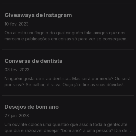
perguntas como deve ser. Descubra aqui a melhor alternativa!
Giveaways de Instagram
10 fev. 2023
Ora aí está um flagelo do qual ninguém fala: amigos que nos
marcam e publicações em coisas só para ver se conseguem
ganhar um premiozito qualquer. E depois partilham connosco?
Se ganharem? Nada. Acabe já com isto!
Conversa de dentista
03 fev. 2023
Ninguém gosta de ir ao dentista... Mas será por medo? Ou será
por raiva? Se calhar, é raiva. Ouça já e tire as suas dúvidas!
Aprenda também a melhor maneira de responder a esses
profissionais de saúde!
Desejos de bom ano
27 jan. 2023
Um ouvinte coloca uma questão que assola toda a gente: até
que dia é razoável desejar "bom ano" a uma pessoa? Dia de