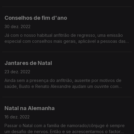
seus objetivos e a não deixar de acreditar nos seus sonhos.
Ouça e veja se também dá para si. Bom ano!
Conselhos de fim d'ano
30 dez. 2022
Já com o nosso habitual anfitrião de regresso, uma emissão
especial com conselhos mais gerais, aplicável a pessoas das
noitadas e a pessoas normais, que apenas apreciam um bom
salgadinho no café. Não perca!
Jantares de Natal
23 dez. 2022
Ainda sem a presença do anfitrião, ausente por motivos de
saúde, Busto e Renato Alexandre ajudam um ouvinte com
problemas dentro do grupo de amigos. O que fazer quando
um elemento tem uma dieta diferente dos demais?
Natal na Alemanha
16 dez. 2022
Passar o Natal com a família de namorado/cônjuge é sempre
um desafio de nervos. Então e se acrescentarmos o factor