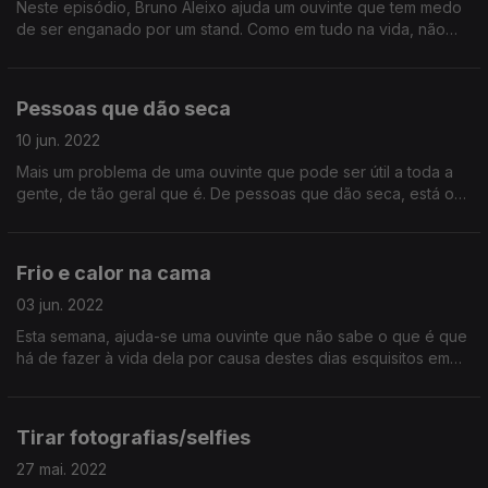
Neste episódio, Bruno Aleixo ajuda um ouvinte que tem medo
de ser enganado por um stand. Como em tudo na vida, não
basta ter amigos - é preciso saber usá-los!
Pessoas que dão seca
10 jun. 2022
Mais um problema de uma ouvinte que pode ser útil a toda a
gente, de tão geral que é. De pessoas que dão seca, está o
mundo cheio, infelizmente. Oiça já e aprenda!
Frio e calor na cama
03 jun. 2022
Esta semana, ajuda-se uma ouvinte que não sabe o que é que
há de fazer à vida dela por causa destes dias esquisitos em
que ora faz frio, ora faz calor (uma das piores coisa do
aquecimento global)
Tirar fotografias/selfies
27 mai. 2022