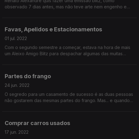
Renato Alexandre quis fazer uma emissão blitz, como
observado 7 dias antes, mas não teve arte nem engenho e
acabou por irritar (com toda a razão, diga-se) o anfitrião do
programa. Esperamos que tenha ficado tudo bem...
Favas, Apelidos e Estacionamentos
01 jul. 2022
Com o segundo semestre a começar, estava na hora de mais
um Aleixo Amigo Blitz para despachar algumas das muitas
cartas pendentes: 3 pedidos em 1 só episódio! A não perder!
Partes do frango
24 jun. 2022
O segredo para um casamento de sucesso é as duas pessoas
não gostarem das mesmas partes do frango. Mas... e quando
chegam os filhos? Ou (pior) os filhos de outras pessoas?
Aprenda já como descalçar esta bota existencial!
Comprar carros usados
17 jun. 2022