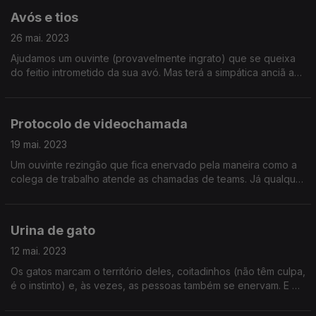
Avós e tios
26 mai. 2023
Ajudamos um ouvinte (provavelmente ingrato) que se queixa
do feitio intrometido da sua avó. Mas terá a simpática anciã as
suas razões? Às vezes, as coisas são mais simples do que
parecem...
Protocolo de videochamada
19 mai. 2023
Um ouvinte rezingão que fica enervado pela maneira como a
colega de trabalho atende as chamadas de teams. Já qualquer
coisa serve - a prova límpida de que a sociedade está em
pré-colapso.
Urina de gato
12 mai. 2023
Os gatos marcam o território deles, coitadinhos (não têm culpa,
é o instinto) e, às vezes, as pessoas também se enervam. E os
nervos podem levar as pessoas a fazerem coisas das quais se
arrependam...