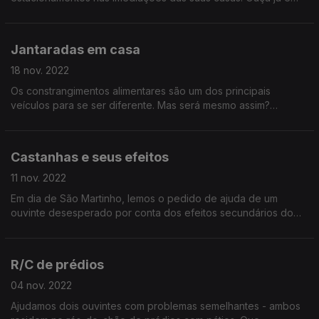
conclua que o verdadeiro inferno é mesmo ter que viver ao
pé de certo tipo de pessoas!
Jantaradas em casa
18 nov. 2022
Os constrangimentos alimentares são um dos principais
veículos para se ser diferente. Mas será mesmo assim?
Descubra como o não-consumo de carne/ leite/ glúten/
carboidratos/ etc. pode esconder outra agenda!
Castanhas e seus efeitos
11 nov. 2022
Em dia de São Martinho, lemos o pedido de ajuda de um
ouvinte desesperado por conta dos efeitos secundários do
consumo de castanhas. Preferiu ficar anónimo
(compreensivelmente) mas um ajudante pode lhe ter lixado a
vida.
R/C de prédios
04 nov. 2022
Ajudamos dois ouvintes com problemas semelhantes - ambos