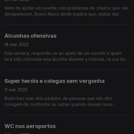
Além de ajudar um ouvinte com problemas de cheiros que não
desaparecem, Bruno Aleixo ainda explica que, muitas das
vezes, esse problema é apenas psicológico.
Alcunhas ofensivas
18 mar. 2022
Esta semana, responde-se ao apelo de um ouvinte a quem
terá sido colocada uma alcunha durante a infância, na sua terra
natal. Agora, essa alcunha ter-se-á propagado para o local de
trabalho, a quase 200 km!
Super heróis e colegas sem vergonha
11 mar. 2022
Busto traz mais dois pedidos de pessoas que não têm
coragem de confrontar as outras quando deviam (uma
namorada e um colega de trabalho, neste caso). Mas Aleixo é
amigo: apesar de dar um ralhete, oferece uma solução.
WC nos aeroportos