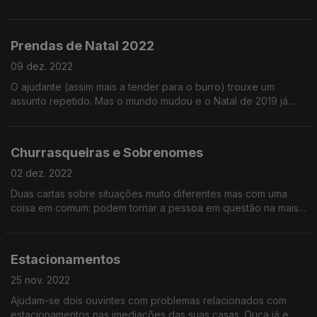
"língua estrangeira que não dominamos", os nervos passam
quase para o dobro. Ouça e aprenda o que fazer!
Prendas de Natal 2022
09 dez. 2022
O ajudante (assim mais a tender para o burro) trouxe um
assunto repetido. Mas o mundo mudou e o Natal de 2019 já
não é o Natal de 2022. O que mudou? Ouça já e aprenda a ser
um bom ente querido sem prejudicar o planeta!
Churrasqueiras e Sobrenomes
02 dez. 2022
Duas cartas sobre situações muito diferentes mas com uma
coisa em comum: podem tornar a pessoa em questão na mais
conhecida da sua zona / bairro / vila. O carisma não tem
fórmula certa, cada caso é um caso!
Estacionamentos
25 nov. 2022
Ajudam-se dois ouvintes com problemas relacionados com
estacionamentos nas imediações das suas casas. Ouça já e