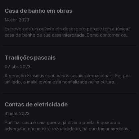
Casa de banho em obras
14 abr. 2023
Escreve-nos um ouvinte em desespero porque tem a (única)
casa de banho de sua casa interditada. Como contornar os
condicionamentos de higiene pessoal? A vida urbana é uma
selvajaria que requer astúcia!
Tradições pascais
07 abr. 2023
A geração Erasmus criou vários casais internacionais. Se, por
um lado, a malta jovem está normalizada numa cultura
genérico-internacional, o mesmo não se poderá dizer das
tradições mais antigas de cada país...
Contas de eletricidade
31 mar. 2023
Partilhar casa é uma guerra, já dizia o poeta. E quando o
adversário não mostra razoabilidade, há que tomar medidas
irregulares. Esta semana, apesar do calor ter chegado,