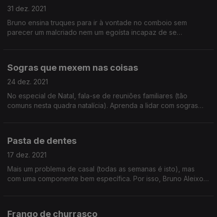
31 dez. 2021
Bruno ensina truques para ir à vontade no comboio sem
parecer um malcriado nem um egoísta incapaz de se
comportar em sociedade. Aprenda!
Sogras que mexem nas coisas
24 dez. 2021
No especial de Natal, fala-se de reuniões familiares (tão
comuns nesta quadra natalícia). Aprenda a lidar com sogras
impertinentes dentro da sua própria casa!
Pasta de dentes
17 dez. 2021
Mais um problema de casal (todas as semanas é isto), mas
com uma componente bem específica. Por isso, Bruno Aleixo
aceitou ajudar em vez de ralhar.
Frango de churrasco