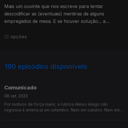
Mais um ouvinte que nos escreve para tentar
descodificar as (eventuais) mentiras de alguns
empregados de mesa. E se houver solução... a
qualidade da mentira aumenta para assegurar a
sobrevivência?
opções
190
episódios disponíveis
692705
674280
656408
639410
616849
599666
581993
560517
542611
Comunicado
08 set. 2023
Por motivos de força maior, a rubrica Aleixo Amigo não
regressa à antena já em setembro. Nem em outubro. Nem em
novembro. Nem em dezembro.