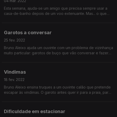
04 mar. 2022
Esta semana, ajuda-se um amigo que precisa sempre usar a
casa-de-banho depois de um voo extenuante. Mas... o que
fazer com as malas? Descubra tudo em Aleixo Amigo!
Garotos a conversar
25 fev. 2022
Bruno Aleixo ajuda um ouvinte com um problema de vizinhança
muito particular: garotos de buço que vão conversar e fazer
basqueiro para ao pé de casa dele. Uma idade em que ainda
não se controla bem o volume da voz...
Vindimas
18 fev. 2022
Bruno Aleixo ensina truques a um ouvinte calão que pretende
escapar às vindimas. O garoto antes quer ir para a praia, para
grande desgosto do seu avô.
Dificuldade em estacionar