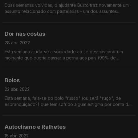
Duas semanas volvidas, o ajudante Busto traz novamente um
assunto relacionado com pastelarias - um dos assuntos
preferidos pelos portugueses. Um ouvinte tem uma dúvida que
será prontamente esclarecida!
Dor nas costas
28 abr. 2022
Esta semana ajuda-se a sociedade ao se desmascarar um
moinante que queria passar a perna aos pais (99% de
certeza). Se, contudo, não for esse o caso (1%), também não
fica sem conselho amigo.
Bolos
22 abr. 2022
Esta semana, fala-se do bolo "russo" (ou será "ruço", de
esbranquiçado?) que tem sofrido algum estigma por conta do
conflito na Ucrânia.
Autoclismo e Ralhetes
15 abr. 2022