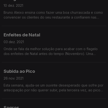
10 dez. 2021
Bruno Aleixo ensina como fazer uma boa churrascada e como
convencer os clientes do seu restaurante a confiarem nas
suas capacidades de cozinheiro/assador de frangos.
Enfeites de Natal
03 dez. 2021
Onde se fala da melhor solução para acabar com o flagelo
dos enfeites de Natal antes do tempo (Novembro). Uma
solução demorada (porque não há milagres), porém eficaz.
Subida ao Pico
26 nov. 2021
Esta semana, ajuda-se um ouvinte desesperado que sofre por
antecipação por não querer subir, pela terceira vez, ao pico
do Pico da Ilha do Pico.
Sogros