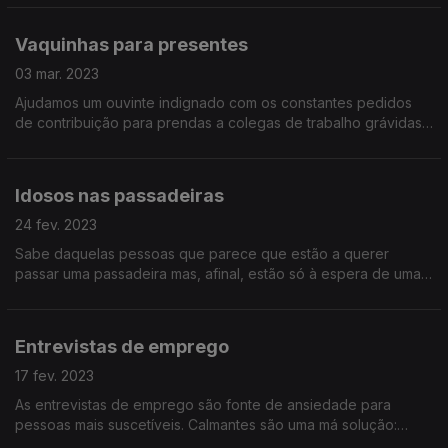
desespere! Aleixo Amigo ajuda.
Vaquinhas para presentes
03 mar. 2023
Ajudamos um ouvinte indignado com os constantes pedidos
de contribuição para prendas a colegas de trabalho grávidas
(nalguns casos, pessoas que ele nem conhece... deve ser
alguma empresa grande...)
Idosos nas passadeiras
24 fev. 2023
Sabe daquelas pessoas que parece que estão a querer
passar uma passadeira mas, afinal, estão só à espera de uma
boleia? E depois a gente pára e elas dizem que não querem
passar? Não é dessas que vamos falar.
Entrevistas de emprego
17 fev. 2023
As entrevistas de emprego são fonte de ansiedade para
pessoas mais suscetíveis. Calmantes são uma má solução:
deixam a pessoa balhelha e depois nem responde às