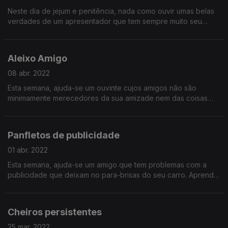
Neste dia de jejum e penitência, nada como ouvir umas belas
verdades de um apresentador que tem sempre muito seu
amigo. Ouça e aprenda.
Aleixo Amigo
08 abr. 2022
Esta semana, ajuda-se um ouvinte cujos amigos não são
minimamente merecedores da sua amizade nem das coisas
boas que ele lhes quer dar a provar. Triste.
Panfletos de publicidade
01 abr. 2022
Esta semana, ajuda-se um amigo que tem problemas com a
publicidade que deixam no para-brisas do seu carro. Aprenda
a acabar com esse flagelo, sobretudo em tempos de chuva!
Cheiros persistentes
25 mar. 2022