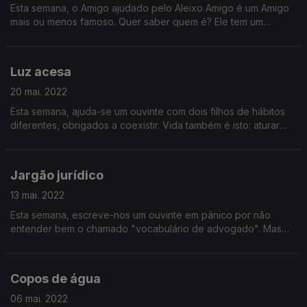
Esta semana, o Amigo ajudado pelo Aleixo Amigo é um Amigo
mais ou menos famoso. Quer saber quem é? Ele tem um
problema de saúde com fotografias. Por isso, não abusem.
Luz acesa
20 mai. 2022
Esta semana, ajuda-se um ouvinte com dois filhos de hábitos
diferentes, obrigados a coexistir. Vida também é isto: aturar
garotos com manias e ajudá-los a chegar a compromissos.
Jargão jurídico
13 mai. 2022
Esta semana, escreve-nos um ouvinte em pânico por não
entender bem o chamado "vocabulário de advogado". Mas
não é vergonha nenhuma, como explica Bruno Aleixo, ele
próprio licenciado em Direito.
Copos de água
06 mai. 2022