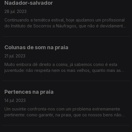
Nadador-salvador
28 jul. 2023
Continuando a temática estival, hoje ajudamos um profissional
do Instituto de Socorros a Náufragos, que não é devidamente
valorizado pelos banhistas (que, ainda por cima, o olham com
desconfiança).
Colunas de som na praia
21 jul. 2023
Muito embora dê direito a coima, já sabemos como é esta
juventude: não respeita nem os mais velhos, quanto mais as
autoridades. Mas... para infrator, infrator e meio! Ouça já e
aprenda a defender-se!
Pertences na praia
14 jul. 2023
Um ouvinte confronta-nos com um problema extremamente
pertinente: como garantir, na praia, que os nossos bens não
são furtados durante as nossas idas ao mar? Ouça já as nossas
sugestões!