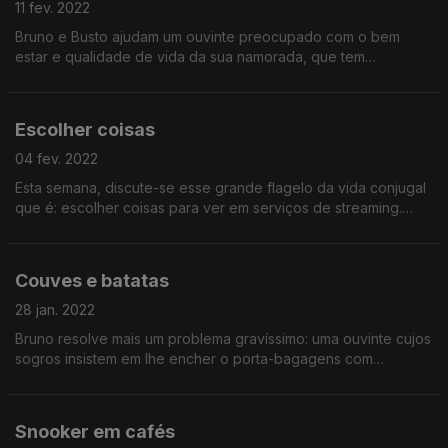
11 fev. 2022
Bruno e Busto ajudam um ouvinte preocupado com o bem
estar e qualidade de vida da sua namorada, que tem
dificuldade em estacionar em lugares que não sejam de frente
ou em espinha.
Escolher coisas
04 fev. 2022
Esta semana, discute-se esse grande flagelo da vida conjugal
que é: escolher coisas para ver em serviços de streaming.
Também aplicável a escolher onde se vai comer, etc., com
igual índice de martirização.
Couves e batatas
28 jan. 2022
Bruno resolve mais um problema gravíssimo: uma ouvinte cujos
sogros insistem em lhe encher o porta-bagagens com
hortaliças de cada vez que fazem uma visita ao fim-de-
semana.
Snooker em cafés