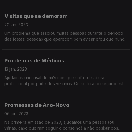
Reis? Dia 15? Dia 20? Carnaval? Etc.? Ouça já e aprenda! Nunca
mais se vai esquecer!
Visitas que se demoram
20 jan. 2023
Um problema que assolou muitas pessoas durante o período
das festas: pessoas que aparecem sem avisar e/ou que nunca
mais se vão embora. Há pessoas chatas o ano todo, não é só
no Natal... Ouça já e guarde nos favoritos!
Problemas de Médicos
13 jan. 2023
Ajudamos um casal de médicos que sofre de abuso
profissional por parte dos vizinhos. Como terá começado este
flagelo? De quem terá sido a culpa? Como sair da situação
sem mudar de casa? Ouça e aprenda como é a vida!
Promessas de Ano-Novo
06 jan. 2023
Na primeira emissão de 2023, ajudamos uma pessoa (ou
várias, caso queiram seguir o conselho) a não desistir dos