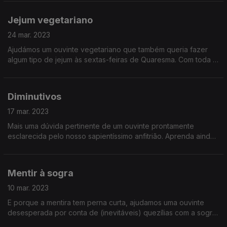
ensinamos a combater os aquecedores.
Jejum vegetariano
24 mar. 2023
Ajudámos um ouvinte vegetariano que também queria fazer
algum tipo de jejum às sextas-feiras de Quaresma. Com toda a
razão e com todo o direito: vegetariano também é gente. Tem
que acabar o preconceito!
Diminutivos
17 mar. 2023
Mais uma dúvida pertinente de um ouvinte prontamente
esclarecida pelo nosso sapientíssimo anfitrião. Aprenda ainda
alguns truques simples de ortografia para não cometer os
erros que (possivelmente) ainda comete!
Mentir à sogra
10 mar. 2023
E porque a mentira tem perna curta, ajudamos uma ouvinte
desesperada por conta de (inevitáveis) quezílias com a sogra.
É o que dá, mentir para ficar bem na fotografia. Mas não