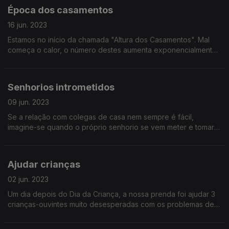
Época dos casamentos
16 jun. 2023
Estamos no início da chamada "Altura dos Casamentos". Mal
começa o calor, o número destes aumenta exponencialmente.
Mas nem tudo é pacífico... quer para os convidados, quer para
os nubentes.
Senhorios intrometidos
09 jun. 2023
Se a relação com colegas de casa nem sempre é fácil,
imagine-se quando o próprio senhorio se vem meter e tomar
partidos. Tudo isto num país estrangeiro que saiu
recentemente da UE (não vamos revelar qual).
Ajudar crianças
02 jun. 2023
Um dia depois do Dia da Criança, a nossa prenda foi ajudar 3
crianças-ouvintes muito desesperadas com os problemas de
criança. Já sabem... podem escrever mas peçam primeiro
autorização aos vossos pais.