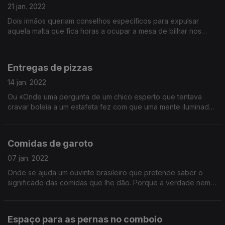
21 jan. 2022
Dois irmãos queriam conselhos específicos para expulsar
aquela malta que fica horas a ocupar a mesa de bilhar nos
cafés... e acabaram por ganhar um bonito conselho para a
vida!
Entregas de pizzas
14 jan. 2022
Ou «Onde uma pergunta de um chico esperto que tentava
cravar boleia a um estafeta fez com que uma mente iluminada
descobrisse uma maneira de acabar com multas e acidentes
por excesso de álcool»
Comidas de garoto
07 jan. 2022
Onde se ajuda um ouvinte brasileiro que pretende saber o
significado das comidas que lhe dão. Porque a verdade nem
sempre está nas cartas nem nos búzios... às vezes também
está no comer!
Espaço para as pernas no comboio