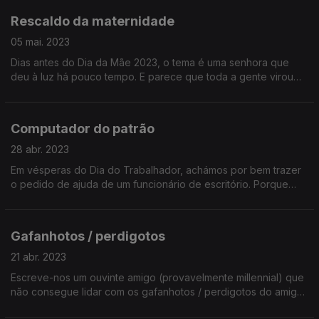
Rescaldo da maternidade
05 mai. 2023
Dias antes do Dia da Mãe 2023, o tema é uma senhora que
deu à luz há pouco tempo. E parece que toda a gente virou
especialista, de repente. E sabia que as grávidas engordam?
Não? Ouça já e descubra!
Computador do patrão
28 abr. 2023
Em vésperas do Dia do Trabalhador, achámos por bem trazer
o pedido de ajuda de um funcionário de escritório. Porque
"trabalhador" não é só o agricultor e o operário fabril (foice e
martelo); é todo aquele que trabalha!
Gafanhotos / perdigotos
21 abr. 2023
Escreve-nos um ouvinte amigo (provavelmente millennial) que
não consegue lidar com os gafanhotos / perdigotos do amigo
dele. O que fazer? Confrontar ou evitar? Ouça já e descubra!