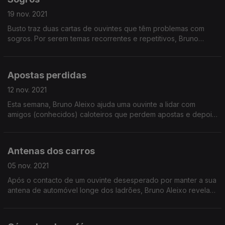
19 nov. 2021
Busto traz duas cartas de ouvintes que têm problemas com
sogros. Por serem temas recorrentes e repetitivos, Bruno
Aleixo dá a ajuda em tom de ralhete.
Apostas perdidas
12 nov. 2021
Esta semana, Bruno Aleixo ajuda uma ouvinte a lidar com
amigos (conhecidos) caloteiros que perdem apostas e depois
não querem as querem pagar!
Antenas dos carros
05 nov. 2021
Após o contacto de um ouvinte desesperado por manter a sua
antena de automóvel longe dos ladrões, Bruno Aleixo revela
várias soluções inovadoras. Duas delas que poderão chegar
brevemente ao mercado!