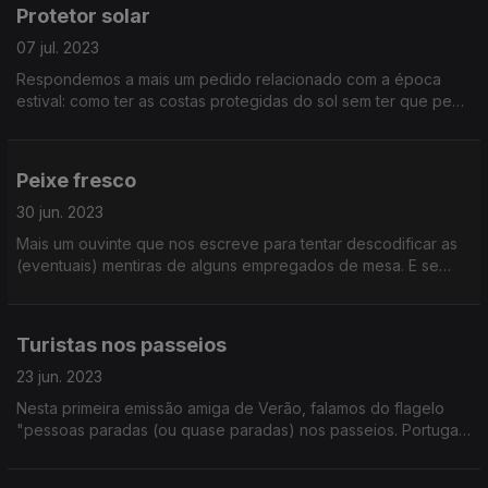
Protetor solar
07 jul. 2023
Respondemos a mais um pedido relacionado com a época
estival: como ter as costas protegidas do sol sem ter que pedir
a pessoas para nos passarem creme? Saiba como evitar esse
embaraço!
Peixe fresco
30 jun. 2023
Mais um ouvinte que nos escreve para tentar descodificar as
(eventuais) mentiras de alguns empregados de mesa. E se
houver solução... a qualidade da mentira aumenta para
assegurar a sobrevivência?
Turistas nos passeios
23 jun. 2023
Nesta primeira emissão amiga de Verão, falamos do flagelo
"pessoas paradas (ou quase paradas) nos passeios. Portugal
precisa fazer alguma coisa! Ser turista não é ter carta branca
para estorvar...