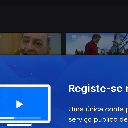
un. 2020
Ep. 13
10 jun. 2020
Registe-se
Uma única conta 
serviço público d