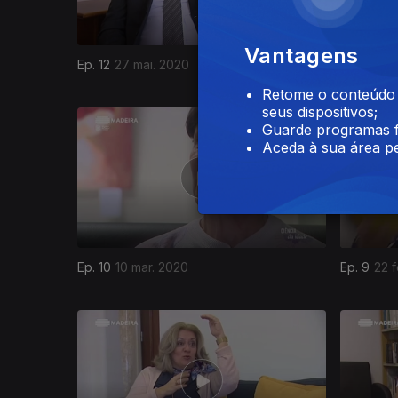
Vantagens
Ep. 12
27 mai. 2020
Ep. 12
26 
Retome o conteúdo a
seus dispositivos;
454304
Guarde programas f
Aceda à sua área pe
Ep. 10
10 mar. 2020
Ep. 9
22 