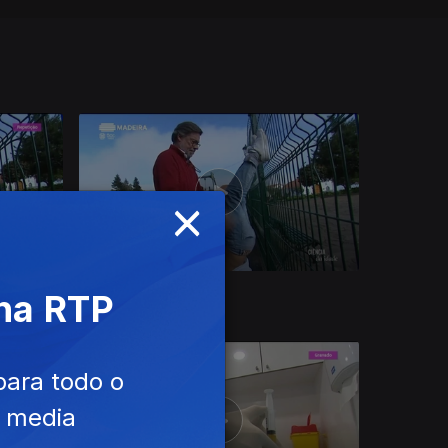
×
Ep. 13
09 jun. 2020
 na RTP
para todo o
e media