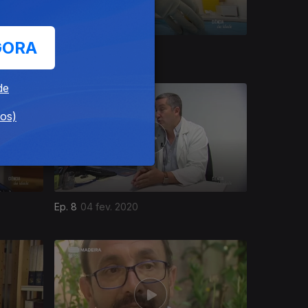
GORA
Ep. 11
12 mai. 2020
de
dos)
Ep. 8
04 fev. 2020