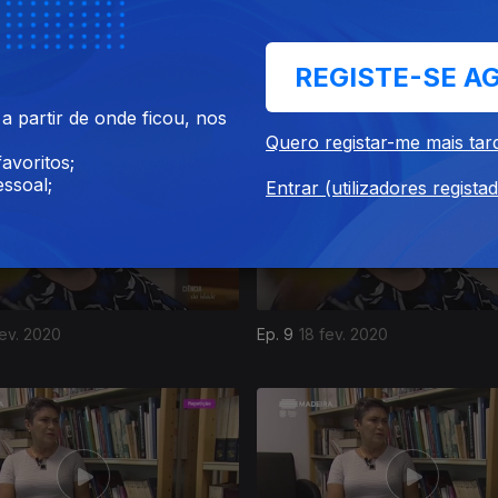
REGISTE-SE A
mai. 2020
Ep. 11
13 mai. 2020
 partir de onde ficou, nos
Quero registar-me mais tar
avoritos;
ssoal;
Entrar (utilizadores regista
fev. 2020
Ep. 9
18 fev. 2020