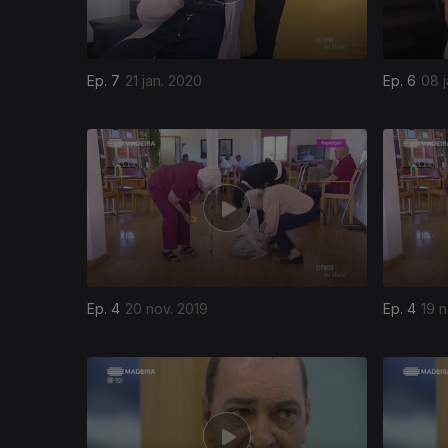
Ep. 7
21 jan. 2020
Ep. 6
08 
Ep. 4
20 nov. 2019
Ep. 4
19 n
432215