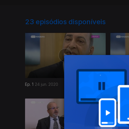
23
episódios disponíveis
Ep. 1
24 jun. 2020
Ep. 1
23 j