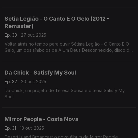
Setia Legião - O Canto E O Gelo (2012 -
Remaster)
Ep. 33
27 out. 2025
Voltar atrás no tempo para ouvir Sétima Legião - O Canto E O
Gelo, um dos símbolos de A Um Deus Desconhecido, disco de
1984 tocado na íntegra no CCB e no Porto.
Da Chick - Satisfy My Soul
Ep. 32
20 out. 2025
Da Chick, um projeto de Teresa Sousa e o tema Satisfy My
Soul.
Mirror People - Costa Nova
Ep. 31
13 out. 2025
Desert Island Broadcast,o novo álbum de Mirror People,