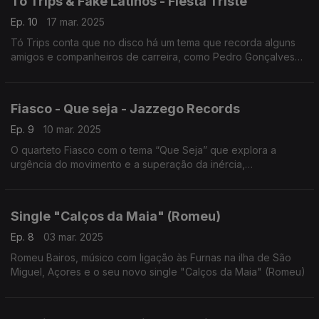
Tó Trips & Fake Latinos - Fiesta Triste
Ep. 10
17 mar. 2025
Tó Trips conta que no disco há um tema que recorda alguns
amigos e companheiros de carreira, como Pedro Gonçalves
dos Dead Combo que já não estão entre nós.Tó Trips & Fake
Latinos com o tema Fiesta Triste.
Fiasco - Que seja - Jazzego Records
Ep. 9
10 mar. 2025
O quarteto Fiasco com o tema “Que Seja” que explora a
urgência do movimento e a superação da inércia,
impulsionada pela voz envolvente de Helena Neto.
Single "Calços da Maia" (Romeu)
Ep. 8
03 mar. 2025
Romeu Bairos, músico com ligação às Furnas na ilha de São
Miguel, Açores e o seu novo single "Calços da Maia" (Romeu)