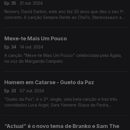
Ep. 35
21 out. 2024
Noiserv, David Santos, este ano faz 20 anos que deu o seu 1º.
concerto. A canção Sempre Rente ao Cha?o, Stereossauro a
remisturar Noiserv.
Mexe-te Mais Um Pouco
Ep. 34
14 out. 2024
A canção "Mexe-te Mais Um Pouco" celebrizada pela Ágata,
na voz de Margarida Campelo
Homem em Catarse - Gueto da Paz
Ep. 33
07 out. 2024
“Gueto da Paz”, é o 2º. single, uma bela canção e traz três
convidados Luca Argel, Sara Yasmine (Sopa de Pedra,
Retimbrar), Nuno Prata (Ornatos Violeta, Cara de Espelho)
uniram-se a Homem em Catarse, nome artístico escolhido por
Afonso Dorido.
“Actual” é o novo tema de Branko e Sam The