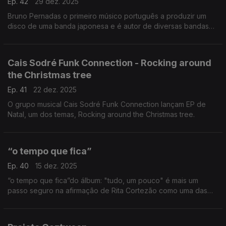
Ep. 42
29 dez. 2025
Bruno Pernadas o primeiro músico português a produzir um
disco de uma banda japonesa e é autor de diversas bandas
sonoras. Steady Grace, um dos temas até ao novo disco a
editar no início do próximo ano.
Cais Sodré Funk Connection - Rocking around
the Christmas tree
Ep. 41
22 dez. 2025
O grupo musical Cais Sodré Funk Connection lançam EP de
Natal, um dos temas, Rocking around the Christmas tree.
“o tempo que fica”
Ep. 40
15 dez. 2025
“o tempo que fica”do álbum: "tudo, um pouco" é mais um
passo seguro na afirmação de Rita Cortezão como uma das
mais promissoras vozes da nova música portuguesa.