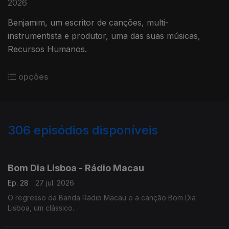
2026
Benjamim, um escritor de canções, multi-
instrumentista e produtor, uma das suas músicas,
Recursos Humanos.
opções
306
episódios disponíveis
923865
906585
885039
857789
834278
815363
791563
766279
745480
Bom Dia Lisboa - Rádio Macau
Ep. 28
27 jul. 2026
O regresso da Banda Rádio Macau e a canção Bom Dia
Lisboa, um clássico.