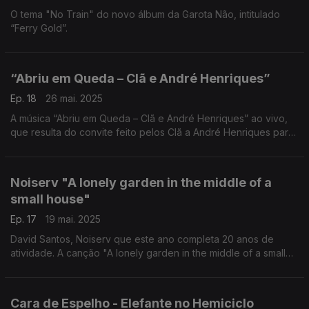
O tema "No Train" do novo álbum da Garota Não, intitulado
“Ferry Gold”.
“Abriu em Queda – Clã e André Henriques”
Ep. 18
26 mai. 2025
A música “Abriu em Queda – Clã e André Henriques” ao vivo,
que resulta do convite feito pelos Clã a André Henriques para
participar no concerto da banda portuense no Teatro Tivoli.
Noiserv "A lonely garden in the middle of a
small house"
Ep. 17
19 mai. 2025
David Santos, Noiserv que este ano completa 20 anos de
atividade. A canção "A lonely garden in the middle of a small
house" é um convite para entrar num mundo interior tão
silencioso quanto eloquente.
Cara de Espelho - Elefante no Hemiciclo