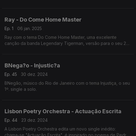
álbum.
Ray - Do Come Home Master
Ep. 1
06 jan. 2025
Ray com o tema Do Come Home Master, uma excelente
canção da banda Legendary Tigerman, versão para o seu 2º.
single do disco "Bufalo" e será editado brevemente.
BNega?o - Injustic?a
Ep. 45
30 dez. 2024
BNegão, músico do Rio de Janeiro com o tema Injustiça, o seu
1º. single a solo.
Lisbon Poetry Orchestra - Actuação Escrita
Ep. 44
23 dez. 2024
A Lisbon Poetry Orchestra edita um novo single inédito:
chama-se "Actuação Escrita", é inspirado no poema de Pedro