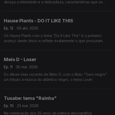
abraça a intimidade e a delicadeza, características que se
tornaram a assinatura do músico e uma das canções
"Primavera".
Hause Plants - DO IT LIKE THIS
Ep. 12
06 abr. 2026
Os Hause Plants com o tema “Do It Like This” é o primeiro
avanço deste disco e reflete exatamente o que procuram
nesta nova fase da banda.
Melo D - Loser
Ep. 11
30 mar. 2026
Do álbum mias recente de Melo D, com o título "Ouro negro"
um tributo à música do atlântico negro, o tema Loser.
Tusabe: tema "Rainha"
Ep. 10
23 mar. 2026
Na celebração dos 20 anos da editora discográfica