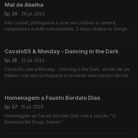
Mel de Abelha
Ep. 29
29 jul. 2024
Inês Loubet, portuguesa a viver em Londres é cantora,
compositora e multi-instrumentista. O disco chama-se Senga e
o tema Mel de Abelha.
Cavalo55 & Monday - Dancing in the Dark
Ep. 28
22 jul. 2024
Cavalo55 com a Monday - Dancing in the Dark, versão de um
italiano com uma portuguesa a recriaram esta canção da nossa
história e do rock in roll.
Homenagem a Fausto Bordalo Dias
Ep. 27
15 jul. 2024
Homenagem ao Fausto Bordalo Dias com a canção "O
Romance De Diogo Soares".