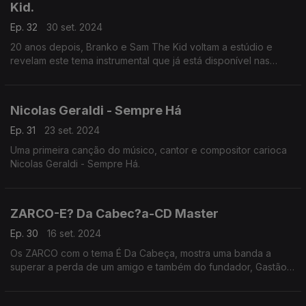
Kid.
Ep. 32
30 set. 2024
20 anos depois, Branko e Sam The Kid voltam a estúdio e
revelam este tema instrumental que já está disponível nas
plataformas digitais.
Nicolas Geraldi - Sempre Há
Ep. 31
23 set. 2024
Uma primeira canção do músico, cantor e compositor carioca
Nicolas Geraldi - Sempre Há.
ZARCO-E? Da Cabec?a-CD Master
Ep. 30
16 set. 2024
Os ZARCO com o tema É Da Cabeça, mostra uma banda a
superar a perda de um amigo e também do fundador, Gastão
Elias. Muito competente do ponto de vista instrumental e com
uma dimensão poética muito interessante.