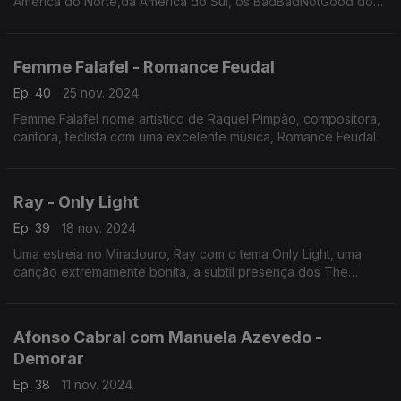
América do Norte,da América do Sul, os BadBadNotGood do
Canadá e o Tim Bernardes de São Paulo.
Femme Falafel - Romance Feudal
Ep. 40
25 nov. 2024
Femme Falafel nome artístico de Raquel Pimpão, compositora,
cantora, teclista com uma excelente música, Romance Feudal.
Ray - Only Light
Ep. 39
18 nov. 2024
Uma estreia no Miradouro, Ray com o tema Only Light, uma
canção extremamente bonita, a subtil presença dos The
Legendary Tigerman.
Afonso Cabral com Manuela Azevedo -
Demorar
Ep. 38
11 nov. 2024