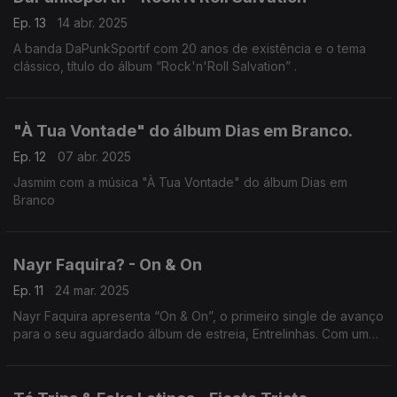
Ep. 13
14 abr. 2025
A banda DaPunkSportif com 20 anos de existência e o tema
clássico, título do álbum “Rock'n'Roll Salvation” .
"À Tua Vontade" do álbum Dias em Branco.
Ep. 12
07 abr. 2025
Jasmim com a música "À Tua Vontade" do álbum Dias em
Branco
Nayr Faquira? - On & On
Ep. 11
24 mar. 2025
Nayr Faquira apresenta “On & On”, o primeiro single de avanço
para o seu aguardado álbum de estreia, Entrelinhas. Com uma
sonoridade que cruza influências do rnb/hip-hop e soul,