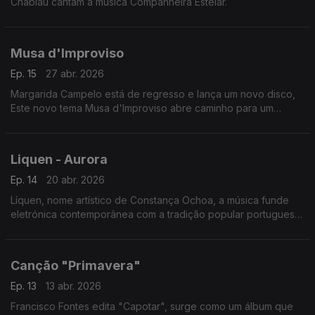
Chablau cantam a música Companheira Estelar.
Musa d'Improviso
Ep. 15
27 abr. 2026
Margarida Campelo está de regresso e lança um novo disco,
Este novo tema Musa d'Improviso abre caminho para um
capítulo renovado na sua discografia.
Liquen - Aurora
Ep. 14
20 abr. 2026
Líquen, nome artístico de Constança Ochoa, a música funde
eletrónica contemporânea com a tradição popular portuguesa,
incluindo um sample da Brigada Víctor Jara, o tema "Aurora" .
Canção "Primavera"
Ep. 13
13 abr. 2026
Francisco Fontes edita "Capotar", surge como um álbum que