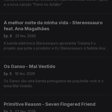
e a nova canção "Forró no Asfalto"
A melhor noite da minha vida - Stereossauro
feat. Ana Magalhães
Ep. 6
23 fev. 2026
A banda eletrónica Stereossauro apresenta Tristana II o
projeto que junta o produtor e DJ Stereossauro à fadista Ana
Magalhães e o tema A melhor noite da minha vida.
Os Ganso - Mal Vestido
Ep. 5
16 fev. 2026
Os Ganso são uma banda portuguesa de pop/indie rock e o
tema Mal Vestido.
Primitive Reason - Seven Fingered Friend
Ep. 3
02 fev. 2026