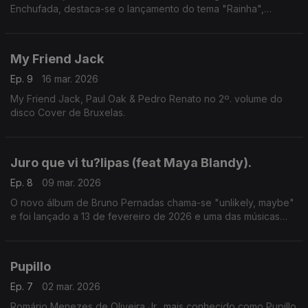
Enchufada, destaca-se o lançamento do tema "Rainha",
produzido por Tusabe.
My Friend Jack
Ep. 9
16 mar. 2026
My Friend Jack, Paul Oak & Pedro Renato no 2º. volume do
disco Cover de Bruxelas.
Juro que vi tu?lipas (feat Maya Blandy).
Ep. 8
09 mar. 2026
O novo álbum de Bruno Pernadas chama-se "unlikely, maybe"
e foi lançado a 13 de fevereiro de 2026 e uma das músicas
Juro que vi tulipas (feat Maya Blandy).
Pupillo
Ep. 7
02 mar. 2026
Romário Menezes de Oliveira Jr., mais conhecido como Pupillo