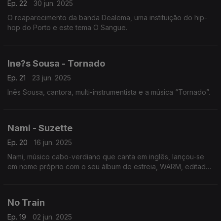
Ep. 22
30 jun. 2025
O reaparecimento da banda Dealema, uma instituição do hip-
hop do Porto e este tema O Sangue.
Ine?s Sousa - Tornado
Ep. 21
23 jun. 2025
Inês Sousa, cantora, multi-instrumentista e a música “Tornado”.
Nami - Suzette
Ep. 20
16 jun. 2025
Nami, músico cabo-verdiano que canta em inglês, lançou-se
em nome próprio com o seu álbum de estreia, WARM, editado
pelo seu próprio selo, ONDAS e o single Suzette.
No Train
Ep. 19
02 jun. 2025