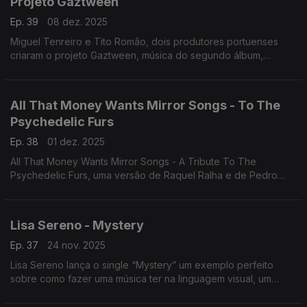
Projeto Gaztween
Ep. 39
08 dez. 2025
Miguel Tenreiro e Tito Romão, dois produtores portuenses
criaram o projeto Gaztween, música do segundo álbum,
Peaceful Nights.
All That Money Wants Mirror Songs - To The
Psychedelic Furs
Ep. 38
01 dez. 2025
All That Money Wants Mirror Songs - A Tribute To The
Psychedelic Furs, uma versão de Raquel Ralha e de Pedro
Renato
Lisa Sereno - Mystery
Ep. 37
24 nov. 2025
Lisa Sereno lança o single “Mystery” um exemplo perfeito
sobre como fazer uma música ter na linguagem visual, um
avanço para o EP Belonging