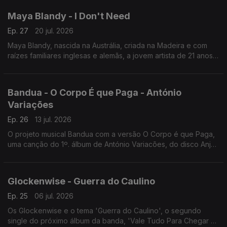
Maya Blandy - I Don't Need
Ep. 27
20 jul. 2026
Maya Blandy, nascida na Austrália, criada na Madeira e com
raízes familiares inglesas e alemãs, a jovem artista de 21 anos
tem vindo a construir uma carreira. Uma das suas canções, I
Don't Need.
Bandua - O Corpo É que Paga - António
Variações
Ep. 26
13 jul. 2026
O projeto musical Bandua com a versão O Corpo é que Paga,
uma canção do 1º. álbum de António Variacões, do disco Anjo
da Guarda.
Glockenwise - Guerra do Caulino
Ep. 25
06 jul. 2026
Os Glockenwise e o tema 'Guerra do Caulino', o segundo
single do próximo álbum da banda, 'Vale Tudo Para Chegar a