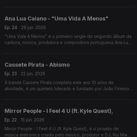
Algum Lado'.
Ana Lua Caiano - "Uma Vida A Menos"
Ep. 24
29 jun. 2026
"Uma Vida A Menos" é o primeiro single do segundo álbum da
cantora, música, produtora e compositora portuguesa Ana Lua
Caiano, com lançamento previsto para o final de 2026.
Cassete Pirata - Abismo
Ep. 23
22 jun. 2026
A banda Cassete Pirata completa este ano 10 anos de
atividade, é um quinteto liderado e fundado por João Firmino
"Pir" . A canção intitula-se Abismo.
Mirror People - I Feel 4 U (ft. Kyle Quest),
Ep. 22
15 jun. 2026
Mirror People - I Feel 4 U (ft. Kyle Quest), é o projeto de
música eletrónica criado pelo músico, produtor e DJ, Rui Maia