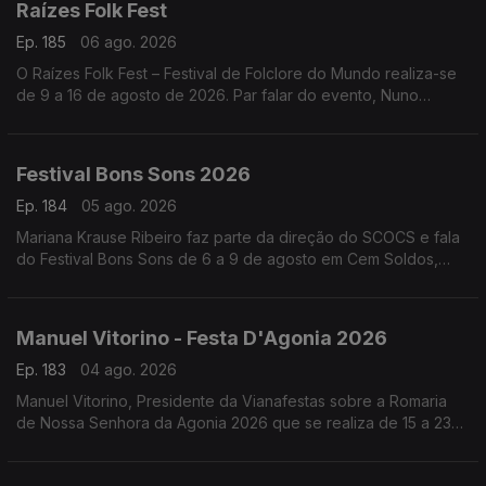
Raízes Folk Fest
Ep. 185
06 ago. 2026
O Raízes Folk Fest – Festival de Folclore do Mundo realiza-se
de 9 a 16 de agosto de 2026. Par falar do evento, Nuno
Leitão, responsável pelo Rancho Folclórico Recreativo Clube
Bonjardim.
Festival Bons Sons 2026
Ep. 184
05 ago. 2026
Mariana Krause Ribeiro faz parte da direção do SCOCS e fala
do Festival Bons Sons de 6 a 9 de agosto em Cem Soldos,
Tomar que se volta a transformar numa aldeia-festival, este
ano sob a ideia de resistência.
Manuel Vitorino - Festa D'Agonia 2026
Ep. 183
04 ago. 2026
Manuel Vitorino, Presidente da Vianafestas sobre a Romaria
de Nossa Senhora da Agonia 2026 que se realiza de 15 a 23
de agosto em Viana do Castelo que volta a ser o palco da
tradição, da devoção e da alegria.