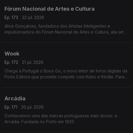
Fórum Nacional de Artes e Cultura
Ep. 173
22 jul. 2026
Alice Gonçalves, fundadora dos Artistas Inteligentes e
impulsionadora do Fórum Nacional de Artes e Cultura, alia arte,
estratégia e políticas culturais. Jurista de formação, dedicou-se
à gestão cultural aos 26 anos
Wook
Ep. 172
21 jul. 2026
Chega a Portugal o Boox Go, o novo leitor de livros digitais da
Porto Editora que promete competir com Kobo e Kindle. Para
apresentar esta novidade, recebemos Rui Aragão, diretor da
Wook.
Arcádia
Ep. 171
20 jul. 2026
Conhecemos uma das marcas portuguesas mais doces: a
Arcádia. Fundada no Porto em 1933