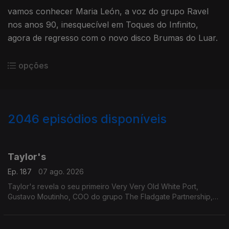
vamos conhecer Maria León, a voz do grupo Ravel
nos anos 90, inesquecível em Toques do Infinito,
agora de regresso com o novo disco Brumas do Luar.
opções
2046
episódios disponíveis
947328
942661
938347
934283
Taylor's
Ep. 187
07 ago. 2026
Taylor's revela o seu primeiro Very Very Old White Port,
Gustavo Moutinho, COO do grupo The Fladgate Partnership,
detentor da Taylor's para nos falar destes vinhos tão
especiais.