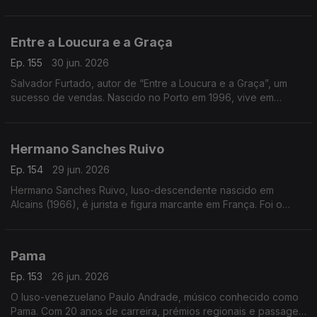
celebra a força, a emoção e a voz feminina no fado
Entre a Loucura e a Graça
Ep. 155
30 jun. 2026
Salvador Furtado, autor de “Entre a Loucura e a Graça”, um
sucesso de vendas. Nascido no Porto em 1996, vive em
Lisboa, é licenciado em História
Hermano Sanches Ruivo
Ep. 154
29 jun. 2026
Hermano Sanches Ruivo, luso-descendente nascido em
Alcains (1966), é jurista e figura marcante em França. Foi o
primeiro português vereador em Paris e destacou-se na
promoção da língua, cultura e diáspora portuguesa
Pama
Ep. 153
26 jun. 2026
O luso-venezuelano Paulo Andrade, músico conhecido como
Pama. Com 20 anos de carreira, prémios regionais e passagem