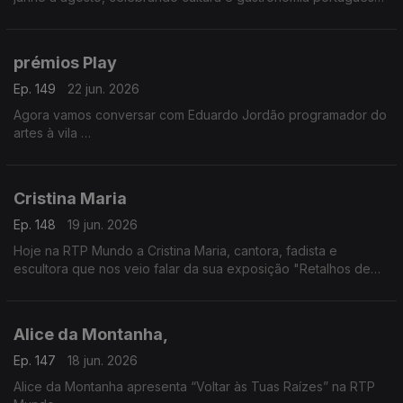
Evento pensado para emigrantes. Nuno Fernandes apresenta
a iniciativa
prémios Play
Ep. 149
22 jun. 2026
Agora vamos conversar com Eduardo Jordão programador do
artes à vila
Vamos falar das candidaturas aos prémios Play, promovidos
pela Audiogest, e que decorrem até dia 26 de junho
Cristina Maria
Ep. 148
19 jun. 2026
Hoje na RTP Mundo a Cristina Maria, cantora, fadista e
escultora que nos veio falar da sua exposição "Retalhos de
Vida", um pouco da sua história e das suas vivências e
inspirada nos efeitos da tempestade.
Alice da Montanha,
Ep. 147
18 jun. 2026
Alice da Montanha apresenta “Voltar às Tuas Raízes” na RTP