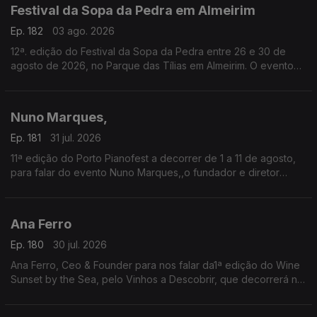
Festival da Sopa da Pedra em Almeirim
Ep. 182
03 ago. 2026
12ª. edição do Festival da Sopa da Pedra entre 26 e 30 de
agosto de 2026, no Parque das Tílias em Almeirim. O evento
celebra a gastronomia ribatejana, onde se destaca o famoso
prato certificado, e conta com concertos, artesanato e
tasquinhas.
Nuno Marques,
O grão-confrade Luís Manso da Confraria Gastronómica de
Almeirim fala sobre este símbolo da gastronomia.
Ep. 181
31 jul. 2026
11ª edição do Porto Pianofest a decorrer de 1 a 11 de agosto,
para falar do evento Nuno Marques,,o fundador e diretor
artístico deste festival internacional de piano realizado no
Porto e ligado a Nova Iorque.
Ana Ferro
Ep. 180
30 jul. 2026
Ana Ferro, Ceo & Founder para nos falar da1ª edição do Wine
Sunset by the Sea, pelo Vinhos a Descobrir, que decorrerá no
dia 1 de agosto na Figueira da Foz.