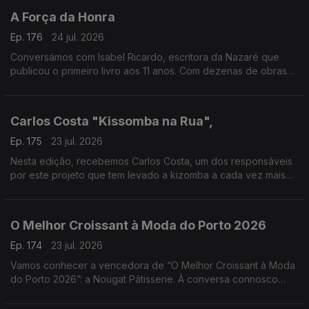
A Força da Honra
Ep. 176
24 jul. 2026
Conversámos com Isabel Ricardo, escritora da Nazaré que
publicou o primeiro livro aos 11 anos. Com dezenas de obras
premiadas e traduzidas, estreia-se agora no romance histórico
com “A Força da Honra”
Carlos Costa "Kissomba na Rua",
Ep. 175
23 jul. 2026
Nesta edição, recebemos Carlos Costa, um dos responsáveis
por este projeto que tem levado a kizomba a cada vez mais
pessoas, promovendo a dança, a cultura e o convívio em
espaços públicos.
O Melhor Croissant à Moda do Porto 2026
Ep. 174
23 jul. 2026
Vamos conhecer a vencedora de “O Melhor Croissant à Moda
do Porto 2026”: a Nougat Pâtisserie. À conversa connosco
estarão o Chefe Pasteleiro Daniel Leal e a cake designer
Juliana Couto