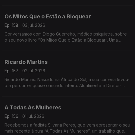
cidade. Onde a comunidade se reúne para matar saudades e
apoiar a Seleção
Os Mitos Que o Estão a Bloquear
Ep. 158
03 jul. 2026
Conversamos com Diogo Guerreiro, médico psiquiatra, sobre
o seu novo livro “Os Mitos Que o Estão a Bloquear”. Uma
reflexão sobre as crenças que podem estar a limitar o nosso
potencial
Ricardo Martins
Ep. 157
02 jul. 2026
Ricardo Martins. Nascido na África do Sul, a sua carreira levou-
o a percorrer quase o mundo inteiro. Atualmente é Diretor-
Geral da Cegoc
A Todas As Mulheres
Ep. 156
01 jul. 2026
Recebemos a fadista Silvana Peres, que vem apresentar o seu
mais recente álbum “A Todas As Mulheres”, um trabalho que