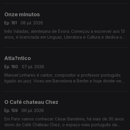
Comunista e o Pide"
Onze minutos
Ep. 161
08 jul. 2026
Inês Valadas, alentejana de Évora. Começou a escrever aos 13
anos, é licenciada em Línguas, Literatura e Cultura e dedica-se
ao universo do dark romance. Agora estreia-se com o livro
“Onze Minutos”
Atla?ntico
Ep. 160
07 jul. 2026
Manuel Linhares é cantor, compositor e professor português
ligado ao jazz. Viveu em Barcelona e Berlim e hoje divide-se
entre Nova Iorque e o Porto. Apresenta agora o novo disco
“Atlântico”
O Café chateau Chez
Ep. 159
06 jul. 2026
Em Paris vamos conhecer César Bandeira, há mais de 30 anos
dono do Café Château Chez, o espaço mais português da