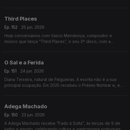
pelo The Voice, divide a música com uma barbearia no centro
da Mealhada
Third Places
Ep. 152
25 jun. 2026
Hoje conversamos com Vasco Mendonça, compositor e
músico que lança “Third Places”, o seu 3º disco, com a
participação de nomes de destaque. Um especialista em
música contemporânea.
O Sal e a Ferida
Ep. 151
24 jun. 2026
Diana Teixeira, natural de Felgueiras. A escrita não é a sua
principal ocupação. Em 2025 recebeu o Prémio Nortear e, em
2026, venceu o Prémio Lions com “O Sal e a Ferida
Adega Machado
Ep. 150
23 jun. 2026
A Adega Machado recebe “Fado à Solta”, às terças de 9 de
junho a agosto, celebrando cultura e gastronomia portuguesa.