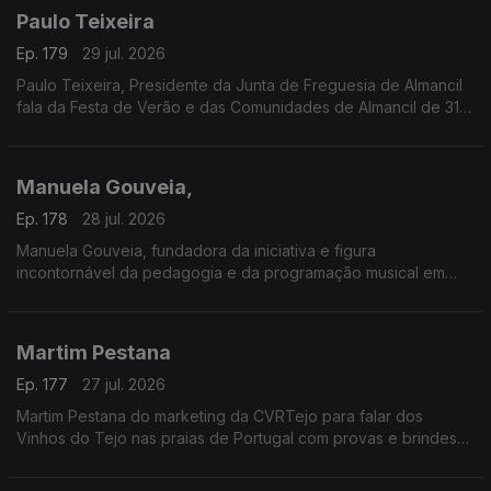
Paulo Teixeira
Ep. 179
29 jul. 2026
Paulo Teixeira, Presidente da Junta de Freguesia de Almancil
fala da Festa de Verão e das Comunidades de Almancil de 31
julho a 2 de agosto. O Jardim das Comunidades volta a ser o
ponto de encontro do verão com grandes concertos,
gastronomia típica, artesanato e muita animação.
Manuela Gouveia,
A entrada é gratuita e as portas abrem todos os dias às 18h00.
Ep. 178
28 jul. 2026
Manuela Gouveia, fundadora da iniciativa e figura
incontornável da pedagogia e da programação musical em
Portugal, sobre a Semana Internacional de Piano de Óbidos
(SIPO) a 31.ª edição entre 26 de junho e 4 de agosto de 2026
promovida pela ACIM, reafirmando o seu papel enquanto
Martim Pestana
referência nacional e internacional na formação e
apresentação pianística.
Ep. 177
27 jul. 2026
Martim Pestana do marketing da CVRTejo para falar dos
Vinhos do Tejo nas praias de Portugal com provas e brindes
de 11 de julho a 15 de agosto.