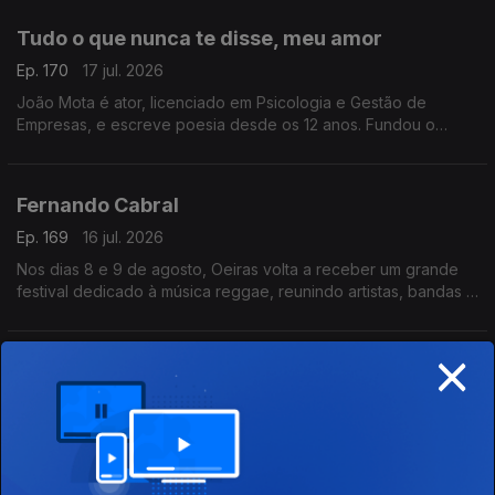
Tudo o que nunca te disse, meu amor
Ep. 170
17 jul. 2026
João Mota é ator, licenciado em Psicologia e Gestão de
Empresas, e escreve poesia desde os 12 anos. Fundou o
Clube de Poesia da UAL e estreia-se agora com o livro Tudo o
que nunca te disse, meu amor.
Fernando Cabral
Ep. 169
16 jul. 2026
Nos dias 8 e 9 de agosto, Oeiras volta a receber um grande
festival dedicado à música reggae, reunindo artistas, bandas e
amantes deste género musical num ambiente de celebração,
diversidade e partilha
×
Se Disser a Verdade, Estarei a Mentir-te
Ep. 168
16 jul. 2026
Frederico D’Orey: português nascido em Petrópolis,
doutorado em Ciências Empresariais. Com mais de 20 anos em
gestão, marketing e comunicação, lançou Nascido de Ninguém