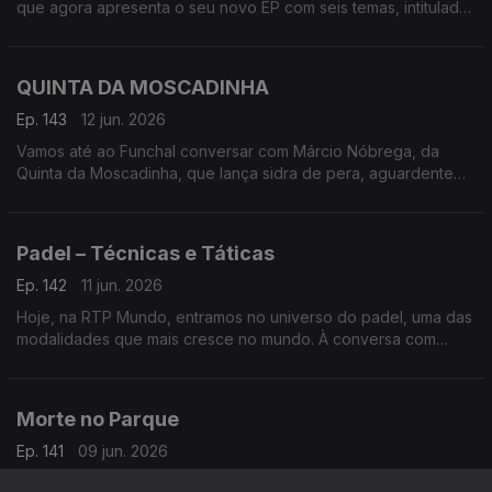
que agora apresenta o seu novo EP com seis temas, intitulado
de forma original ‘Bernardo Emídio’
QUINTA DA MOSCADINHA
Ep. 143
12 jun. 2026
Vamos até ao Funchal conversar com Márcio Nóbrega, da
Quinta da Moscadinha, que lança sidra de pera, aguardente
de maçã e espumantes feitos a partir dos pomares da
Camacha
Padel – Técnicas e Táticas
Ep. 142
11 jun. 2026
Hoje, na RTP Mundo, entramos no universo do padel, uma das
modalidades que mais cresce no mundo. À conversa com
José Galante e Miguel Pombeiro, autores do livro Padel –
Técnicas e Táticas
Morte no Parque
Ep. 141
09 jun. 2026
Vamos conversar com Lourenço Seruya, ator com mais de 10