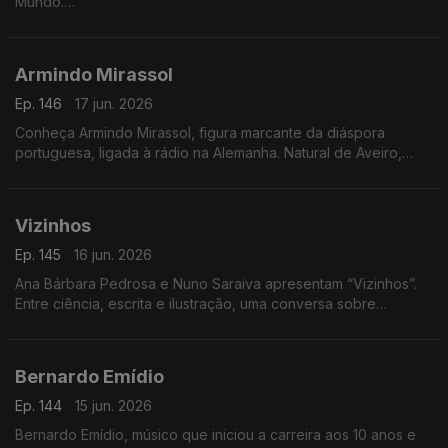
Mundo.
A autora e divulgadora de práticas de vida sustentável Alice
da Montanha é a convidada da Isabel Flora na RTP Mundo,
Armindo Mirassol
onde apresenta o seu mais recente livro, Voltar às Tuas
Raízes. A obra propõe uma reflexão sobre a ligação entre o
Ep. 146
17 jun. 2026
ser humano e a natureza, incentivando um regresso a hábitos
Conheça Armindo Mirassol, figura marcante da diáspora
mais conscientes e alinhados com os ritmos naturais.
portuguesa, ligada à rádio na Alemanha. Natural de Aveiro,
emigrou aos 14 anos, passou pela Venezuela e fixou-se na
Alemanha
Vizinhos
Ep. 145
16 jun. 2026
Ana Bárbara Pedrosa e Nuno Saraiva apresentam “Vizinhos”.
Entre ciência, escrita e ilustração, uma conversa sobre
cidades, identidade e histórias que nos ligam
Bernardo Emídio
Ep. 144
15 jun. 2026
Bernardo Emídio, músico que iniciou a carreira aos 10 anos e