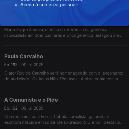
cultural
Aceda à sua área pessoal;
O Que os Genes Dizem sobre Mim
Ep. 164
10 jul. 2026
Marta Zegre Amorim, médica e referência na genética.
Especialista em doenças raras e oncogenética, estagiou além-
fronteiras e lança agora O Que os Genes Dizem sobre Mim,
uma viagem ao ADN.
Paula Carvalho
Ep. 163
09 jul. 2026
O ator Ruy de Carvalho será homenageado com o lançamento
do audiolivro “Os Anjos Não Têm Asas”. A obra conta com a
participação do próprio ator e de membros da sua família,
numa homenagem à sua notável carreira artística.
A Comunista e o Pide
Ep. 162
09 jul. 2026
Conversamos com Felícia Cabrita, jornalista, guionista e
escritora nascida em Loulé. De Expresso, SIC e Sol, destacou-
se por grandes investigações. Apresenta agora o livro “A