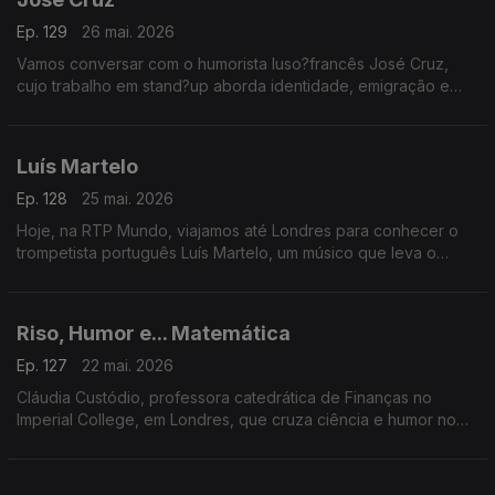
Ep. 129
26 mai. 2026
Vamos conversar com o humorista luso?francês José Cruz,
cujo trabalho em stand?up aborda identidade, emigração e
choque cultural, retratando com humor o quotidiano dos
portugueses em França
Luís Martelo
Ep. 128
25 mai. 2026
Hoje, na RTP Mundo, viajamos até Londres para conhecer o
trompetista português Luís Martelo, um músico que leva o
talento nacional além-fronteiras
Riso, Humor e... Matemática
Ep. 127
22 mai. 2026
Cláudia Custódio, professora catedrática de Finanças no
Imperial College, em Londres, que cruza ciência e humor no
novo livro Riso, Humor e… Matemática