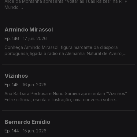
Alice da Montanha apresenta “Voltar às Tuas Raízes” na RTP
Mundo.
A autora e divulgadora de práticas de vida sustentável Alice
da Montanha é a convidada da Isabel Flora na RTP Mundo,
Armindo Mirassol
onde apresenta o seu mais recente livro, Voltar às Tuas
Raízes. A obra propõe uma reflexão sobre a ligação entre o
Ep. 146
17 jun. 2026
ser humano e a natureza, incentivando um regresso a hábitos
Conheça Armindo Mirassol, figura marcante da diáspora
mais conscientes e alinhados com os ritmos naturais.
portuguesa, ligada à rádio na Alemanha. Natural de Aveiro,
emigrou aos 14 anos, passou pela Venezuela e fixou-se na
Alemanha
Vizinhos
Ep. 145
16 jun. 2026
Ana Bárbara Pedrosa e Nuno Saraiva apresentam “Vizinhos”.
Entre ciência, escrita e ilustração, uma conversa sobre
cidades, identidade e histórias que nos ligam
Bernardo Emídio
Ep. 144
15 jun. 2026