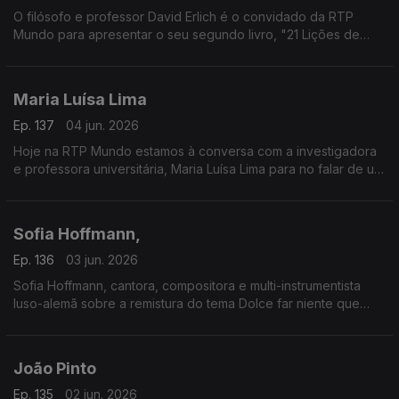
O filósofo e professor David Erlich é o convidado da RTP
Mundo para apresentar o seu segundo livro, "21 Lições de
Filosofia para ter uma vida quase Boa".
Maria Luísa Lima
Ep. 137
04 jun. 2026
Hoje na RTP Mundo estamos à conversa com a investigadora
e professora universitária, Maria Luísa Lima para no falar de um
dos fatores determinantes para a felicidade do ser humano, a
amizade.
Sofia Hoffmann,
Ep. 136
03 jun. 2026
Sofia Hoffmann, cantora, compositora e multi-instrumentista
luso-alemã sobre a remistura do tema Dolce far niente que
decidiu relançar numa parceria com compositor, produtor e
multi-instrumentista britânico Nitin Sawhney. Próximos
espetáculos no Castelo de São Jorge.
João Pinto
Ep. 135
02 jun. 2026