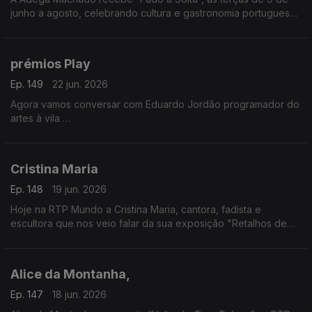
junho a agosto, celebrando cultura e gastronomia portuguesa.
Evento pensado para emigrantes. Nuno Fernandes apresenta
a iniciativa
prémios Play
Ep. 149
22 jun. 2026
Agora vamos conversar com Eduardo Jordão programador do
artes à vila
Vamos falar das candidaturas aos prémios Play, promovidos
pela Audiogest, e que decorrem até dia 26 de junho
Cristina Maria
Ep. 148
19 jun. 2026
Hoje na RTP Mundo a Cristina Maria, cantora, fadista e
escultora que nos veio falar da sua exposição "Retalhos de
Vida", um pouco da sua história e das suas vivências e
inspirada nos efeitos da tempestade.
Alice da Montanha,
Ep. 147
18 jun. 2026