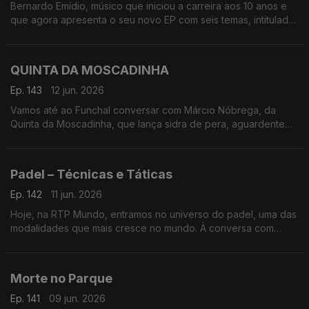
Bernardo Emídio, músico que iniciou a carreira aos 10 anos e
que agora apresenta o seu novo EP com seis temas, intitulado
de forma original ‘Bernardo Emídio’
QUINTA DA MOSCADINHA
Ep. 143
12 jun. 2026
Vamos até ao Funchal conversar com Márcio Nóbrega, da
Quinta da Moscadinha, que lança sidra de pera, aguardente
de maçã e espumantes feitos a partir dos pomares da
Camacha
Padel – Técnicas e Táticas
Ep. 142
11 jun. 2026
Hoje, na RTP Mundo, entramos no universo do padel, uma das
modalidades que mais cresce no mundo. À conversa com
José Galante e Miguel Pombeiro, autores do livro Padel –
Técnicas e Táticas
Morte no Parque
Ep. 141
09 jun. 2026