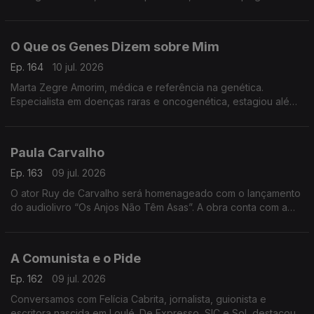
cultura, onde alia inovação, criatividade e impacto no setor
cultural
O Que os Genes Dizem sobre Mim
Ep. 164
10 jul. 2026
Marta Zegre Amorim, médica e referência na genética.
Especialista em doenças raras e oncogenética, estagiou além-
fronteiras e lança agora O Que os Genes Dizem sobre Mim,
uma viagem ao ADN.
Paula Carvalho
Ep. 163
09 jul. 2026
O ator Ruy de Carvalho será homenageado com o lançamento
do audiolivro “Os Anjos Não Têm Asas”. A obra conta com a
participação do próprio ator e de membros da sua família,
numa homenagem à sua notável carreira artística.
A Comunista e o Pide
Ep. 162
09 jul. 2026
Conversamos com Felícia Cabrita, jornalista, guionista e
escritora nascida em Loulé. De Expresso, SIC e Sol, destacou-