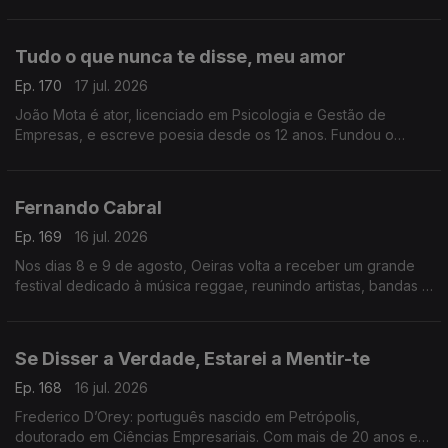
Tudo o que nunca te disse, meu amor
Ep. 170
17 jul. 2026
João Mota é ator, licenciado em Psicologia e Gestão de
Empresas, e escreve poesia desde os 12 anos. Fundou o
Clube de Poesia da UAL e estreia-se agora com o livro Tudo o
que nunca te disse, meu amor.
Fernando Cabral
Ep. 169
16 jul. 2026
Nos dias 8 e 9 de agosto, Oeiras volta a receber um grande
festival dedicado à música reggae, reunindo artistas, bandas e
amantes deste género musical num ambiente de celebração,
diversidade e partilha
Se Disser a Verdade, Estarei a Mentir-te
Ep. 168
16 jul. 2026
Frederico D’Orey: português nascido em Petrópolis,
doutorado em Ciências Empresariais. Com mais de 20 anos em