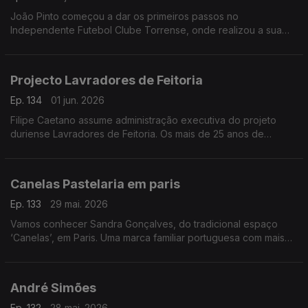
João Pinto começou a dar os primeiros passos no
Independente Futebol Clube Torrense, onde realizou a sua
formação como andebolista, já dá cartas nos maiores palcos
do andebol europeu.
Projecto Lavradores de Feitoria
Ep. 134
01 jun. 2026
Filipe Caetano assume administração executiva do projeto
duriense Lavradores de Feitoria. Os mais de 25 anos de
experiência em marketing e vendas, bem como a formação na
área de vinhos, pesaram nesta decisão no âmbito deste
coletivo constituído por 15 lavradores com vindimas
Canelas Pastelaria em paris
espalhadas pelas três sub-regiões do Douro.
Ep. 133
29 mai. 2026
Vamos conhecer Sandra Gonçalves, do tradicional espaço
‘Canelas’, em Paris. Uma marca familiar portuguesa com mais
de 40 anos, ligada à comunidade e com várias vertentes de
negócio.
André Simões
Ep. 132
28 mai. 2026