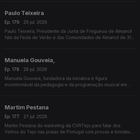
Paulo Teixeira
Ep. 179
29 jul. 2026
Paulo Teixeira, Presidente da Junta de Freguesia de Almancil
fala da Festa de Verão e das Comunidades de Almancil de 31
julho a 2 de agosto. O Jardim das Comunidades volta a ser o
ponto de encontro do verão com grandes concertos,
gastronomia típica, artesanato e muita animação.
Manuela Gouveia,
A entrada é gratuita e as portas abrem todos os dias às 18h00.
Ep. 178
28 jul. 2026
Manuela Gouveia, fundadora da iniciativa e figura
incontornável da pedagogia e da programação musical em
Portugal, sobre a Semana Internacional de Piano de Óbidos
(SIPO) a 31.ª edição entre 26 de junho e 4 de agosto de 2026
promovida pela ACIM, reafirmando o seu papel enquanto
Martim Pestana
referência nacional e internacional na formação e
apresentação pianística.
Ep. 177
27 jul. 2026
Martim Pestana do marketing da CVRTejo para falar dos
Vinhos do Tejo nas praias de Portugal com provas e brindes
de 11 de julho a 15 de agosto.