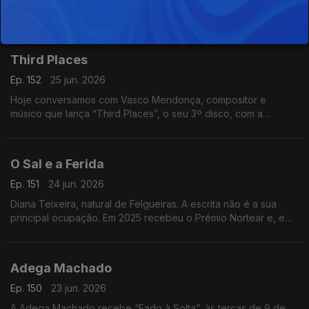
Pama. Com 20 anos de carreira, prémios regionais e passagem
pelo The Voice, divide a música com uma barbearia no centro
da Mealhada
Third Places
Ep. 152
25 jun. 2026
Hoje conversamos com Vasco Mendonça, compositor e
músico que lança “Third Places”, o seu 3º disco, com a
participação de nomes de destaque. Um especialista em
música contemporânea.
O Sal e a Ferida
Ep. 151
24 jun. 2026
Diana Teixeira, natural de Felgueiras. A escrita não é a sua
principal ocupação. Em 2025 recebeu o Prémio Nortear e, em
2026, venceu o Prémio Lions com “O Sal e a Ferida
Adega Machado
Ep. 150
23 jun. 2026
A Adega Machado recebe “Fado à Solta”, às terças de 9 de