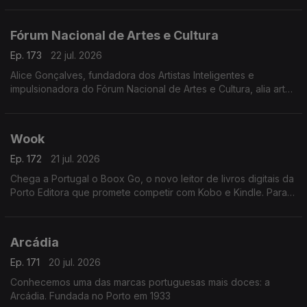
Juliana Couto
Fórum Nacional de Artes e Cultura
Ep. 173
22 jul. 2026
Alice Gonçalves, fundadora dos Artistas Inteligentes e
impulsionadora do Fórum Nacional de Artes e Cultura, alia arte,
estratégia e políticas culturais. Jurista de formação, dedicou-se
à gestão cultural aos 26 anos
Wook
Ep. 172
21 jul. 2026
Chega a Portugal o Boox Go, o novo leitor de livros digitais da
Porto Editora que promete competir com Kobo e Kindle. Para
apresentar esta novidade, recebemos Rui Aragão, diretor da
Wook.
Arcádia
Ep. 171
20 jul. 2026
Conhecemos uma das marcas portuguesas mais doces: a
Arcádia. Fundada no Porto em 1933