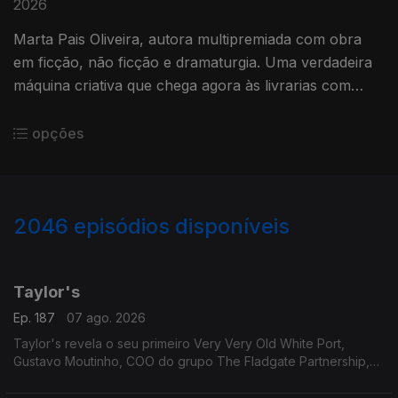
2026
Marta Pais Oliveira, autora multipremiada com obra
em ficção, não ficção e dramaturgia. Uma verdadeira
máquina criativa que chega agora às livrarias com
"Como Caminhar Num Pântano"
opções
2046
episódios disponíveis
947328
942661
938347
934283
931110
Taylor's
Ep. 187
07 ago. 2026
Taylor's revela o seu primeiro Very Very Old White Port,
Gustavo Moutinho, COO do grupo The Fladgate Partnership,
detentor da Taylor's para nos falar destes vinhos tão
especiais.