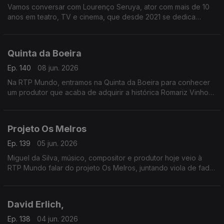
Vamos conversar com Lourenço Seruya, ator com mais de 10
anos em teatro, TV e cinema, que desde 2021 se dedica
também à escrita. Já soma sete livros e apresenta agora Morte
no Parque
Quinta da Boeira
Ep. 140
08 jun. 2026
Na RTP Mundo, entramos na Quinta da Boeira para conhecer
um produtor que acaba de adquirir a histórica Romariz Vinhos.
À conversa com Albino Jorge sobre este novo capítulo no
Vinho do Porto
Projeto Os Melros
Ep. 139
05 jun. 2026
Miguel da Silva, músico, compositor e produtor hoje veio à
RTP Mundo falar do projeto Os Melros, juntando viola de fado,
poemas de João Monge com as vozes da Maria João Luís e
do André Gago.
David Erlich,
Ep. 138
04 jun. 2026