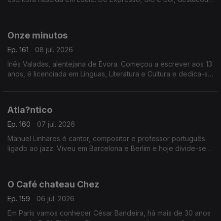
se por grandes investigações. Apresenta agora o livro “A
Comunista e o Pide"
Onze minutos
Ep. 161
08 jul. 2026
Inês Valadas, alentejana de Évora. Começou a escrever aos 13
anos, é licenciada em Línguas, Literatura e Cultura e dedica-se
ao universo do dark romance. Agora estreia-se com o livro
“Onze Minutos”
Atla?ntico
Ep. 160
07 jul. 2026
Manuel Linhares é cantor, compositor e professor português
ligado ao jazz. Viveu em Barcelona e Berlim e hoje divide-se
entre Nova Iorque e o Porto. Apresenta agora o novo disco
“Atlântico”
O Café chateau Chez
Ep. 159
06 jul. 2026
Em Paris vamos conhecer César Bandeira, há mais de 30 anos