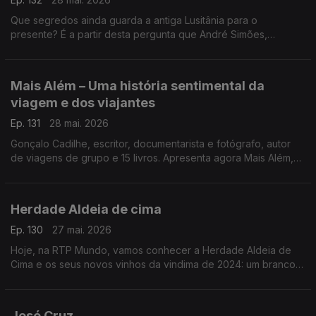
Que segredos ainda guarda a antiga Lusitânia para o
presente? É a partir desta pergunta que André Simões,
professor e investigador em Estudos Clássicos na Faculdade
de Letras da Universidade de Lisboa, chega à RTP Mundo
para apresentar o seu livro Lusitânia.
Mais Além – Uma história sentimental da
viagem e dos viajantes
Ep. 131
28 mai. 2026
Gonçalo Cadilhe, escritor, documentarista e fotógrafo, autor
de viagens de grupo e 15 livros. Apresenta agora Mais Além,
uma história sentimental da viagem e dos viajantes
Herdade Aldeia de cima
Ep. 130
27 mai. 2026
Hoje, na RTP Mundo, vamos conhecer a Herdade Aldeia de
Cima e os seus novos vinhos da vindima de 2024: um branco e
um Alvarinho, numa conversa com António Cavalheiro
José Cruz