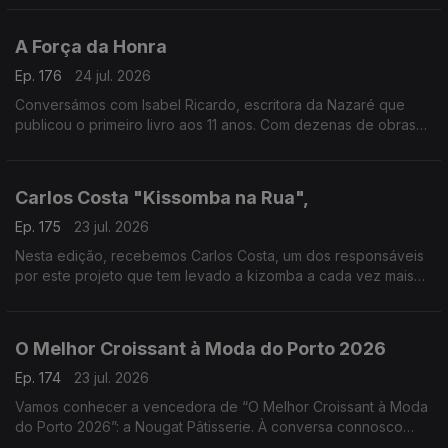
A Força da Honra
Ep. 176
24 jul. 2026
Conversámos com Isabel Ricardo, escritora da Nazaré que
publicou o primeiro livro aos 11 anos. Com dezenas de obras
premiadas e traduzidas, estreia-se agora no romance histórico
com “A Força da Honra”
Carlos Costa "Kissomba na Rua",
Ep. 175
23 jul. 2026
Nesta edição, recebemos Carlos Costa, um dos responsáveis
por este projeto que tem levado a kizomba a cada vez mais
pessoas, promovendo a dança, a cultura e o convívio em
espaços públicos.
O Melhor Croissant à Moda do Porto 2026
Ep. 174
23 jul. 2026
Vamos conhecer a vencedora de “O Melhor Croissant à Moda
do Porto 2026”: a Nougat Pâtisserie. À conversa connosco
estarão o Chefe Pasteleiro Daniel Leal e a cake designer