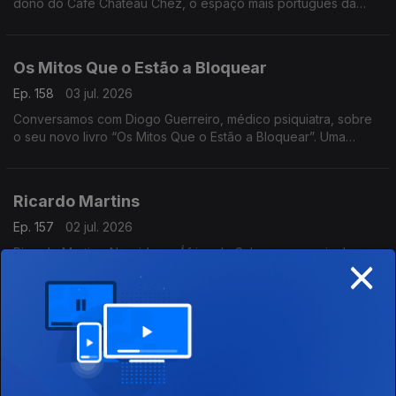
dono do Café Château Chez, o espaço mais português da
cidade. Onde a comunidade se reúne para matar saudades e
apoiar a Seleção
Os Mitos Que o Estão a Bloquear
Ep. 158
03 jul. 2026
Conversamos com Diogo Guerreiro, médico psiquiatra, sobre
o seu novo livro “Os Mitos Que o Estão a Bloquear”. Uma
reflexão sobre as crenças que podem estar a limitar o nosso
potencial
Ricardo Martins
Ep. 157
02 jul. 2026
×
Ricardo Martins. Nascido na África do Sul, a sua carreira levou-
o a percorrer quase o mundo inteiro. Atualmente é Diretor-
Geral da Cegoc
A Todas As Mulheres
Ep. 156
01 jul. 2026
Recebemos a fadista Silvana Peres, que vem apresentar o seu