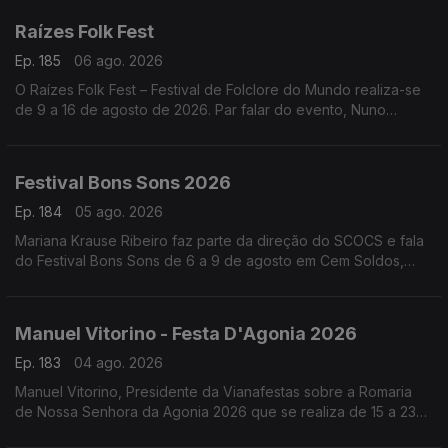
Raízes Folk Fest
Ep. 185
06 ago. 2026
O Raízes Folk Fest – Festival de Folclore do Mundo realiza-se
de 9 a 16 de agosto de 2026. Par falar do evento, Nuno
Leitão, responsável pelo Rancho Folclórico Recreativo Clube
Bonjardim.
Festival Bons Sons 2026
Ep. 184
05 ago. 2026
Mariana Krause Ribeiro faz parte da direção do SCOCS e fala
do Festival Bons Sons de 6 a 9 de agosto em Cem Soldos,
Tomar que se volta a transformar numa aldeia-festival, este
ano sob a ideia de resistência.
Manuel Vitorino - Festa D'Agonia 2026
Ep. 183
04 ago. 2026
Manuel Vitorino, Presidente da Vianafestas sobre a Romaria
de Nossa Senhora da Agonia 2026 que se realiza de 15 a 23
de agosto em Viana do Castelo que volta a ser o palco da