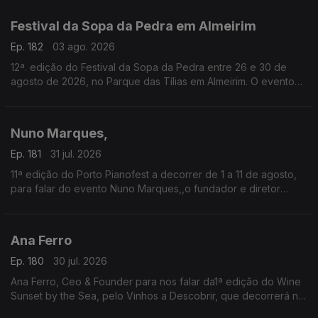
tradição, da devoção e da alegria.
Festival da Sopa da Pedra em Almeirim
Ep. 182
03 ago. 2026
12ª. edição do Festival da Sopa da Pedra entre 26 e 30 de
agosto de 2026, no Parque das Tílias em Almeirim. O evento
celebra a gastronomia ribatejana, onde se destaca o famoso
prato certificado, e conta com concertos, artesanato e
tasquinhas.
Nuno Marques,
O grão-confrade Luís Manso da Confraria Gastronómica de
Almeirim fala sobre este símbolo da gastronomia.
Ep. 181
31 jul. 2026
11ª edição do Porto Pianofest a decorrer de 1 a 11 de agosto,
para falar do evento Nuno Marques,,o fundador e diretor
artístico deste festival internacional de piano realizado no
Porto e ligado a Nova Iorque.
Ana Ferro
Ep. 180
30 jul. 2026
Ana Ferro, Ceo & Founder para nos falar da1ª edição do Wine
Sunset by the Sea, pelo Vinhos a Descobrir, que decorrerá no
dia 1 de agosto na Figueira da Foz.