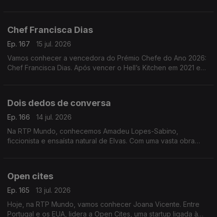
gestão, marketing e comunicação, lançou Nascido de Ninguém
(2024) e Se Disser a Verdade, Estarei a Mentir-te
Chef Francisca Dias
Ep. 167
15 jul. 2026
Vamos conhecer a vencedora do Prémio Chefe do Ano 2026:
Chef Francisca Dias. Após vencer o Hell’s Kitchen em 2021 e
passar por vários restaurantes, concretizou o sonho de abrir o
seu próprio espaço: o Esteva, em Borba
Dois dedos de conversa
Ep. 166
14 jul. 2026
Na RTP Mundo, conhecemos Amadeu Lopes-Sabino,
ficcionista e ensaísta natural de Elvas. Com uma vasta obra
publicada, apresenta agora o seu mais recente livro, O Futuro
Anterior
Open cites
Ep. 165
13 jul. 2026
Hoje, na RTP Mundo, vamos conhecer Joana Vicente. Entre
Portugal e os EUA, lidera a Open Cites, uma startup ligada à