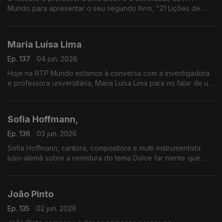
Mundo para apresentar o seu segundo livro, "21 Lições de
Filosofia para ter uma vida quase Boa".
Maria Luísa Lima
Ep. 137
04 jun. 2026
Hoje na RTP Mundo estamos à conversa com a investigadora
e professora universitária, Maria Luísa Lima para no falar de um
dos fatores determinantes para a felicidade do ser humano, a
amizade.
Sofia Hoffmann,
Ep. 136
03 jun. 2026
Sofia Hoffmann, cantora, compositora e multi-instrumentista
luso-alemã sobre a remistura do tema Dolce far niente que
decidiu relançar numa parceria com compositor, produtor e
multi-instrumentista britânico Nitin Sawhney. Próximos
espetáculos no Castelo de São Jorge.
João Pinto
Ep. 135
02 jun. 2026