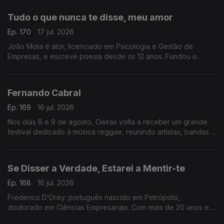
Tudo o que nunca te disse, meu amor
Ep. 170
17 jul. 2026
João Mota é ator, licenciado em Psicologia e Gestão de
Empresas, e escreve poesia desde os 12 anos. Fundou o
Clube de Poesia da UAL e estreia-se agora com o livro Tudo o
que nunca te disse, meu amor.
Fernando Cabral
Ep. 169
16 jul. 2026
Nos dias 8 e 9 de agosto, Oeiras volta a receber um grande
festival dedicado à música reggae, reunindo artistas, bandas e
amantes deste género musical num ambiente de celebração,
diversidade e partilha
Se Disser a Verdade, Estarei a Mentir-te
Ep. 168
16 jul. 2026
Frederico D’Orey: português nascido em Petrópolis,
doutorado em Ciências Empresariais. Com mais de 20 anos em
gestão, marketing e comunicação, lançou Nascido de Ninguém