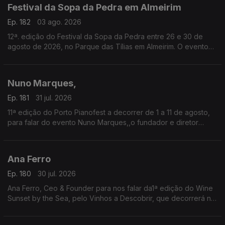
Festival da Sopa da Pedra em Almeirim
Ep. 182
03 ago. 2026
12ª. edição do Festival da Sopa da Pedra entre 26 e 30 de
agosto de 2026, no Parque das Tílias em Almeirim. O evento
celebra a gastronomia ribatejana, onde se destaca o famoso
prato certificado, e conta com concertos, artesanato e
tasquinhas.
Nuno Marques,
O grão-confrade Luís Manso da Confraria Gastronómica de
Almeirim fala sobre este símbolo da gastronomia.
Ep. 181
31 jul. 2026
11ª edição do Porto Pianofest a decorrer de 1 a 11 de agosto,
para falar do evento Nuno Marques,,o fundador e diretor
artístico deste festival internacional de piano realizado no
Porto e ligado a Nova Iorque.
Ana Ferro
Ep. 180
30 jul. 2026
Ana Ferro, Ceo & Founder para nos falar da1ª edição do Wine
Sunset by the Sea, pelo Vinhos a Descobrir, que decorrerá no
dia 1 de agosto na Figueira da Foz.