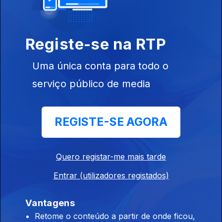
celebra a força, a emoção e a voz feminina no fado
Entre a Loucura e a Graça
Registe-se na RTP
Ep. 155
30 jun. 2026
Salvador Furtado, autor de “Entre a Loucura e a Graça”, um
Uma única conta para todo o
sucesso de vendas. Nascido no Porto em 1996, vive em
Lisboa, é licenciado em História
serviço público de media
Hermano Sanches Ruivo
Ep. 154
29 jun. 2026
REGISTE-SE AGORA
Hermano Sanches Ruivo, luso-descendente nascido em
Alcains (1966), é jurista e figura marcante em França. Foi o
primeiro português vereador em Paris e destacou-se na
Quero registar-me mais tarde
promoção da língua, cultura e diáspora portuguesa
Entrar (utilizadores registados)
Pama
Ep. 153
26 jun. 2026
Vantagens
O luso-venezuelano Paulo Andrade, músico conhecido como
Retome o conteúdo a partir de onde ficou,
Pama. Com 20 anos de carreira, prémios regionais e passagem