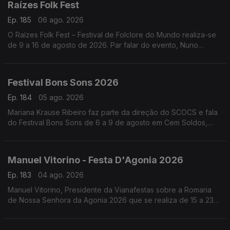
Raízes Folk Fest
Ep. 185
06 ago. 2026
O Raízes Folk Fest – Festival de Folclore do Mundo realiza-se
de 9 a 16 de agosto de 2026. Par falar do evento, Nuno
Leitão, responsável pelo Rancho Folclórico Recreativo Clube
Bonjardim.
Festival Bons Sons 2026
Ep. 184
05 ago. 2026
Mariana Krause Ribeiro faz parte da direção do SCOCS e fala
do Festival Bons Sons de 6 a 9 de agosto em Cem Soldos,
Tomar que se volta a transformar numa aldeia-festival, este
ano sob a ideia de resistência.
Manuel Vitorino - Festa D'Agonia 2026
Ep. 183
04 ago. 2026
Manuel Vitorino, Presidente da Vianafestas sobre a Romaria
de Nossa Senhora da Agonia 2026 que se realiza de 15 a 23
de agosto em Viana do Castelo que volta a ser o palco da
tradição, da devoção e da alegria.