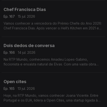
(2024) e Se Disser a Verdade, Estarei a Mentir-te
Chef Francisca Dias
Ep. 167
15 jul. 2026
Vamos conhecer a vencedora do Prémio Chefe do Ano 2026:
Chef Francisca Dias. Após vencer o Hell’s Kitchen em 2021 e
passar por vários restaurantes, concretizou o sonho de abrir o
seu próprio espaço: o Esteva, em Borba
Dois dedos de conversa
Ep. 166
14 jul. 2026
Na RTP Mundo, conhecemos Amadeu Lopes-Sabino,
ficcionista e ensaísta natural de Elvas. Com uma vasta obra
publicada, apresenta agora o seu mais recente livro, O Futuro
Anterior
Open cites
Ep. 165
13 jul. 2026
Hoje, na RTP Mundo, vamos conhecer Joana Vicente. Entre
Portugal e os EUA, lidera a Open Cites, uma startup ligada à
cultura, onde alia inovação, criatividade e impacto no setor