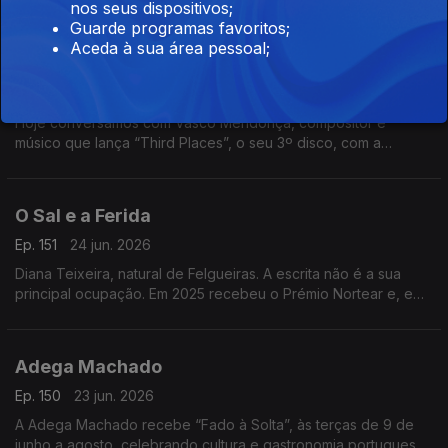
nos seus dispositivos;
pelo The Voice, divide a música com uma barbearia no centro
Guarde programas favoritos;
da Mealhada
Aceda à sua área pessoal;
Third Places
Ep. 152
25 jun. 2026
Hoje conversamos com Vasco Mendonça, compositor e
músico que lança “Third Places”, o seu 3º disco, com a
participação de nomes de destaque. Um especialista em
música contemporânea.
O Sal e a Ferida
Ep. 151
24 jun. 2026
Diana Teixeira, natural de Felgueiras. A escrita não é a sua
principal ocupação. Em 2025 recebeu o Prémio Nortear e, em
2026, venceu o Prémio Lions com “O Sal e a Ferida
Adega Machado
Ep. 150
23 jun. 2026
A Adega Machado recebe “Fado à Solta”, às terças de 9 de
junho a agosto, celebrando cultura e gastronomia portuguesa.