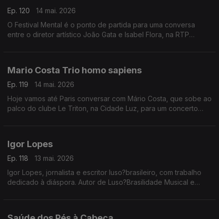
Ep. 120
14 mai. 2026
O Festival Mental é o ponto de partida para uma conversa
entre o diretor artístico João Gata e Isabel Flora, na RTP
Mundo.
Mario Costa Trio homo sapiens
Ep. 119
14 mai. 2026
Hoje vamos até Paris conversar com Mário Costa, que sobe ao
palco do clube Le Triton, na Cidade Luz, para um concerto
que promete levar o melhor da música portuguesa além?
fronteiras
Igor Lopes
Ep. 118
13 mai. 2026
Igor Lopes, jornalista e escritor luso?brasileiro, com trabalho
dedicado à diáspora. Autor de Luso?Brasilidade Musical e
Maria Alcina, a Força da Natureza
Saúde dos Pés à Cabeça