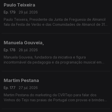
Paulo Teixeira
Ep. 179
29 jul. 2026
Paulo Teixeira, Presidente da Junta de Freguesia de Almancil
fala da Festa de Verão e das Comunidades de Almancil de 31
julho a 2 de agosto. O Jardim das Comunidades volta a ser o
ponto de encontro do verão com grandes concertos,
gastronomia típica, artesanato e muita animação.
Manuela Gouveia,
A entrada é gratuita e as portas abrem todos os dias às 18h00.
Ep. 178
28 jul. 2026
Manuela Gouveia, fundadora da iniciativa e figura
incontornável da pedagogia e da programação musical em
Portugal, sobre a Semana Internacional de Piano de Óbidos
(SIPO) a 31.ª edição entre 26 de junho e 4 de agosto de 2026
promovida pela ACIM, reafirmando o seu papel enquanto
Martim Pestana
referência nacional e internacional na formação e
apresentação pianística.
Ep. 177
27 jul. 2026
Martim Pestana do marketing da CVRTejo para falar dos
Vinhos do Tejo nas praias de Portugal com provas e brindes
de 11 de julho a 15 de agosto.