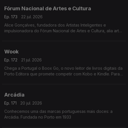
Fórum Nacional de Artes e Cultura
Ep. 173
22 jul. 2026
Alice Gonçalves, fundadora dos Artistas Inteligentes e
impulsionadora do Fórum Nacional de Artes e Cultura, alia arte,
estratégia e políticas culturais. Jurista de formação, dedicou-se
à gestão cultural aos 26 anos
Wook
Ep. 172
21 jul. 2026
Chega a Portugal o Boox Go, o novo leitor de livros digitais da
Porto Editora que promete competir com Kobo e Kindle. Para
apresentar esta novidade, recebemos Rui Aragão, diretor da
Wook.
Arcádia
Ep. 171
20 jul. 2026
Conhecemos uma das marcas portuguesas mais doces: a
Arcádia. Fundada no Porto em 1933