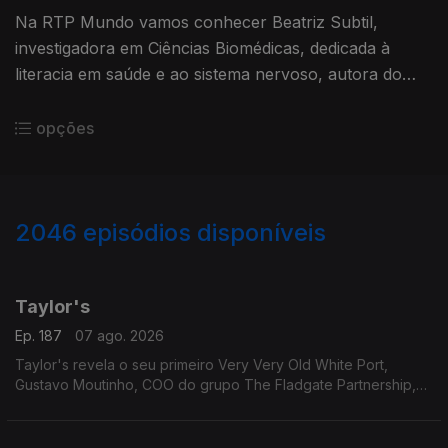
Na RTP Mundo vamos conhecer Beatriz Subtil,
investigadora em Ciências Biomédicas, dedicada à
literacia em saúde e ao sistema nervoso, autora do
livro Desregulados
opções
2046
episódios disponíveis
947328
942661
938347
934283
931110
927767
Taylor's
Ep. 187
07 ago. 2026
Taylor's revela o seu primeiro Very Very Old White Port,
Gustavo Moutinho, COO do grupo The Fladgate Partnership,
detentor da Taylor's para nos falar destes vinhos tão
especiais.