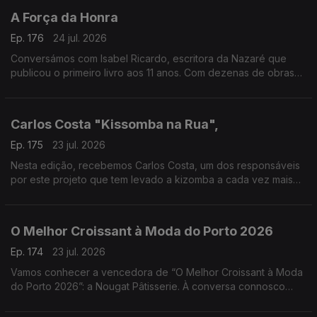
A Força da Honra
Ep. 176
24 jul. 2026
Conversámos com Isabel Ricardo, escritora da Nazaré que
publicou o primeiro livro aos 11 anos. Com dezenas de obras
premiadas e traduzidas, estreia-se agora no romance histórico
com “A Força da Honra”
Carlos Costa "Kissomba na Rua",
Ep. 175
23 jul. 2026
Nesta edição, recebemos Carlos Costa, um dos responsáveis
por este projeto que tem levado a kizomba a cada vez mais
pessoas, promovendo a dança, a cultura e o convívio em
espaços públicos.
O Melhor Croissant à Moda do Porto 2026
Ep. 174
23 jul. 2026
Vamos conhecer a vencedora de “O Melhor Croissant à Moda
do Porto 2026”: a Nougat Pâtisserie. À conversa connosco
estarão o Chefe Pasteleiro Daniel Leal e a cake designer
Juliana Couto