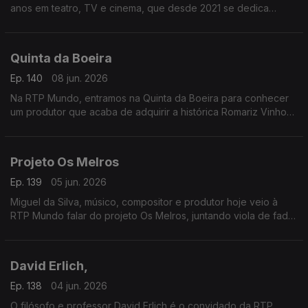
anos em teatro, TV e cinema, que desde 2021 se dedica
também à escrita. Já soma sete livros e apresenta agora Morte
no Parque
Quinta da Boeira
Ep. 140
08 jun. 2026
Na RTP Mundo, entramos na Quinta da Boeira para conhecer
um produtor que acaba de adquirir a histórica Romariz Vinhos.
À conversa com Albino Jorge sobre este novo capítulo no
Vinho do Porto
Projeto Os Melros
Ep. 139
05 jun. 2026
Miguel da Silva, músico, compositor e produtor hoje veio à
RTP Mundo falar do projeto Os Melros, juntando viola de fado,
poemas de João Monge com as vozes da Maria João Luís e
do André Gago.
David Erlich,
Ep. 138
04 jun. 2026
O filósofo e professor David Erlich é o convidado da RTP