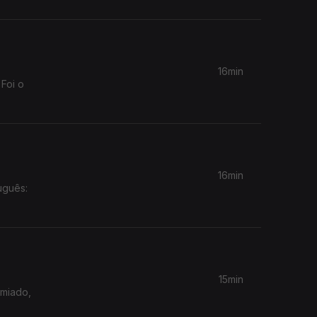
16min
 Foi o
16min
uguês:
15min
emiado,