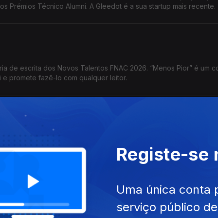
 Prémios Técnico Alumni. A Gleedot é a sua startup mais recente.
a de escrita dos Novos Talentos FNAC 2026. “Menos Pior” é um c
ri e promete fazê-lo com qualquer leitor.
oria de videojogos dos Novos Talentos FNAC 2026. O jogo com qu
Registe-se
 do trabalho numa perspetiva de terror psicológico.
Uma única conta 
serviço público d
Portugal foi atribuído a uma educadora de infância: Marisa Teixeira,