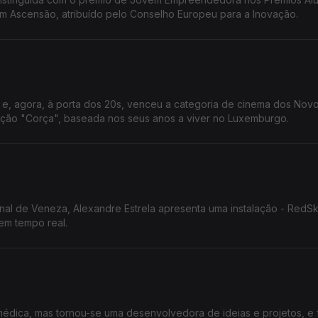
 Ascensão, atribuído pelo Conselho Europeu para a Inovação.
ia e, agora, à porta dos 20s, venceu a categoria de cinema dos Nov
ação "Corça", baseada nos seus anos a viver no Luxemburgo.
enal de Veneza, Alexandre Estrela apresenta uma instalação - RedSk
em tempo real.
édica, mas tornou-se uma desenvolvedora de ideias e projetos, e 