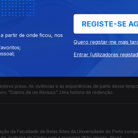
credita que as crianças podem mudar um território.
REGISTE-SE A
 partir de onde ficou, nos
enceu o prémio europeu Upcell Young Scientist Award 2026. Dese
Quero registar-me mais tar
do sólido e impressa em 3D. Promete melhor desempenho e eficiência.
avoritos;
ssoal;
Entrar (utilizadores regista
esteve preso. As vivências e as experiências de parte desse tempo
ivro: "Diários de um Recluso". Uma história de redenção.
ção da Faculdade de Belas Artes da Universidade do Porto conqu
, da Joalharia do Carmo com a proposta "Não chores, Alice".