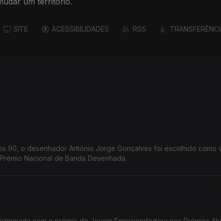
udar um território.
SITE
ACESSIBILIDADES
RSS
TRANSFERÊNCI
nos 90, o desenhador António Jorge Gonçalves foi escolhido como
o Prémio Nacional de Banda Desenhada.
distinguida com o prémio de Jovem Empreendedora nos Prémios Al