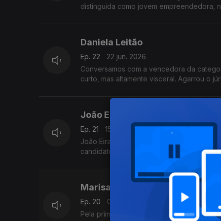
distinguida como jovem empreendedora, nos
Daniela Leitão
Ep. 22
22 jun. 2026
Conversamos com a vencedora da categori
curto, mas altamente visceral. Agarrou o jú
João Eiras Antunes
Ep. 21
15 jun. 2026
João Eiras Antunes foi vencedor da categ
candidatou, Employee 925, explora o mundo
Marisa Teixeira
Ep. 20
08 jun. 2026
Pela primeira vez, o Global Teacher Prize 