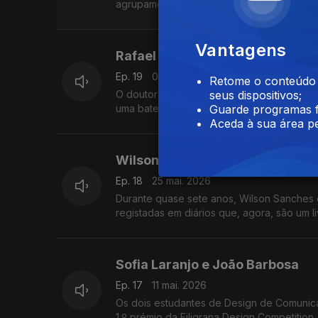
agrupamento de escolas de Alpendorada, a
Vantagens
Rafael Pinto
Ep. 19
01 jun. 2026
Retome o conteúdo a
O doutorando da Universidade do Minho v
seus dispositivos;
uma bateria de lítio sustentável, de esta
Guarde programas f
Aceda à sua área pe
Wilson Sanches
Ep. 18
25 mai. 2026
Durante quase sete anos, Wilson Sanches 
registadas em diários que, agora, são um l
Sofia Laranjo e João Barbosa
Ep. 17
11 mai. 2026
Os dois estudantes de Design de Comunica
1.º prémio da Filigrana Design Competition