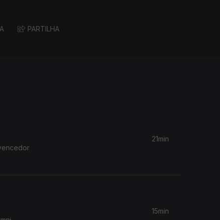
A
PARTILHA
21min
 vencedor
15min
umni