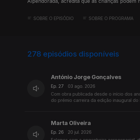
Alpendorada, acredita que as crianças podem m
SOBRE O EPISÓDIO
SOBRE O PROGRAMA
278
episódios disponíveis
926684
906313
António Jorge Gonçalves
Ep. 27
03 ago. 2026
Com obra publicada desde o início dos a
do prémio carreira da edição inaugural d
Marta Oliveira
Ep. 26
20 jul. 2026
Falamos com a engenheira aeroespacial, 