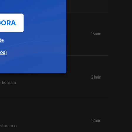
GORA
15min
nvolveu
de
dos)
21min
 ficaram
12min
istaram o