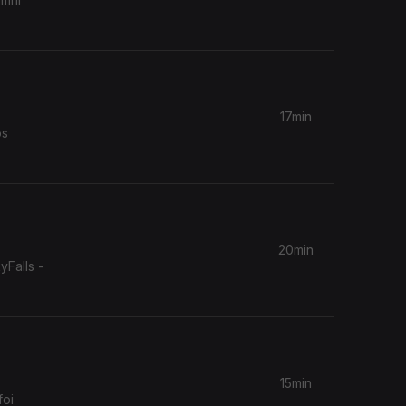
17min
os
20min
yFalls -
15min
foi