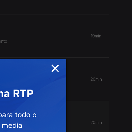
19min
onto
×
20min
e se
 na RTP
para todo o
20min
e media
 do