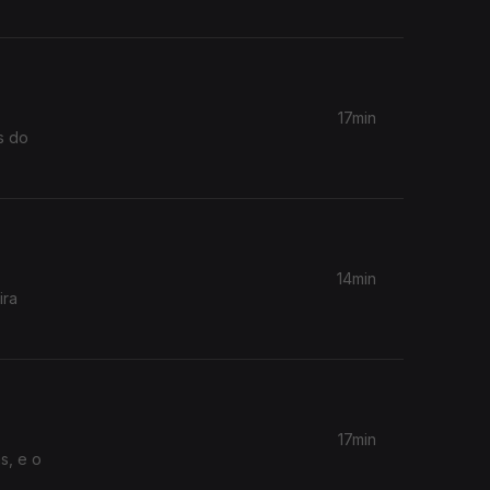
17min
s do
14min
ira
17min
s, e o