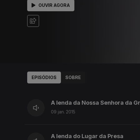
OUVIR AGORA
EPISÓDIOS
SOBRE
176804
174927
A lenda da Nossa Senhora da G
09 jan. 2015
A lenda do Lugar da Presa