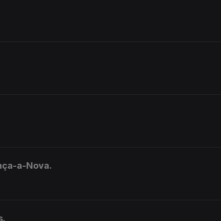
nça-a-Nova.
s.