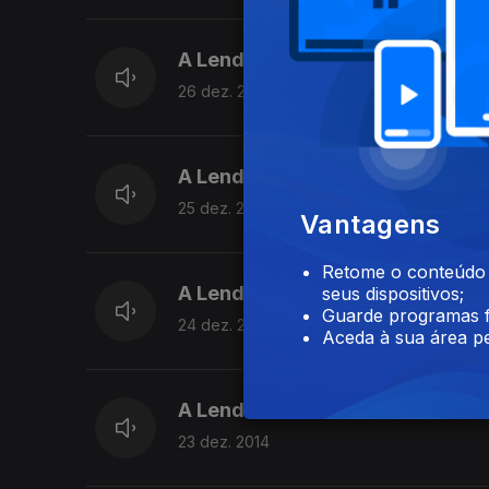
A Lenda do Alpendre a Poente.
26 dez. 2014
A Lenda da Fuga do Alcaide de 
25 dez. 2014
Vantagens
Retome o conteúdo a
A Lenda de São Macário.
seus dispositivos;
Guarde programas f
24 dez. 2014
Aceda à sua área pe
A Lenda do Mouro do Castelo da 
23 dez. 2014