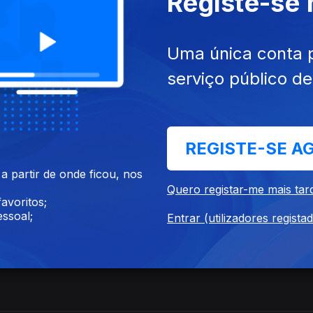
Registe-se
Uma única conta 
serviço público d
Santarém.
REGISTE-SE A
 partir de onde ficou, nos
Quero registar-me mais tar
avoritos;
ssoal;
Entrar (utilizadores regista
Feira.