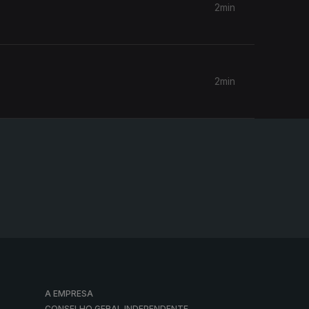
2min
2min
A EMPRESA
CONSELHO GERAL INDEPENDENTE