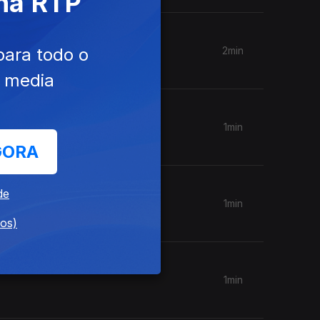
 na RTP
para todo o
2min
e media
1min
GORA
de
1min
dos)
1min