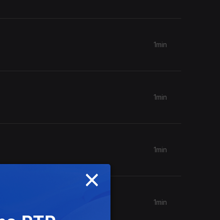
1min
1min
1min
×
1min